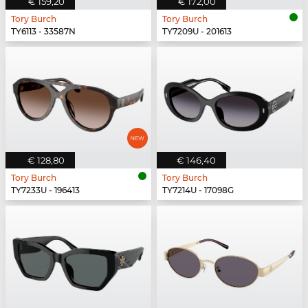
€ 159,20
€ 172,00
Tory Burch
Tory Burch
TY6113 - 33587N
TY7209U - 201613
€ 128,80
€ 146,40
Tory Burch
Tory Burch
TY7233U - 196413
TY7214U - 17098G