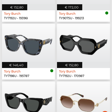
€ 152,80
€ 172,00
Tory Burch
Tory Burch
TY7192U - 19396I
TY9075U - 199213
€ 146,40
€ 152,80
Tory Burch
Tory Burch
TY7198U - 195787
TY7192U - 170987