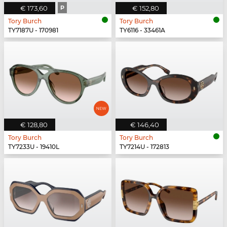
€ 173,60
P
€ 152,80
Tory Burch
Tory Burch
TY7187U - 170981
TY6116 - 33461A
€ 128,80
€ 146,40
Tory Burch
Tory Burch
TY7233U - 19410L
TY7214U - 172813