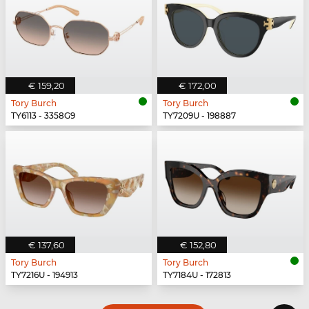
€ 159,20
€ 172,00
Tory Burch
Tory Burch
TY6113 - 3358G9
TY7209U - 198887
€ 137,60
€ 152,80
Tory Burch
Tory Burch
TY7216U - 194913
TY7184U - 172813