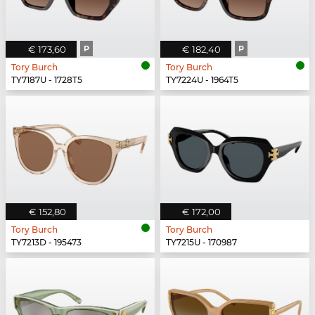
€ 173,60
P
€ 182,40
P
Tory Burch
Tory Burch
TY7187U - 1728T5
TY7224U - 1964T5
€ 152,80
€ 172,00
Tory Burch
Tory Burch
TY7213D - 195473
TY7215U - 170987