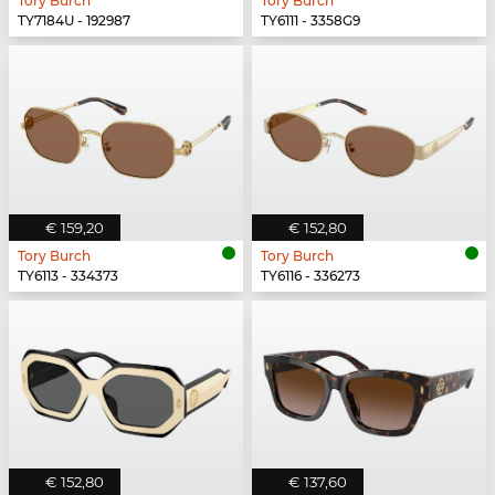
Tory Burch
Tory Burch
TY7184U - 192987
TY6111 - 3358G9
€ 159,20
€ 152,80
Tory Burch
Tory Burch
TY6113 - 334373
TY6116 - 336273
€ 152,80
€ 137,60