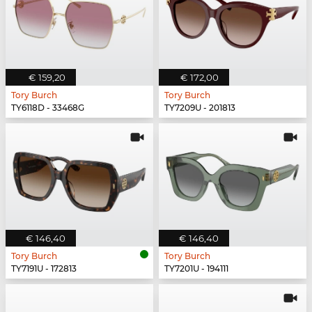
€ 159,20
€ 172,00
Tory Burch
Tory Burch
TY6118D - 33468G
TY7209U - 201813
€ 146,40
€ 146,40
Tory Burch
Tory Burch
TY7191U - 172813
TY7201U - 194111