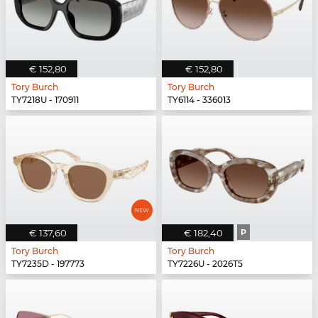
€ 152,80
€ 152,80
Tory Burch
Tory Burch
TY7218U - 170911
TY6114 - 336013
€ 137,60
€ 182,40
P
Tory Burch
Tory Burch
TY7235D - 197773
TY7226U - 2026T5