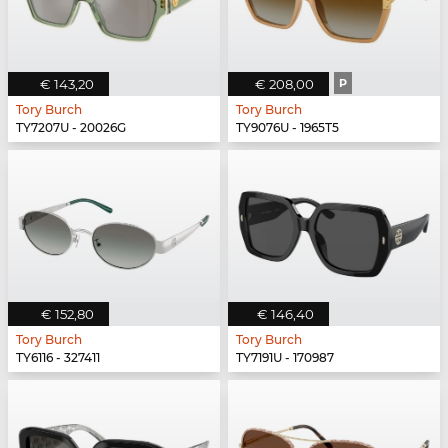
€ 143,20
€ 208,00
P
Tory Burch
Tory Burch
TY7207U - 20026G
TY9076U - 1965T5
€ 152,80
€ 146,40
Tory Burch
Tory Burch
TY6116 - 327411
TY7191U - 170987