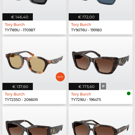
€ 146,40
€ 172,00
Tory Burch
Tory Burch
TY7169U - 170987
TY9076U - 199180
€ 137,60
€ 173,60
P
Tory Burch
Tory Burch
TY7235D - 20660R
TY7216U - 1964T5