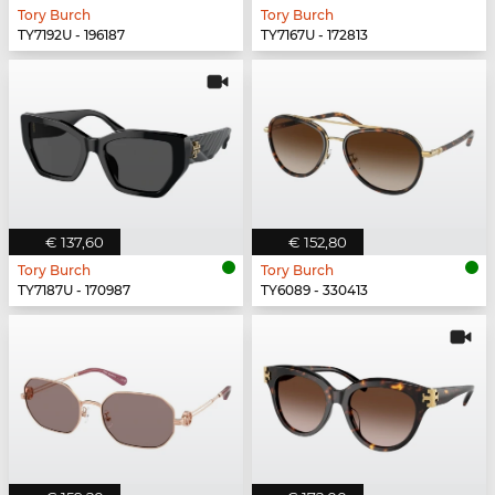
Tory Burch
Tory Burch
TY7192U - 196187
TY7167U - 172813
€ 137,60
€ 152,80
Tory Burch
Tory Burch
TY7187U - 170987
TY6089 - 330413