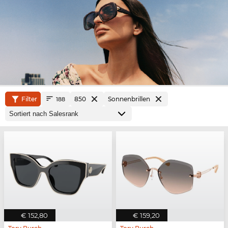
Filter
850
Sonnenbrillen
188
€ 152,80
€ 159,20