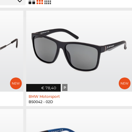
€ 78,40
P
BMW Motorsport
BS0042 - 02D