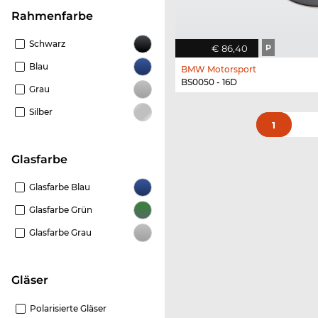
Rahmenfarbe
Schwarz
€ 86,40
P
Blau
BMW Motorsport
BS0050 - 16D
Grau
Silber
1
Glasfarbe
Glasfarbe Blau
Glasfarbe Grün
Glasfarbe Grau
Gläser
Polarisierte Gläser