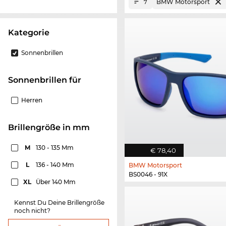
BMW Motorsport
7
Kategorie
Sonnenbrillen
Sonnenbrillen für
Herren
Brillengröße in mm
M
130 - 135 Mm
€ 78,40
L
136 - 140 Mm
BMW Motorsport
BS0046 - 91X
XL
Über 140 Mm
Kennst Du Deine Brillengröße
noch nicht?