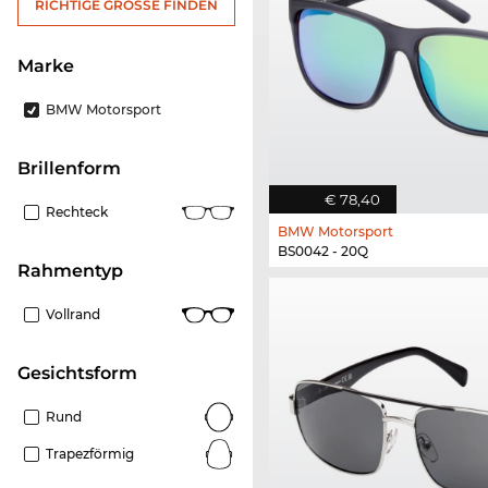
RICHTIGE GRÖSSE FINDEN
Marke
BMW Motorsport
Brillenform
€ 78,40
Rechteck
BMW Motorsport
BS0042 - 20Q
Rahmentyp
Vollrand
Gesichtsform
Rund
Trapezförmig