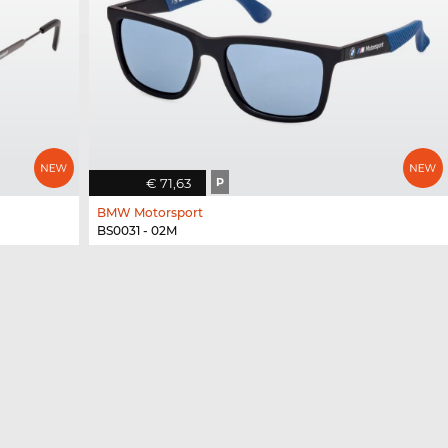
€ 71,63
P
BMW Motorsport
BS0031 - 02M