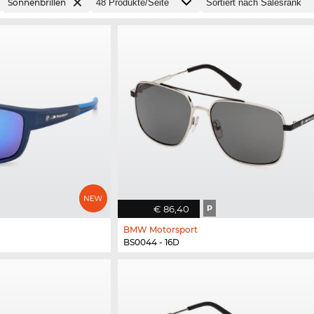
Sonnenbrillen
€ 86,40
P
BMW Motorsport
BS0044 - 16D