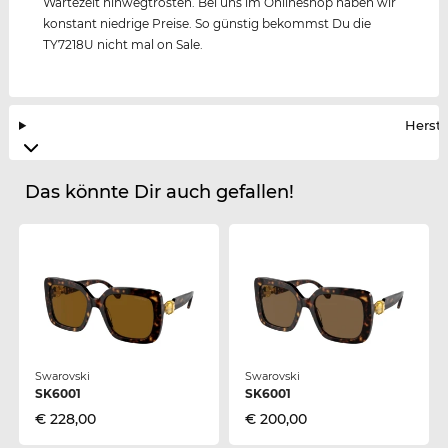
Wartezeit hinwegtrösten. Bei uns im Onlineshop haben wir
konstant niedrige Preise. So günstig bekommst Du die
TY7218U nicht mal on Sale.
Herste
Das könnte Dir auch gefallen!
Swarovski
Swarovski
SK6001
SK6001
€ 228,00
€ 200,00