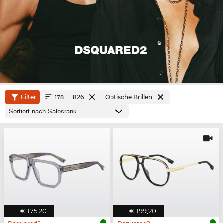
Filter
826
Optische Brillen
178
€ 175,20
€ 199,20