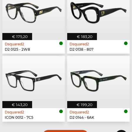
€ 175,20
€ 183,20
Dsquared2
Dsquared2
D2 0125 - 2W8
D2 0138 - 807
€ 143,20
€ 199,20
Dsquared2
Dsquared2
ICON 0012 - 7C5
D2 0144 - 6AK