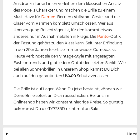
Ausdrucksstarke Linien verleihen dem klassischen Ansatz
des Modells Charakter und machen die Brille zu einem
Must-Have für
Damen
. Bei dem
Vollrand
-Gestell sind die
Gläser vom Rahmen komplett umschlossen. Wer aus
Überzeugung Brillenträger ist, für den kommt etwas
anderes nur in Ausnahmefällen in Frage. Die
Panto
-Optik
der Fassung gehört zu den Klassikern. Seit ihrer Erfindung
in den 20er Jahren feiert sie immer wieder Comebacks.
Heute verbindet sie den Vintage-Style mit angesagten
Fashiontrends und gibt jedem Outfit den letzten Schliff. Wie
bei allen Sonnenbrillen in unserem Shop, kannst Du Dich
auch auf den garantierten
UV400
Schutz verlassen.
Die Brille ist auf Lager. Wenn Du jetzt bestellst, können wir
Deine Brille sofort an Dich rausschicken. Bei uns im
Onlineshop haben wir konstant niedrige Preise. So günstig
bekommst Du die TY7235D nicht mal on Sale.
Herste