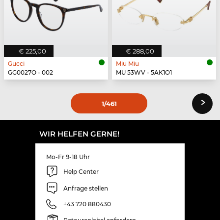
€ 225,00
€ 288,00
Gucci
Miu Miu
GG0027O - 002
MU 53WV - 5AK1O1
›
1
/461
WIR HELFEN GERNE!
Mo-Fr 9-18 Uhr
Help Center
Anfrage stellen
+43 720 880430