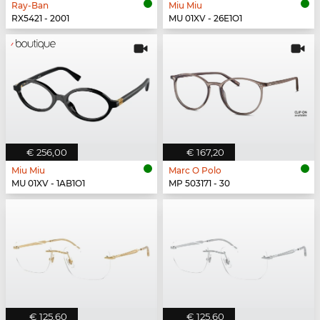
Ray-Ban
Miu Miu
RX5421 - 2001
MU 01XV - 26E1O1
€ 256,00
€ 167,20
Miu Miu
Marc O Polo
MU 01XV - 1AB1O1
MP 503171 - 30
€ 125,60
€ 125,60