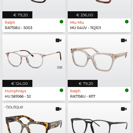
€ 79,20
€ 256,00
Ralph
Miu Miu
RA7158U - 5003
MU 04UV - 11Q1O1
€ 124,00
€ 79,20
Humphreys
Ralph
HU 581066 - 52
RA7158U - 6117