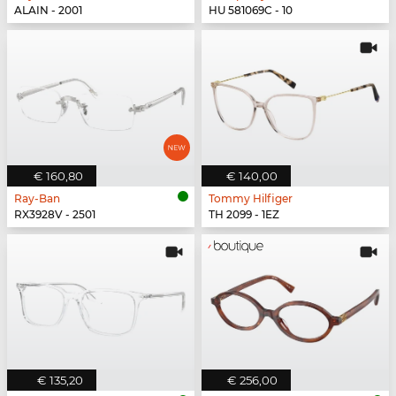
ALAIN - 2001
HU 581069C - 10
€ 160,80
€ 140,00
Ray-Ban
Tommy Hilfiger
RX3928V - 2501
TH 2099 - 1EZ
€ 135,20
€ 256,00