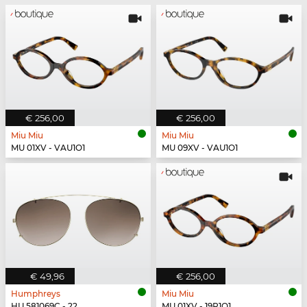
€ 256,00
€ 256,00
Miu Miu
Miu Miu
MU 01XV - VAU1O1
MU 09XV - VAU1O1
€ 49,96
€ 256,00
Humphreys
Miu Miu
HU 581069C - 22
MU 01XV - 19P1O1