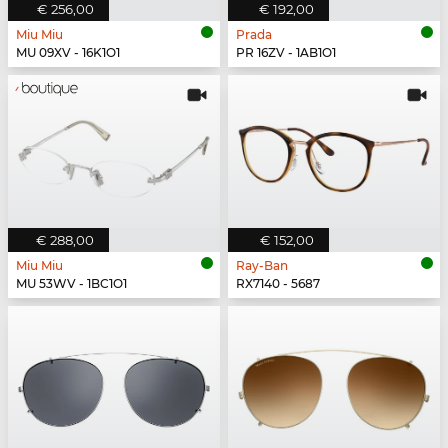
€ 256,00
€ 192,00
Miu Miu
Prada
MU 09XV - 16K1O1
PR 16ZV - 1AB1O1
€ 288,00
€ 152,00
Miu Miu
Ray-Ban
MU 53WV - 1BC1O1
RX7140 - 5687