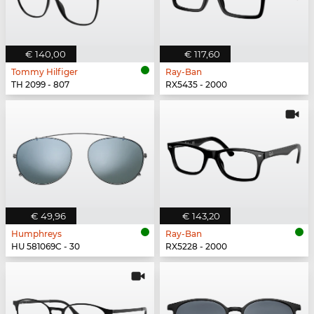
€ 140,00
€ 117,60
Tommy Hilfiger
Ray-Ban
TH 2099 - 807
RX5435 - 2000
€ 49,96
€ 143,20
Humphreys
Ray-Ban
HU 581069C - 30
RX5228 - 2000