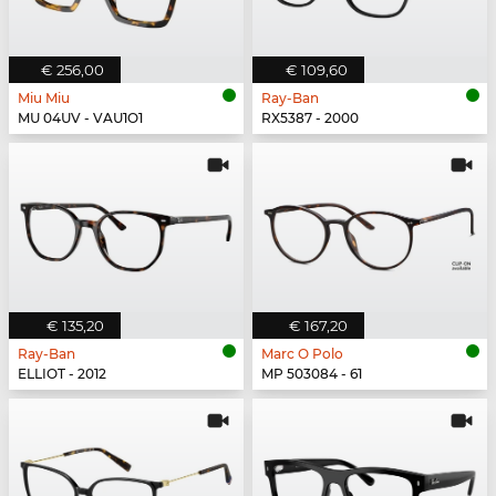
€ 256,00
€ 109,60
Miu Miu
Ray-Ban
MU 04UV - VAU1O1
RX5387 - 2000
€ 135,20
€ 167,20
Ray-Ban
Marc O Polo
ELLIOT - 2012
MP 503084 - 61