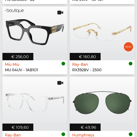
€ 256,00
€ 160,80
Miu Miu
Ray-Ban
MU 04UV - 1AB1O1
RX3928V - 2500
€ 109,60
€ 49,96
Ray-Ban
Humphreys