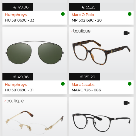
€ 49,96
€ 55,25
Humphreys
Marc O Polo
HU 581069C - 33
MP 502168C - 20
€ 49,96
€ 151,20
Humphreys
Marc Jacobs
HU 581069C - 31
MARC 726 - 086