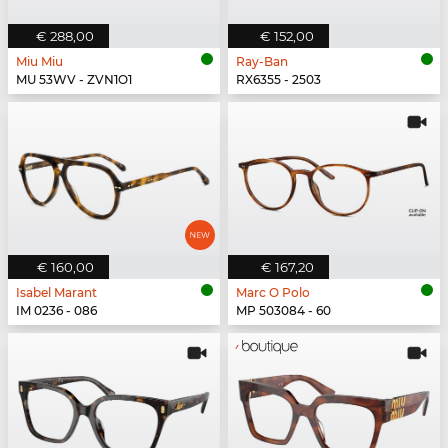
€ 288,00
€ 152,00
Miu Miu
Ray-Ban
MU 53WV - ZVN1O1
RX6355 - 2503
€ 160,00
€ 167,20
Isabel Marant
Marc O Polo
IM 0236 - 086
MP 503084 - 60