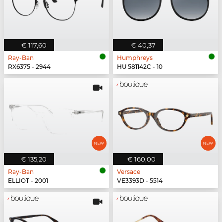
€ 117,60
€ 40,37
Ray-Ban
Humphreys
RX6375 - 2944
HU 581142C - 10
€ 135,20
€ 160,00
Ray-Ban
Versace
ELLIOT - 2001
VE3393D - 5514