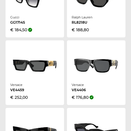
Gucci
Ralph Lauren
GG1714S
RL8218U
€ 184,50
€ 188,80
Versace
Versace
VE4459
VE4406
€ 252,00
€ 176,80