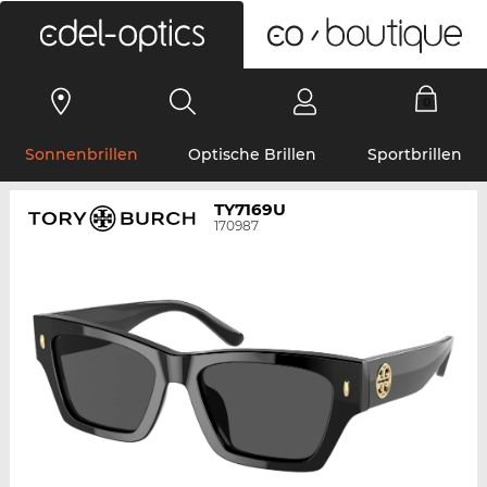
0
Sonnenbrillen
Optische Brillen
Sportbrillen
TY7169U
170987