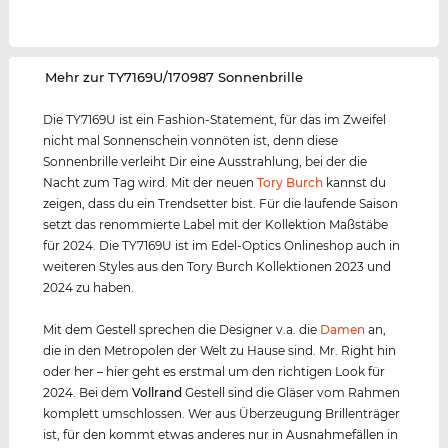
‌Mehr zur TY7169U/170987 Sonnenbrille
Die TY7169U ist ein Fashion-Statement, für das im Zweifel
nicht mal Sonnenschein vonnöten ist, denn diese
Sonnenbrille verleiht Dir eine Ausstrahlung, bei der die
Nacht zum Tag wird. Mit der neuen
Tory Burch
kannst du
zeigen, dass du ein Trendsetter bist. Für die laufende Saison
setzt das renommierte Label mit der Kollektion Maßstäbe
für 2024. Die TY7169U ist im Edel-Optics Onlineshop auch in
weiteren Styles aus den Tory Burch Kollektionen 2023 und
2024 zu haben.
Mit dem Gestell sprechen die Designer v.a. die
Damen
an,
die in den Metropolen der Welt zu Hause sind. Mr. Right hin
oder her – hier geht es erstmal um den richtigen Look für
2024. Bei dem
Vollrand
Gestell sind die Gläser vom Rahmen
komplett umschlossen. Wer aus Überzeugung Brillenträger
ist, für den kommt etwas anderes nur in Ausnahmefällen in