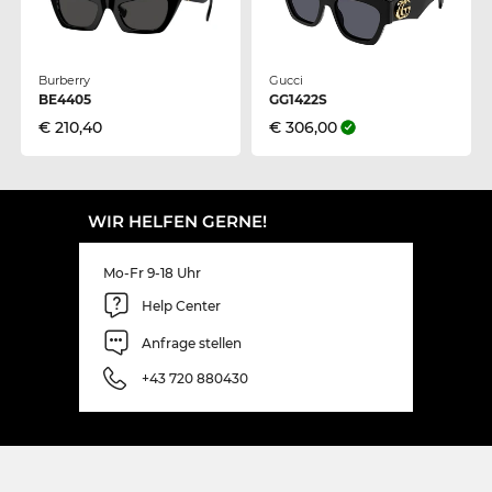
Burberry
Gucci
BE4405
GG1422S
€ 210,40
€ 306,00
WIR HELFEN GERNE!
Mo-Fr 9-18 Uhr
Help Center
Anfrage stellen
+43 720 880430