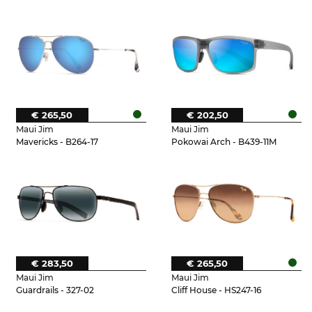
€ 265,50
€ 202,50
Maui Jim
Maui Jim
Mavericks - B264-17
Pokowai Arch - B439-11M
€ 283,50
€ 265,50
Maui Jim
Maui Jim
Guardrails - 327-02
Cliff House - HS247-16