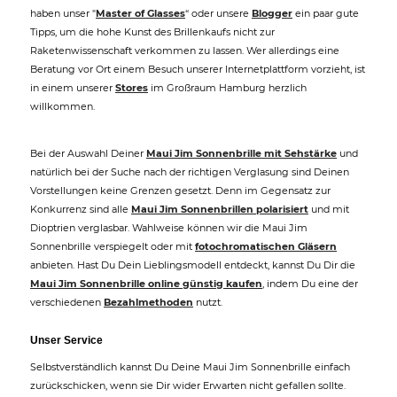
haben unser "
Master of Glasses
“ oder unsere
Blogger
ein paar gute
Tipps, um die hohe Kunst des Brillenkaufs nicht zur
Raketenwissenschaft verkommen zu lassen. Wer allerdings eine
Beratung vor Ort einem Besuch unserer Internetplattform vorzieht, ist
in einem unserer
Stores
im Großraum Hamburg herzlich
willkommen.
Bei der Auswahl Deiner
Maui Jim Sonnenbrille mit Sehstärke
und
natürlich bei der Suche nach der richtigen Verglasung sind Deinen
Vorstellungen keine Grenzen gesetzt. Denn im Gegensatz zur
Konkurrenz sind alle
Maui Jim Sonnenbrillen polarisiert
und mit
Dioptrien verglasbar. Wahlweise können wir die Maui Jim
Sonnenbrille verspiegelt oder mit
fotochromatischen Gläsern
anbieten. Hast Du Dein Lieblingsmodell entdeckt, kannst Du Dir die
Maui Jim Sonnenbrille online günstig kaufen
, indem Du eine der
verschiedenen
Bezahlmethoden
nutzt.
Unser Service
Selbstverständlich kannst Du Deine Maui Jim Sonnenbrille einfach
zurückschicken, wenn sie Dir wider Erwarten nicht gefallen sollte.