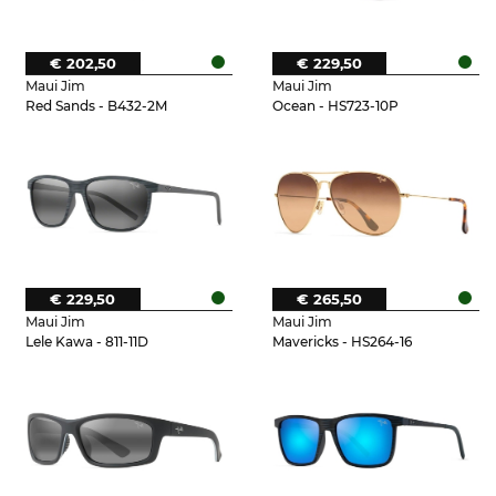
€ 202,50
€ 229,50
Maui Jim
Maui Jim
Red Sands - B432-2M
Ocean - HS723-10P
€ 229,50
€ 265,50
Maui Jim
Maui Jim
Lele Kawa - 811-11D
Mavericks - HS264-16