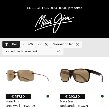
Filter
710
Sonnenbrillen
469
€ 157,50
€ 202,50
Maui Jim
Maui Jim
Breakwall - H422-26
Red Sands - H432N-11T