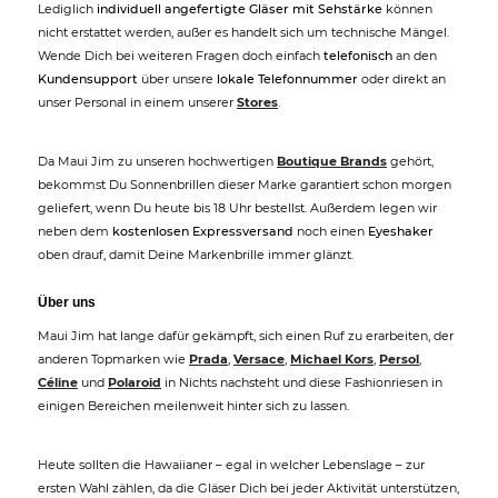
Lediglich
individuell angefertigte Gläser mit Sehstärke
können
nicht erstattet werden, außer es handelt sich um technische Mängel.
Wende Dich bei weiteren Fragen doch einfach
telefonisch
an den
Kundensupport
über unsere
lokale Telefonnummer
oder direkt an
unser Personal in einem unserer
Stores
.
Da Maui Jim zu unseren hochwertigen
Boutique Brands
gehört,
bekommst Du Sonnenbrillen dieser Marke garantiert schon morgen
geliefert, wenn Du heute bis 18 Uhr bestellst. Außerdem legen wir
neben dem
kostenlosen Expressversand
noch einen
Eyeshaker
oben drauf, damit Deine Markenbrille immer glänzt.
Über uns
Maui Jim hat lange dafür gekämpft, sich einen Ruf zu erarbeiten, der
anderen Topmarken wie
Prada
,
Versace
,
Michael Kors
,
Persol
,
Céline
und
Polaroid
in Nichts nachsteht und diese Fashionriesen in
einigen Bereichen meilenweit hinter sich zu lassen.
Heute sollten die Hawaiianer – egal in welcher Lebenslage – zur
ersten Wahl zählen, da die Gläser Dich bei jeder Aktivität unterstützen,