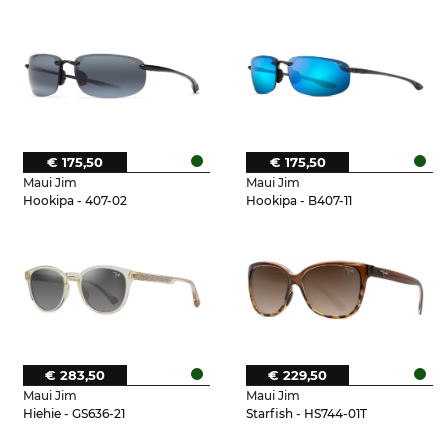
€ 175,50
€ 175,50
Maui Jim
Maui Jim
Hookipa - 407-02
Hookipa - B407-11
€ 283,50
€ 229,50
Maui Jim
Maui Jim
Hiehie - GS636-21
Starfish - HS744-01T