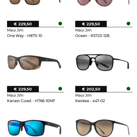
€ 229,50
€ 229,50
Maui Jim
Maui Jim
One Way - H875-10
Ocean - RS723-12B
€ 229,50
€ 202,50
Maui Jim
Maui Jim
Kanaio Coast - H766-10MF
Keokea - 447-02