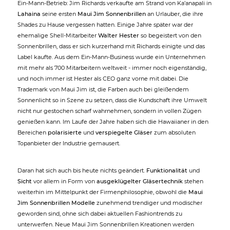
Ein-Mann-Betrieb: Jim Richards verkaufte am Strand von Ka’anapali in
Lahaina
seine ersten
Maui Jim Sonnenbrillen
an Urlauber, die ihre
Shades zu Hause vergessen hatten. Einige Jahre später war der
ehemalige Shell-Mitarbeiter
Walter Hester
so begeistert von den
Sonnenbrillen, dass er sich kurzerhand mit Richards einigte und das
Label kaufte. Aus dem Ein-Mann-Business wurde ein Unternehmen
mit mehr als 700 Mitarbeitern weltweit - immer noch eigenständig,
und noch immer ist Hester als CEO ganz vorne mit dabei. Die
Trademark von Maui Jim ist, die Farben auch bei gleißendem
Sonnenlicht so in Szene zu setzen, dass die Kundschaft ihre Umwelt
nicht nur gestochen scharf wahrnehmen, sondern in vollen Zügen
genießen kann. Im Laufe der Jahre haben sich die Hawaiianer in den
Bereichen
polarisierte
und
verspiegelte Gläser
zum absoluten
Topanbieter der Industrie gemausert.
Daran hat sich auch bis heute nichts geändert.
Funktionalität
und
Sicht
vor allem in Form von
ausgeklügelter Gläsertechnik
stehen
weiterhin im Mittelpunkt der Firmenphilosophie, obwohl die
Maui
Jim Sonnenbrillen Modelle
zunehmend trendiger und modischer
geworden sind, ohne sich dabei aktuellen Fashiontrends zu
unterwerfen. Neue Maui Jim Sonnenbrillen Kreationen werden