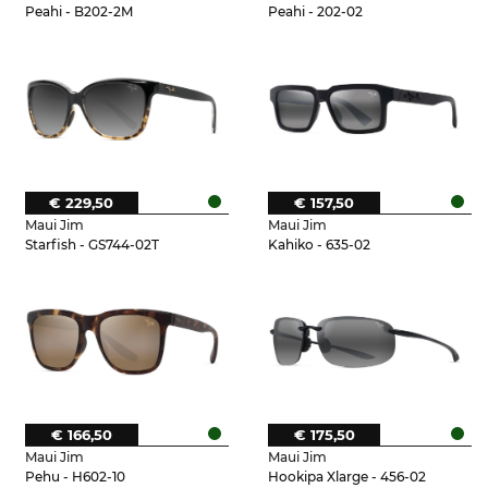
Peahi - B202-2M
Peahi - 202-02
€ 229,50
€ 157,50
Maui Jim
Maui Jim
Starfish - GS744-02T
Kahiko - 635-02
€ 166,50
€ 175,50
Maui Jim
Maui Jim
Pehu - H602-10
Hookipa Xlarge - 456-02