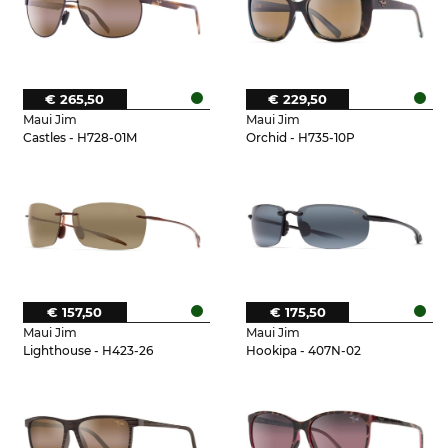
€ 265,50
€ 229,50
Maui Jim
Maui Jim
Castles - H728-01M
Orchid - H735-10P
€ 157,50
€ 175,50
Maui Jim
Maui Jim
Lighthouse - H423-26
Hookipa - 407N-02