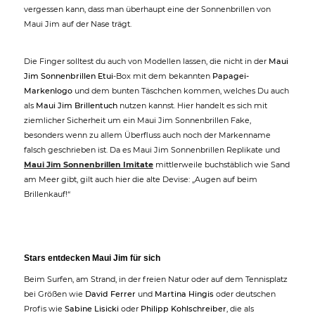
vergessen kann, dass man überhaupt eine der Sonnenbrillen von
Maui Jim auf der Nase trägt.
Die Finger solltest du auch von Modellen lassen, die nicht in der
Maui
Jim Sonnenbrillen Etui
-Box mit dem bekannten
Papagei-
Markenlogo
und dem bunten Täschchen kommen, welches Du auch
als
Maui Jim Brillentuch
nutzen kannst. Hier handelt es sich mit
ziemlicher Sicherheit um ein Maui Jim Sonnenbrillen Fake,
besonders wenn zu allem Überfluss auch noch der Markenname
falsch geschrieben ist. Da es Maui Jim Sonnenbrillen Replikate und
Maui Jim Sonnenbrillen Imitate
mittlerweile buchstäblich wie Sand
am Meer gibt, gilt auch hier die alte Devise: „Augen auf beim
Brillenkauf!“
Stars entdecken Maui Jim für sich
Beim Surfen, am Strand, in der freien Natur oder auf dem Tennisplatz
bei Größen wie
David Ferrer
und
Martina Hingis
oder deutschen
Profis wie
Sabine Lisicki
oder
Philipp Kohlschreiber
, die als