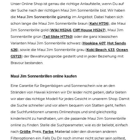
Unser Online Shop ist genau die richtige Anlaufstelle, wenn Du auf
der Suche nach der richtigen Maui Jim Sonnenbrille bist. Wir haben
die
Maui Jim Sonnenbrille günstig
im Angebot. Dabei haben sich
schon lange die Maui Jim Sonnenbrille braun (
Kahi H736
), die Maui
Jim Sonnenbrille gold (
Wiki HS246
,
Cliff House HS247
), Maui Jim
Sonnenbrille grün (
Tail Slide HT740
) oder die ganz klassischen
Varianten Maui Jim Sonnenbrille schwarz (
Hookipa 407
,
Hot Sands
426
), sowie die Maui Jim Sonnenbrille grau (
Koki Beach 433
,
Ocean
GS723
) der Bewährungsprobe gestellt und in jeder Beziehung mit
Bravour bestanden.
Maui Jim Sonnenbrillen online kaufen
Eine Garantie für Regenbögen und Sonnenschein wie an den
Stränden von Hawaii können wir Dir leider nicht geben, dafür bieten
wir aber das richtige Modell für jedes Gesicht in unserem Shop. Damit
die Suche schneller und vor allem bequem von Statten geht, helfen
die Suchfunktionen unseres Onlineshops und sind gleichzeitig
kinderleicht zu handhaben, um die passende Maui Jim Sonnenbrille
online zu finden. Stelle die Suchparameter, wie es dir beliebt, einfach
nach
Größe
,
Preis
,
Farbe
,
Material
oder den diversen anderen
Filteroptionen ein. Falls Du Dir noch immer nicht sicher sein solltest,