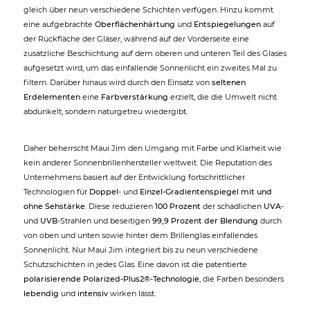
gleich über neun verschiedene Schichten verfügen. Hinzu kommt
eine aufgebrachte
Oberflächenhärtung
und
Entspiegelungen
auf
der Rückfläche der Gläser, während auf der Vorderseite eine
zusätzliche Beschichtung auf dem oberen und unteren Teil des Glases
aufgesetzt wird, um das einfallende Sonnenlicht ein zweites Mal zu
filtern. Darüber hinaus wird durch den Einsatz von
seltenen
Erdelementen
eine
Farbverstärkung
erzielt, die die Umwelt nicht
abdunkelt, sondern naturgetreu wiedergibt.
Daher beherrscht Maui Jim den Umgang mit Farbe und Klarheit wie
kein anderer Sonnenbrillenhersteller weltweit. Die Reputation des
Unternehmens basiert auf der Entwicklung fortschrittlicher
Technologien für
Doppel
- und
Einzel-Gradientenspiegel mit und
ohne Sehstärke
. Diese reduzieren
100 Prozent
der schädlichen
UVA
-
und
UVB
-Strahlen und beseitigen
99,9 Prozent der Blendung
durch
von oben und unten sowie hinter dem Brillenglas einfallendes
Sonnenlicht. Nur Maui Jim integriert bis zu neun verschiedene
Schutzschichten in jedes Glas. Eine davon ist die patentierte
polarisierende Polarized-Plus2®-Technologie
, die Farben besonders
lebendig
und
intensiv
wirken lässt.