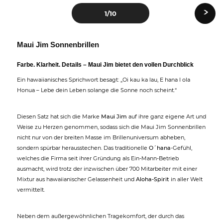
›
1
/10
Maui Jim Sonnenbrillen
Farbe. Klarheit. Details – Maui Jim bietet den vollen Durchblick
Ein hawaiianisches Sprichwort besagt: „Oi kau ka lau, E hana I ola
Honua – Lebe dein Leben solange die Sonne noch scheint.“
Diesen Satz hat sich die Marke
Maui Jim
auf ihre ganz eigene Art und
Weise zu Herzen genommen, sodass sich die Maui Jim Sonnenbrillen
nicht nur von der breiten Masse im Brillenuniversum abheben,
sondern spürbar herausstechen. Das traditionelle
O´hana
-Gefühl,
welches die Firma seit ihrer Gründung als Ein-Mann-Betrieb
ausmacht, wird trotz der inzwischen über 700 Mitarbeiter mit einer
Mixtur aus hawaiianischer Gelassenheit und
Aloha-Spirit
in aller Welt
vermittelt.
Neben dem außergewöhnlichen Tragekomfort, der durch das