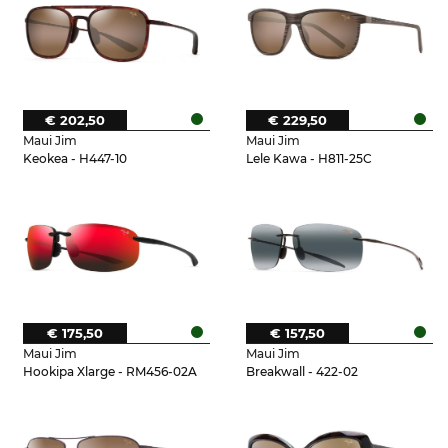
€ 202,50
€ 229,50
Maui Jim
Maui Jim
Keokea - H447-10
Lele Kawa - H811-25C
€ 175,50
€ 157,50
Maui Jim
Maui Jim
Hookipa Xlarge - RM456-02A
Breakwall - 422-02