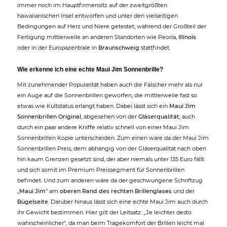
immer noch im Hauptfirmensitz auf der zweitgrößten
hawaiianischen Insel entworfen und unter den vielseitigen
Bedingungen auf Herz und Niere getestet, während der Großteil der
Fertigung mittlerweile an anderen Standorten wie Peoria,
Illinois
oder in der Europazentrale in
Braunschweig
stattfindet.
Wie erkenne ich eine echte Maui Jim Sonnenbrille?
Mit zunehmender Popularität haben auch die Fälscher mehr als nur
ein Auge auf die Sonnenbrillen geworfen, die mittlerweile fast so
etwas wie Kultstatus erlangt haben. Dabei lässt sich ein
Maui Jim
Sonnenbrillen Original
, abgesehen von der
Gläserqualität
, auch
durch ein paar andere Kniffe relativ schnell von einer Maui Jim
Sonnenbrillen Kopie unterscheiden. Zum einen wäre da der Maui Jim
Sonnenbrillen Preis, dem abhängig von der Gläserqualität nach oben
hin kaum Grenzen gesetzt sind, der aber niemals unter 135 Euro fällt
und sich somit im Premium Preissegment für Sonnenbrillen
befindet. Und zum anderen wäre da der geschwungene Schriftzug
„
Maui Jim
“ am
oberen Rand des rechten Brillenglases
und der
Bügelseite
. Darüber hinaus lässt sich eine echte Maui Jim auch durch
ihr Gewicht bestimmen. Hier gilt der Leitsatz: „Je leichter desto
wahrscheinlicher“, da man beim Tragekomfort der Brillen leicht mal