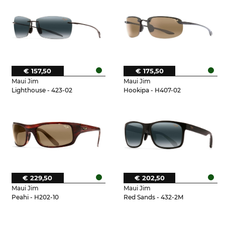
€ 157,50
€ 175,50
Maui Jim
Maui Jim
Lighthouse - 423-02
Hookipa - H407-02
€ 229,50
€ 202,50
Maui Jim
Maui Jim
Peahi - H202-10
Red Sands - 432-2M