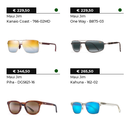
€ 229,50
€ 229,50
Maui Jim
Maui Jim
Kanaio Coast - 766-02MD
One Way - B875-03
€ 346,50
€ 265,50
Maui Jim
Maui Jim
Piha - DGS621-16
Kahuna - 162-02