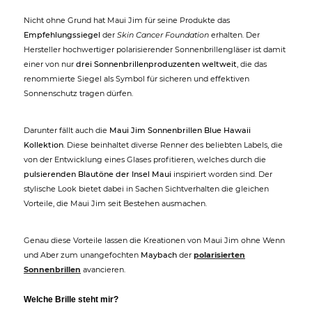
Nicht ohne Grund hat Maui Jim für seine Produkte das
Empfehlungssiegel
der
Skin Cancer Foundation
erhalten. Der
Hersteller hochwertiger polarisierender Sonnenbrillengläser ist damit
einer von nur
drei Sonnenbrillenproduzenten weltweit
, die das
renommierte Siegel als Symbol für sicheren und effektiven
Sonnenschutz tragen dürfen.
Darunter fällt auch die
Maui Jim Sonnenbrillen Blue Hawaii
Kollektion
. Diese beinhaltet diverse Renner des beliebten Labels, die
von der Entwicklung eines Glases profitieren, welches durch die
pulsierenden Blautöne der Insel Maui
inspiriert worden sind. Der
stylische Look bietet dabei in Sachen Sichtverhalten die gleichen
Vorteile, die Maui Jim seit Bestehen ausmachen.
Genau diese Vorteile lassen die Kreationen von Maui Jim ohne Wenn
und Aber zum unangefochten
Maybach
der
polarisierten
Sonnenbrillen
avancieren.
Welche Brille steht mir?