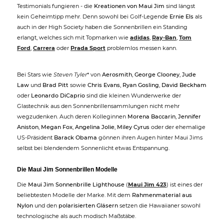
Testimonials fungieren - die
Kreationen von Maui Jim
sind längst
kein Geheimtipp mehr. Denn sowohl bei Golf-Legende
Ernie Els
als
auch in der High Society haben die Sonnenbrillen ein Standing
erlangt, welches sich mit Topmarken wie
adidas
,
Ray-Ban
,
Tom
Ford
,
Carrera
oder
Prada Sport
problemlos messen kann.
Bei Stars wie
Steven Tyler
* von
Aerosmith
,
George Clooney
,
Jude
Law
und
Brad Pitt
sowie
Chris Evans
,
Ryan Gosling
,
David Beckham
oder
Leonardo DiCaprio
sind die kleinen Wunderwerke der
Glastechnik aus den Sonnenbrillensammlungen nicht mehr
wegzudenken. Auch deren Kolleginnen
Morena Baccarin
,
Jennifer
Aniston
,
Megan Fox
,
Angelina Jolie
,
Miley Cyrus
oder der ehemalige
US-Präsident
Barack Obama
gönnen ihren Augen hinter Maui Jims
selbst bei blendendem Sonnenlicht etwas Entspannung.
Die Maui Jim Sonnenbrillen Modelle
Die
Maui Jim Sonnenbrille Lighthouse
(
Maui Jim 423
) ist eines der
beliebtesten Modelle der Marke. Mit dem
Rahmenmaterial aus
Nylon
und den
polarisierten Gläsern
setzen die Hawaiianer sowohl
technologische als auch modisch Maßstäbe.