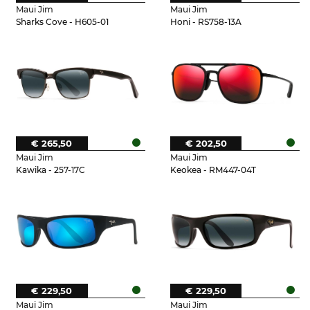
Maui Jim
Maui Jim
Sharks Cove - H605-01
Honi - RS758-13A
€ 265,50
€ 202,50
Maui Jim
Maui Jim
Kawika - 257-17C
Keokea - RM447-04T
€ 229,50
€ 229,50
Maui Jim
Maui Jim