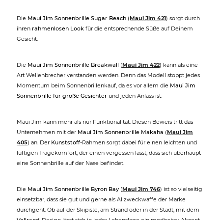
Die
Maui Jim Sonnenbrille Sugar Beach
(
Maui Jim 421
) sorgt durch
ihren
rahmenlosen Look
für die entsprechende Süße auf Deinem
Gesicht.
Die
Maui Jim Sonnenbrille Breakwall
(
Maui Jim 422
) kann als eine
Art Wellenbrecher verstanden werden. Denn das Modell stoppt jedes
Momentum beim Sonnenbrillenkauf, da es vor allem die
Maui Jim
Sonnenbrille für große Gesichter
und jeden Anlass ist.
Maui Jim kann mehr als nur Funktionalität. Diesen Beweis tritt das
Unternehmen mit der
Maui Jim Sonnenbrille Makaha
(
Maui Jim
405
) an. Der
Kunststoff
-Rahmen sorgt dabei für einen leichten und
luftigen Tragekomfort, der einen vergessen lässt, dass sich überhaupt
eine Sonnenbrille auf der Nase befindet.
Die
Maui Jim Sonnenbrille Byron Bay
(
Maui Jim 746
) ist so vielseitig
einsetzbar, dass sie gut und gerne als Allzweckwaffe der Marke
durchgeht. Ob auf der Skipiste, am Strand oder in der Stadt, mit dem