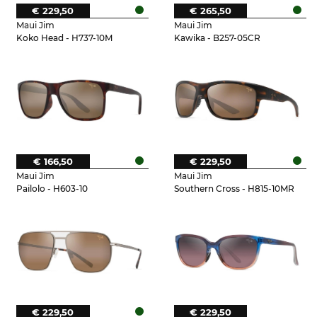
€ 229,50
€ 265,50
Maui Jim
Maui Jim
Koko Head - H737-10M
Kawika - B257-05CR
€ 166,50
€ 229,50
Maui Jim
Maui Jim
Pailolo - H603-10
Southern Cross - H815-10MR
€ 229,50
€ 229,50