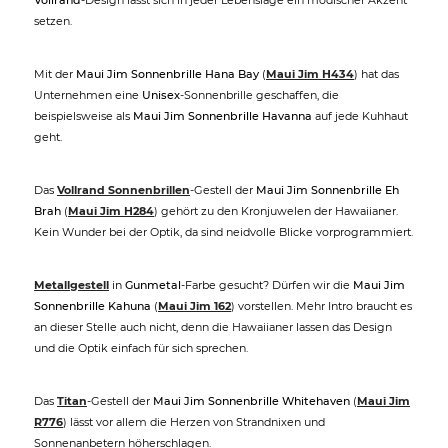
Vollrand
-Design lässt sich in jeder Lebenslage ein modischer Akzent
setzen.
Mit der
Maui Jim Sonnenbrille Hana Bay
(
Maui Jim H434
) hat das
Unternehmen eine
Unisex
-Sonnenbrille geschaffen, die
beispielsweise als
Maui Jim Sonnenbrille Havanna
auf jede Kuhhaut
geht.
Das
Vollrand Sonnenbrillen
-Gestell der
Maui Jim Sonnenbrille Eh
Brah
(
Maui Jim H284
) gehört zu den Kronjuwelen der Hawaiianer.
Kein Wunder bei der Optik, da sind neidvolle Blicke vorprogrammiert.
Metallgestell
in
Gunmetal
-Farbe gesucht? Dürfen wir die
Maui Jim
Sonnenbrille Kahuna
(
Maui Jim 162
) vorstellen. Mehr Intro braucht es
an dieser Stelle auch nicht, denn die Hawaiianer lassen das Design
und die Optik einfach für sich sprechen.
Das
Titan
-Gestell der
Maui Jim Sonnenbrille Whitehaven
(
Maui Jim
R776
) lässt vor allem die Herzen von Strandnixen und
Sonnenanbetern höherschlagen.