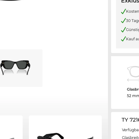
Exklus
Kosten
30 Tag
Günsti
Kauf a
Glasbr
52 m
TY 72
Verfügba
Glasbrei