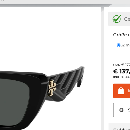
Ge
Größe u
52 
€ 17
UVP
€
137
inkl. 20.0