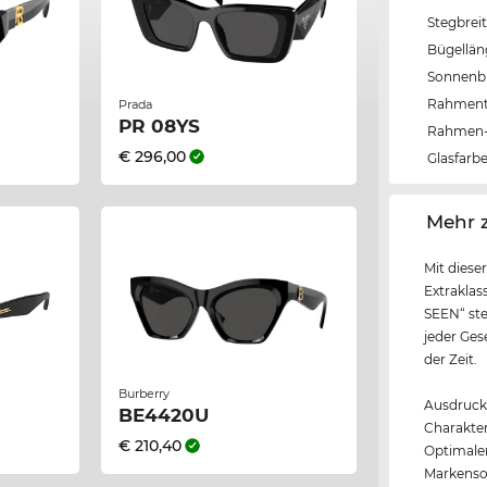
Stegbrei
Bügellä
Sonnenbri
Rahmen
Prada
PR 08YS
Rahmen-
€ 296,00
Glasfarb
‌Mehr 
Mit diese
Extrakla
SEEN“ ste
jeder Ges
der Zeit.
Burberry
Ausdrucks
BE4420U
Charakter
€ 210,40
Optimal
Markenson