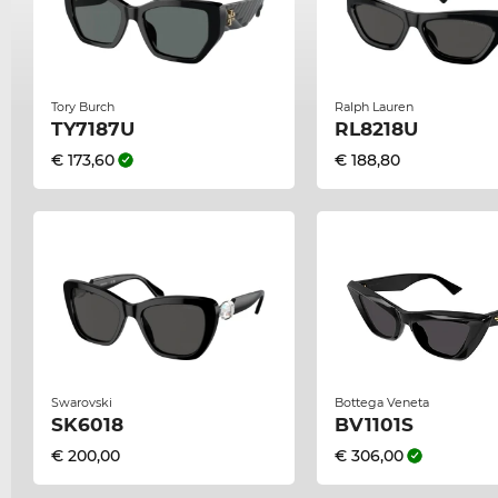
Tory Burch
Ralph Lauren
TY7187U
RL8218U
€ 173,60
€ 188,80
Swarovski
Bottega Veneta
SK6018
BV1101S
€ 200,00
€ 306,00