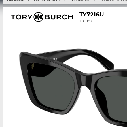
TY7216U
170987