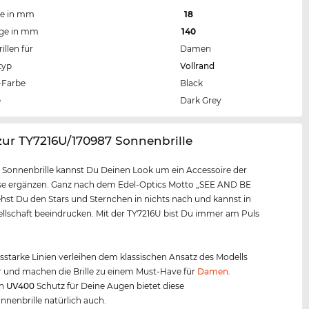
te in mm
18
nge in mm
140
llen für
Damen
typ
Vollrand
Farbe
Black
e
Dark Grey
zur TY7216U/170987 Sonnenbrille
r Sonnenbrille kannst Du Deinen Look um ein Accessoire der
sse ergänzen. Ganz nach dem Edel-Optics Motto „SEE AND BE
hst Du den Stars und Sternchen in nichts nach und kannst in
ellschaft beeindrucken. Mit der TY7216U bist Du immer am Puls
starke Linien verleihen dem klassischen Ansatz des Modells
 und machen die Brille zu einem Must-Have für
Damen
.
en
UV400
Schutz für Deine Augen bietet diese
nenbrille natürlich auch.