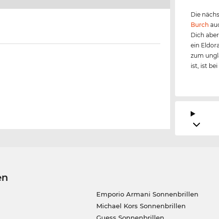
Die nächs
Burch
auc
Dich aber
ein Eldor
zum ungla
ist, ist b
en
Emporio Armani Sonnenbrillen
Michael Kors Sonnenbrillen
Guess Sonnenbrillen