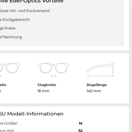
ive Edel-Optics Vorteile
loser Hin- und Rückversand
e Rückgaberecht
ge Preise
uf Rechnung
eite
Stegbreite
Bügellänge
m
18 mm
140 mm
16U Modell-Informationen
re Größen
M
te in mm
52