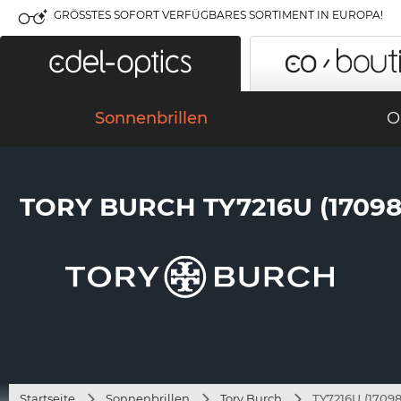
GRÖSSTES SOFORT VERFÜGBARES SORTIMENT IN EUROPA!
Sonnenbrillen
O
TORY BURCH TY7216U (17098
Startseite
Sonnenbrillen
Tory Burch
TY7216U (17098