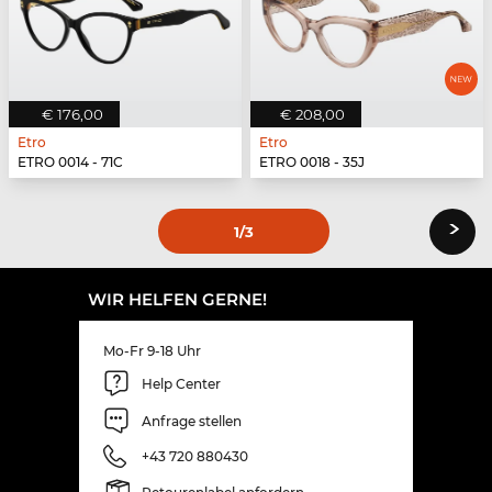
€ 176,00
€ 208,00
Etro
Etro
ETRO 0014 - 71C
ETRO 0018 - 35J
›
1
/3
WIR HELFEN GERNE!
Mo-Fr 9-18 Uhr
Help Center
Anfrage stellen
+43 720 880430