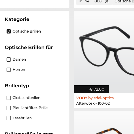
808
Optische B
74
Kategorie
Optische Brillen
Optische Brillen für
Damen
Herren
Brillentyp
€ 72,00
Gleitsichtbrillen
VOOY by edel-optics
Afterwork - 100-02
Blaulichtfilter-Brille
Lesebrillen