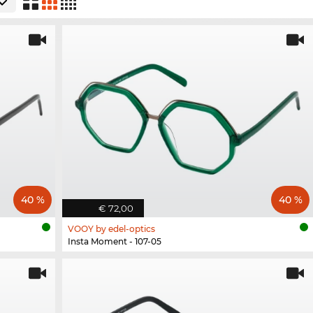
40 %
40 %
€ 72,00
VOOY by edel-optics
Insta Moment - 107-05