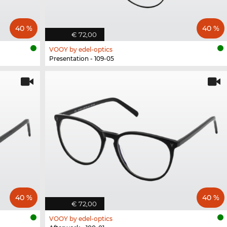
40 %
40 %
€ 72,00
VOOY by edel-optics
Presentation - 109-05
40 %
40 %
€ 72,00
VOOY by edel-optics