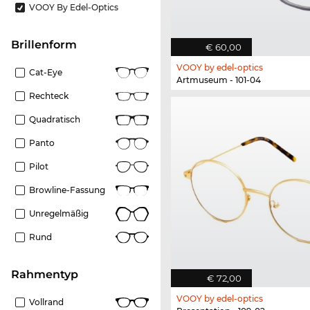
VOOY By Edel-Optics
Brillenform
€ 60,00
VOOY by edel-optics
Cat-Eye
Artmuseum - 101-04
Rechteck
Quadratisch
Panto
Pilot
Browline-Fassung
Unregelmäßig
Rund
Rahmentyp
€ 72,00
VOOY by edel-optics
Vollrand