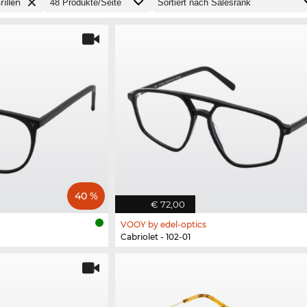
rillen
40 %
€ 72,00
VOOY by edel-optics
Cabriolet - 102-01