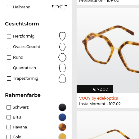
Presentation - 109-02
Halbrand
Gesichtsform
Herzförmig
Ovales Gesicht
Rund
Quadratisch
Trapezförmig
€ 72,00
Rahmenfarbe
VOOY by edel-optics
Insta Moment - 107-02
Schwarz
Blau
Havana
Gold