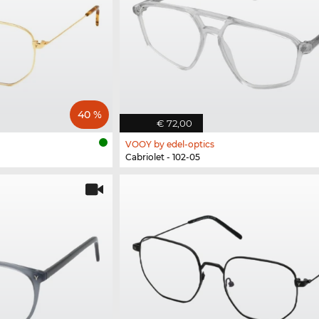
40 %
€ 72,00
VOOY by edel-optics
Cabriolet - 102-05