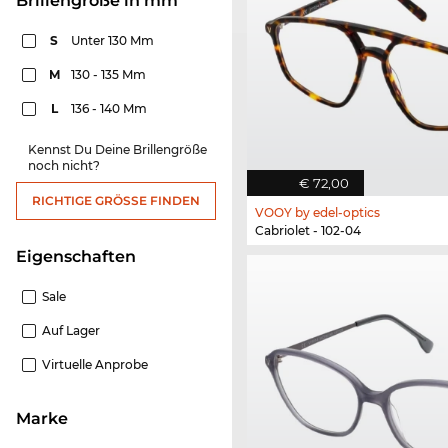
Brillengröße in mm
S
Unter 130 Mm
M
130 - 135 Mm
L
136 - 140 Mm
Kennst Du Deine Brillengröße
noch nicht?
€ 72,00
RICHTIGE GRÖSSE FINDEN
VOOY by edel-optics
Cabriolet - 102-04
Eigenschaften
Sale
Auf Lager
Virtuelle Anprobe
Marke