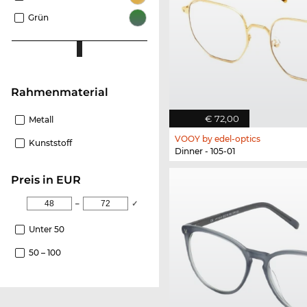
Grün
Rahmenmaterial
€ 72,00
Metall
VOOY by edel-optics
Kunststoff
Dinner - 105-01
Preis in EUR
–
✓
Unter 50
50 – 100