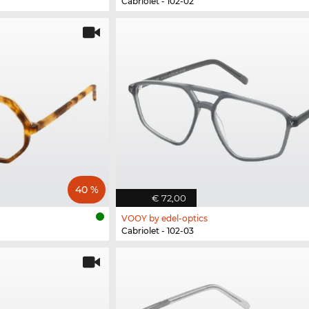
Cabriolet - 102-02
40 %
€ 72,00
VOOY by edel-optics
Cabriolet - 102-03