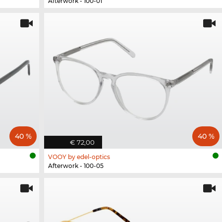
Afterwork - 100-01
40 %
40 %
€ 72,00
VOOY by edel-optics
Afterwork - 100-05