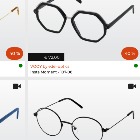
40 %
40 %
€ 72,00
VOOY by edel-optics
Insta Moment - 107-06