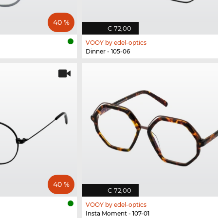
40 %
€ 72,00
VOOY by edel-optics
Dinner - 105-06
40 %
€ 72,00
VOOY by edel-optics
Insta Moment - 107-01