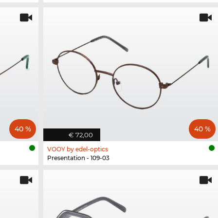
40 %
40 %
€ 72,00
VOOY by edel-optics
Presentation - 109-03