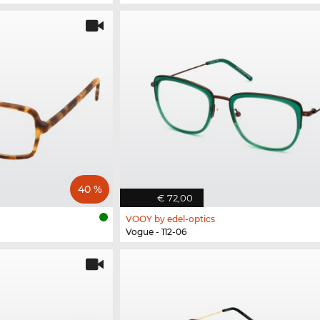
40 %
€ 72,00
VOOY by edel-optics
Vogue - 112-06