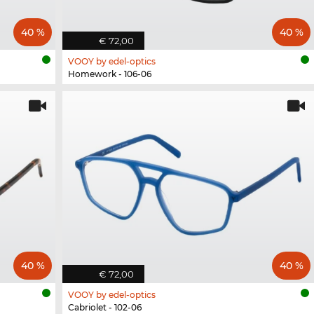
40 %
40 %
€ 72,00
VOOY by edel-optics
Homework - 106-06
40 %
40 %
€ 72,00
VOOY by edel-optics
Cabriolet - 102-06