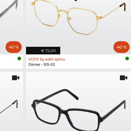
40 %
40 %
€ 72,00
VOOY by edel-optics
Dinner - 105-02