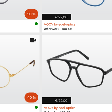
50 %
€ 72,00
VOOY by edel-optics
Afterwork - 100-06
40 %
€ 72,00
VOOY by edel-optics