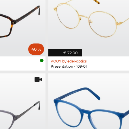
40 %
€ 72,00
VOOY by edel-optics
Presentation - 109-01