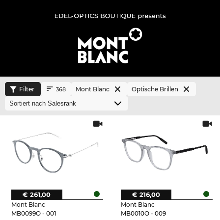
Filter
Mont Blanc
Optische Brillen
368
€ 261,00
€ 216,00
Mont Blanc
Mont Blanc
MB0099O - 001
MB0010O - 009