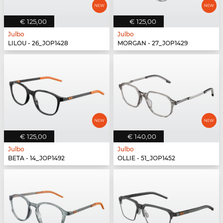
€ 125,00
€ 125,00
Julbo
Julbo
LILOU - 26_JOP1428
MORGAN - 27_JOP1429
€ 125,00
€ 140,00
Julbo
Julbo
BETA - 14_JOP1492
OLLIE - 51_JOP1452