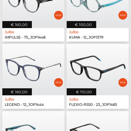
€ 160,00
€ 100,00
Julbo
Julbo
IMPULSE - 75_JOP1448
KUMA - 12_JOP1379
€ 160,00
€ 110,00
Julbo
Julbo
LEGEND - 12_JOP1444
FLEXIO-RS50 - 23_JOP1465