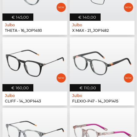
€ 145,00
€ 140,00
Julbo
Julbo
THETA - 16_JOP1493
X MAX - 21_JOP1482
€ 160,00
€ 110,00
Julbo
Julbo
CLIFF - 14_JOP1443
FLEXIO-P47 - 14_JOP1415