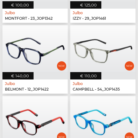
€ 100,00
€ 125,00
Julbo
Julbo
MONTFORT - 23_JOP1342
IZZY - 29_JOP1461
€ 140,00
€ 110,00
Julbo
Julbo
BELMONT - 12_JOP1422
CAMPBELL - 54_JOP1435