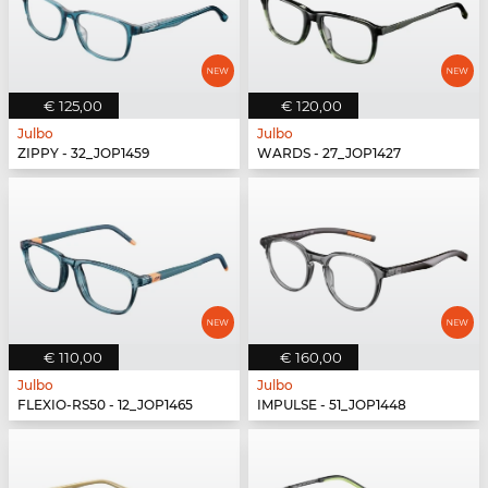
€ 125,00
€ 120,00
Julbo
Julbo
ZIPPY - 32_JOP1459
WARDS - 27_JOP1427
€ 110,00
€ 160,00
Julbo
Julbo
FLEXIO-RS50 - 12_JOP1465
IMPULSE - 51_JOP1448