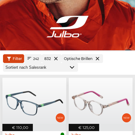
Filter
832
Optische Brillen
242
€ 110,00
€ 125,00