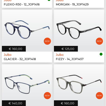
Julbo
Julbo
FLEXIO-R50 - 12_JOP1416
MORGAN - 19_JOP1429
€ 160,00
€ 125,00
Julbo
Julbo
GLACIER - 32_JOP1418
FIZZY - 14_JOP1457
€ 140,00
€ 160,00