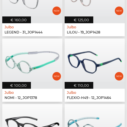
€ 160,00
€ 125,00
Julbo
Julbo
LEGEND - 31_JOP1444
LILOU - 19_JOP1428
€ 100,00
€ 110,00
Julbo
Julbo
NOMI - 12_JOP1378
FLEXIO-H49 - 12_JOP1464