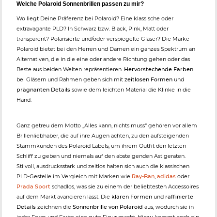
Welche Polaroid Sonnenbrillen passen zu mir?
Wo liegt Deine Präferenz bei Polaroid? Eine klassische oder
extravagante PLD? In Schwarz bzw. Black, Pink, Matt oder
transparent? Polarisierte und/oder verspiegelte Gläser? Die Marke
Polaroid bietet bei den Herren und Damen ein ganzes Spektrum an
Alternativen, die in die eine oder andere Richtung gehen oder das
Beste aus beiden Welten repräsentieren.
Hervorstechende Farben
bei Gläsern und Rahmen geben sich mit
zeitlosen Formen
und
prägnanten Details
sowie dem leichten Material die Klinke in die
Hand.
Ganz getreu dem Motto „Alles kann, nichts muss“ gehören vor allem
Brillenliebhaber, die auf ihre Augen achten, zu den aufsteigenden
Stammkunden des Polaroid Labels, um ihrem Outfit den letzten
Schliff zu geben und niemals auf den absteigenden Ast geraten.
Stilvoll, ausdrucksstark und zeitlos halten sich auch die klassischen
PLD-Gestelle im Vergleich mit Marken wie
Ray-Ban
,
adidas
oder
Prada Sport
schadlos, was sie zu einem der beliebtesten Accessoires
auf dem Markt avancieren lässt. Die
klaren Formen
und
raffinierte
Details
zeichnen die
Sonnenbrille von Polaroid
aus, wodurch sie in