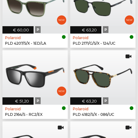
€ 60,00
P
€ 63,20
P
Polaroid
Polaroid
PLD 4207/S/X - 1ED/LA
PLD 2171/G/S/X - 124/UC
€ 51,20
P
€ 63,20
P
Polaroid
Polaroid
PLD 2164/S - RC2/EX
PLD 4182/S/X - 086/UC