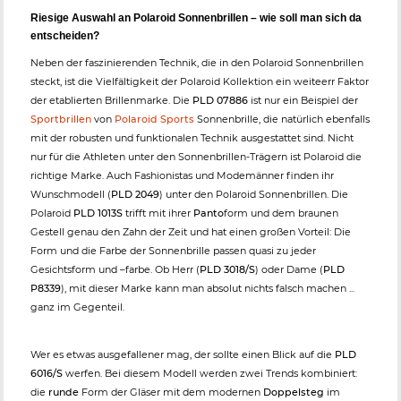
Riesige Auswahl an Polaroid Sonnenbrillen – wie soll man sich da
entscheiden?
Neben der faszinierenden Technik, die in den Polaroid Sonnenbrillen
steckt, ist die Vielfältigkeit der Polaroid Kollektion ein weiteerr Faktor
der etablierten Brillenmarke. Die
PLD 07886
ist nur ein Beispiel der
Sportbrillen
von
Polaroid Sports
Sonnenbrille, die natürlich ebenfalls
mit der robusten und funktionalen Technik ausgestattet sind. Nicht
nur für die Athleten unter den Sonnenbrillen-Trägern ist Polaroid die
richtige Marke. Auch Fashionistas und Modemänner finden ihr
Wunschmodell (
PLD 2049
) unter den Polaroid Sonnenbrillen. Die
Polaroid
PLD 1013S
trifft mit ihrer
Panto
form und dem braunen
Gestell genau den Zahn der Zeit und hat einen großen Vorteil: Die
Form und die Farbe der Sonnenbrille passen quasi zu jeder
Gesichtsform und –farbe. Ob Herr (
PLD 3018/S
) oder Dame (
PLD
P8339
), mit dieser Marke kann man absolut nichts falsch machen ...
ganz im Gegenteil.
Wer es etwas ausgefallener mag, der sollte einen Blick auf die
PLD
6016/S
werfen. Bei diesem Modell werden zwei Trends kombiniert:
die
runde
Form der Gläser mit dem modernen
Doppelsteg
im