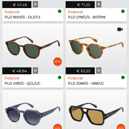
€ 47,46
P
€ 71,20
P
Polaroid
Polaroid
PLD 9003/S - DL5/Y2
PLD 2119/G/S - 807/M9
€ 48,84
P
€ 63,20
P
Polaroid
Polaroid
PLD 4195/S - QGL/UC
PLD 2086/S - 086/UC