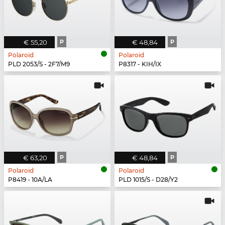
€ 55,20
P
€ 48,84
P
Polaroid
Polaroid
PLD 2053/S - 2F7/M9
P8317 - KIH/IX
€ 63,20
P
€ 48,84
P
Polaroid
Polaroid
P8419 - 10A/LA
PLD 1015/S - D28/Y2