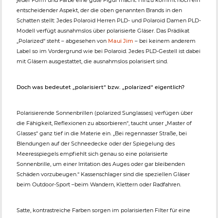
jeder Form und Farbe eine gute Figur macht. Hinzu kommt noch ein
entscheidender Aspekt, der die oben genannten Brands in den
Schatten stellt: Jedes Polaroid Herren PLD- und Polaroid Damen PLD-
Modell verfügt ausnahmslos über polarisierte Gläser. Das Prädikat
„Polarized“ steht – abgesehen von
Maui Jim
– bei keinem anderem
Label so im Vordergrund wie bei Polaroid. Jedes PLD-Gestell ist dabei
mit Gläsern ausgestattet, die ausnahmslos polarisiert sind.
Doch was bedeutet „polarisiert“ bzw. „polarized“ eigentlich?
Polarisierende Sonnenbrillen (polarized Sunglasses) verfügen über
die Fähigkeit, Reflexionen zu absorbieren“, taucht unser „Master of
Glasses“ ganz tief in die Materie ein. „Bei regennasser Straße, bei
Blendungen auf der Schneedecke oder der Spiegelung des
Meeresspiegels empfiehlt sich genau so eine polarisierte
Sonnenbrille, um einer Irritation des Auges oder gar bleibenden
Schäden vorzubeugen.“ Kassenschlager sind die speziellen Gläser
beim Outdoor-Sport –beim Wandern, Klettern oder Radfahren.
Satte, kontrastreiche Farben sorgen im polarisierten Filter für eine