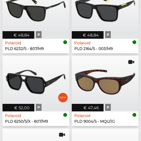
€ 48,84
P
€ 48,84
P
Polaroid
Polaroid
PLD 6232/S - 807/M9
PLD 2164/S - 003/M9
€ 52,00
P
€ 47,46
P
Polaroid
Polaroid
PLD 6250/S/X - 807/M9
PLD 9004/S - MQU/IG