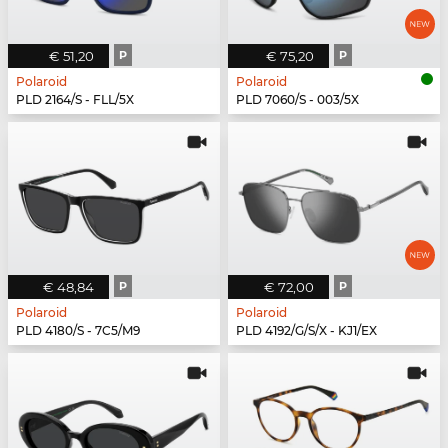
€ 51,20
P
€ 75,20
P
Polaroid
Polaroid
PLD 2164/S - FLL/5X
PLD 7060/S - 003/5X
€ 48,84
P
€ 72,00
P
Polaroid
Polaroid
PLD 4180/S - 7C5/M9
PLD 4192/G/S/X - KJ1/EX