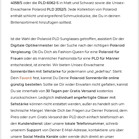
4058/S
oder die
PLD-6062-S
in Matt und Schwarz sowie die Unisex-
Erwachsene Polaroid
PLD 2052/S
. Jede Kollektion von Polaroid
enthält schlicht und ergreifend Schmuckstücke, die Du in deinen
Brillensortiment hinzufügen solltest.
Ist die Wahl der Polaroid PLD Sunglasses getroffen, assistiert Dir der
Digitale Optikermeister
bei der Suche nach der richtigen
Polaroid
Verglasung
. Ob Du Dich als Fashion-Queen für eine
Polaroid für
Frauen
oder als männlicher Fashionista für eine
PLD für Männer
entscheidest, ist einerlei. Wir bieten Unisex-Erwachsene
Sonnenbrillen mit Sehstärke
für jedermann und „jedefrau“. Steht
Dein
Favorit
fest, kannst Du Deine
Polaroid Sonnenbrille online
günstig bestellen
. Sollte sie Dir wider Erwarten nicht gefallen, kannst
Du sie innerhalb von
30 Tagen per Gratis Versand
kostenlos
zurückschicken. Lediglich
individuell angefertigte Gläser mit
Sehstärke
können nicht erstattet werden, außer es handelt sich um
technische Mängel. Wende Dich bei Fragen zur Deiner Polaroid, dem
Preis oder zum
Gratis Versand
der PLD doch einfach telefonisch an
den
Kundendienst
über unsere
lokale Telefonnummer
, schreib
unserem
Support
von Deiner E-Mail-Adresse, kontaktiere uns über
unsere
Social Media Kanäle
oder wende dich direkt an unser