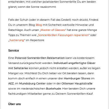
entscheiden, mit welcher polarisierten Sonnenbrille Du am besten
glänzt, wenn die Sonne rauskommt.
Falls der Schuh (oder in diesem Fall das Gestell) noch drückt, findest
Du in unserem Blog
Blog
mit Sicherheit wertvolle Hinweise und
Ratschläge. Auch unser „
Master of Glasses
“ hat eine ganze Menge
Tipps zu Themen wie „
Sonnenbrillen Fassungen reparieren
“ oder
„
Justierung
“ im Repertoire.
Service
Eine
Polaroid Sonnenbrillen Reklamation
kann via kostenlosem
Versand zurückgeschickt werden.
Individuell angefertigte Gläser
mit Sehstärke
können jedoch nicht erstattet werden, außer es liegen
Mängel vor. Möchtest Du Dich lieber vor Ort beraten lassen, dann
komm doch einfach in einen unserer drei
Hamburger Stores
im
AEZ
, im
Mundsburg Center
oder in der
Ottenser Hauptstraße
sowie im niedersächsischen
Buxtehude
. Hier beraten Dich unsere
fachkundigen Mitarbeiter gerne zu Deinem Sonnenbrillen-Kauf.
Über uns