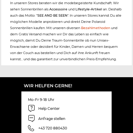
In unseren Stores beraten wir die modebegeisterte Kundschaft. Wir
sehen Sonnenbrillen als
Accessoire
und
Lifestyle-Artikel
an. Deshalb
auch das Motto: "
SEE AND BE SEEN
". In unseren Stores kannst Du alle
möglichen Modelle anprobieren und direkt Deine Polaroid
Sonnenbrillen kaufen. Mit unseren diversen
Bezahlmethoden
und
dem Gratis Versand machen wir Dir das Leben so einfach wie
möglich, damit Du Deine Traum-Sonnenbrille ob nun Unisex-
Erwachsene oder dezidiert für Kinder, Damen und Herren bequem
von der Couch aus bestellen und Dich auf ihre Ankunft freuen
kannst... und das garantiert zur unverbindlichen Preis-Empfehlung.
WIR HELFEN GERNE!
Mo-Fr 9-18 Uhr
Help Center
Anfrage stellen
+43 720 880430