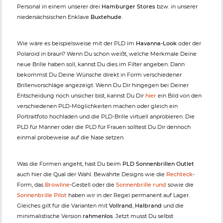
Personal in einem unserer drei
Hamburger Stores
bzw. in unserer
niedersächsischen Enklave
Buxtehude
.
Wie wäre es beispielsweise mit der PLD im
Havanna-Look
oder der
Polaroid in braun? Wenn Du schon weißt, welche Merkmale Deine
neue Brille haben soll, kannst Du dies im Filter angeben. Dann
bekommst Du Deine Wünsche direkt in Form verschiedener
Brillenvorschläge angezeigt. Wenn Du Dir hingegen bei Deiner
Entscheidung noch unsicher bist, kannst Du Dir
hier
ein Bild von den
verschiedenen PLD-Möglichkeiten machen oder gleich ein
Portraitfoto hochladen und die PLD-Brille virtuell anprobieren. Die
PLD für Männer oder die PLD für Frauen solltest Du Dir dennoch
einmal probeweise auf die Nase setzen.
Was die Formen angeht, hast Du beim
PLD Sonnenbrillen Outlet
auch hier die Qual der Wahl. Bewährte Designs wie die
Rechteck
-
Form, das
Browline
-Gestell oder die
Sonnenbrille rund
sowie die
Sonnenbrille Pilot
haben wir in der Regel permanent auf Lager.
Gleiches gilt für die Varianten mit
Vollrand
,
Halbrand
und die
minimalistische Version
rahmenlos
. Jetzt musst Du selbst