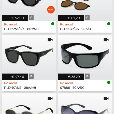
€ 52,00
P
€ 87,20
P
Polaroid
Polaroid
PLD 6253/S/X - 807/M9
PLD 6137/CS - 086/SP
€ 47,46
P
€ 55,20
P
Polaroid
Polaroid
PLD 9018/S - 08A/M9
07886 - 9CA/RC