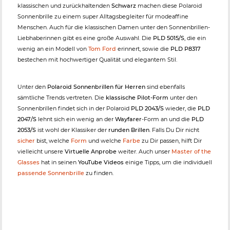
klassischen und zurückhaltenden
Schwarz
machen diese Polaroid
Sonnenbrille zu einem super Alltagsbegleiter für modeaffine
Menschen. Auch für die klassischen Damen unter den Sonnenbrillen-
Liebhaberinnen gibt es eine große Auswahl. Die
PLD 5015/S
, die ein
wenig an ein Modell von
Tom Ford
erinnert, sowie die
PLD P8317
bestechen mit hochwertiger Qualität und elegantem Stil.
Unter den
Polaroid Sonnenbrillen für Herren
sind ebenfalls
sämtliche Trends vertreten. Die
klassische Pilot-Form
unter den
Sonnenbrillen findet sich in der Polaroid
PLD 2043/S
wieder, die
PLD
2047/S
lehnt sich ein wenig an der
Wayfarer
-Form an und die
PLD
2053/S
ist wohl der Klassiker der
runden Brillen
. Falls Du Dir nicht
sicher
bist, welche
Form
und welche
Farbe
zu Dir passen, hilft Dir
vielleicht unsere
Virtuelle Anprobe
weiter. Auch unser
Master of the
Glasses
hat in seinen
YouTube Videos
einige Tipps, um die individuell
passende Sonnenbrille
zu finden.