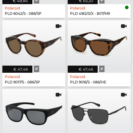
€ 48,84
P
€ 63,20
P
Polaroid
Polaroid
PLD 6042/S - 086/SP
PLD 4182/S/X - 807/M9
€ 47,46
P
€ 47,46
P
Polaroid
Polaroid
PLD 9017/S - 086/SP
PLD 9016/S - 086/HE