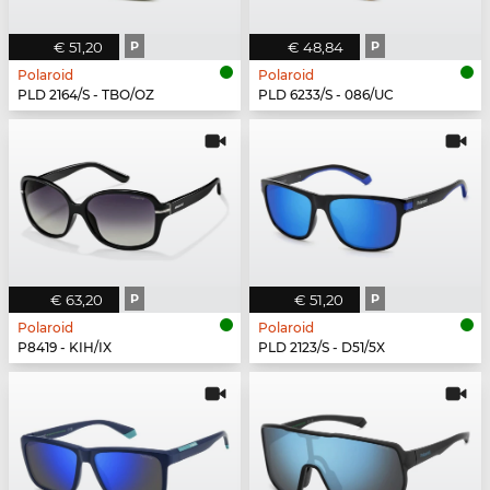
€ 51,20
P
€ 48,84
P
Polaroid
Polaroid
PLD 2164/S - TBO/OZ
PLD 6233/S - 086/UC
€ 63,20
P
€ 51,20
P
Polaroid
Polaroid
P8419 - KIH/IX
PLD 2123/S - D51/5X