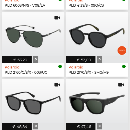
Polaroid
Polaroid
PLD 6003/N/S - V08/LA
PLD 4139/S - 09Q/C3
€ 63,20
P
€ 52,00
P
Polaroid
Polaroid
PLD 2160/G/S/X - 003/UC
PLD 2170/S/X - SMG/M9
€ 48,84
P
€ 47,46
P