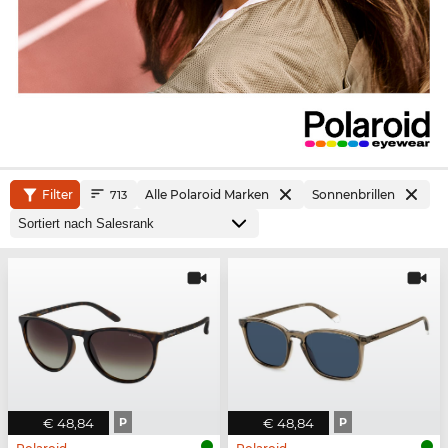
Filter
Alle Polaroid Marken
Sonnenbrillen
713
€ 48,84
P
€ 48,84
P