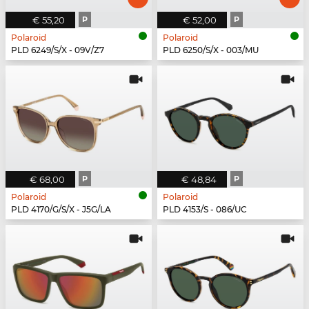
€ 55,20
P
€ 52,00
P
Polaroid
Polaroid
PLD 6249/S/X - 09V/Z7
PLD 6250/S/X - 003/MU
€ 68,00
P
€ 48,84
P
Polaroid
Polaroid
PLD 4170/G/S/X - J5G/LA
PLD 4153/S - 086/UC