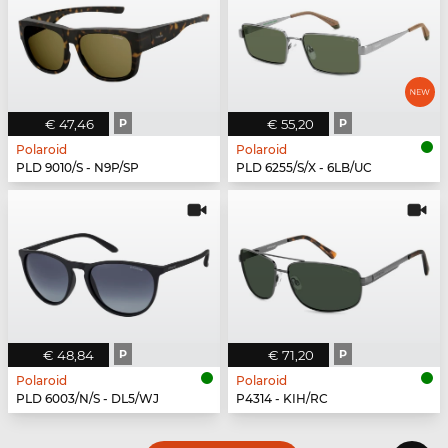
€ 47,46
P
€ 55,20
P
Polaroid
Polaroid
PLD 9010/S - N9P/SP
PLD 6255/S/X - 6LB/UC
€ 48,84
P
€ 71,20
P
Polaroid
Polaroid
PLD 6003/N/S - DL5/WJ
P4314 - KIH/RC