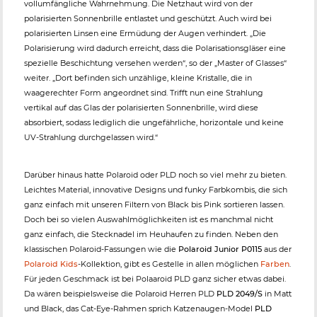
vollumfängliche Wahrnehmung. Die Netzhaut wird von der
polarisierten Sonnenbrille entlastet und geschützt. Auch wird bei
polarisierten Linsen eine Ermüdung der Augen verhindert. „Die
Polarisierung wird dadurch erreicht, dass die Polarisationsgläser eine
spezielle Beschichtung versehen werden“, so der „Master of Glasses“
weiter. „Dort befinden sich unzählige, kleine Kristalle, die in
waagerechter Form angeordnet sind. Trifft nun eine Strahlung
vertikal auf das Glas der polarisierten Sonnenbrille, wird diese
absorbiert, sodass lediglich die ungefährliche, horizontale und keine
UV-Strahlung durchgelassen wird.“
Darüber hinaus hatte Polaroid oder PLD noch so viel mehr zu bieten.
Leichtes Material, innovative Designs und funky Farbkombis, die sich
ganz einfach mit unseren Filtern von Black bis Pink sortieren lassen.
Doch bei so vielen Auswahlmöglichkeiten ist es manchmal nicht
ganz einfach, die Stecknadel im Heuhaufen zu finden. Neben den
klassischen Polaroid-Fassungen wie die
Polaroid Junior P0115
aus der
Polaroid Kids
-Kollektion, gibt es Gestelle in allen möglichen
Farben
.
Für jeden Geschmack ist bei Polaaroid PLD ganz sicher etwas dabei.
Da wären beispielsweise die Polaroid Herren PLD
PLD 2049/S
in Matt
und Black, das Cat-Eye-Rahmen sprich Katzenaugen-Model
PLD