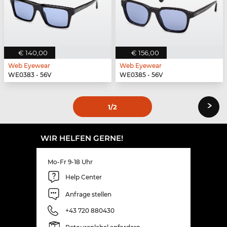
€ 140,00
€ 156,00
Web Eyewear
Web Eyewear
WE0383 - 56V
WE0385 - 56V
›
1
/2
WIR HELFEN GERNE!
Mo-Fr 9-18 Uhr
Help Center
Anfrage stellen
+43 720 880430