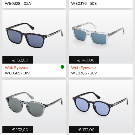
WE0328 - 05A
WE0376 - 50E
€ 132,00
€ 140,00
Web Eyewear
Web Eyewear
WE0369 - 01V
WE0383 - 26V
€ 132,00
€ 132,00