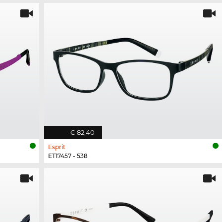
€ 82,40
Esprit
ET17457 - 538