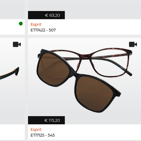
€ 63,20
Esprit
ET17422 - 507
€ 115,20
Esprit
ET17125 - 545