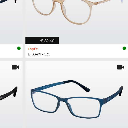
€ 82,40
Esprit
ET33471 - 535