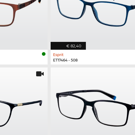
€ 82,40
Esprit
ET17464 - 508