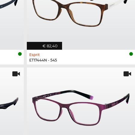
€ 82,40
Esprit
ET17444N - 545