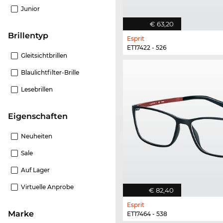
Junior
€ 63,20
Brillentyp
Esprit
ET17422 - 526
Gleitsichtbrillen
Blaulichtfilter-Brille
Lesebrillen
Eigenschaften
Neuheiten
Sale
Auf Lager
Virtuelle Anprobe
€ 82,40
Esprit
Marke
ET17464 - 538