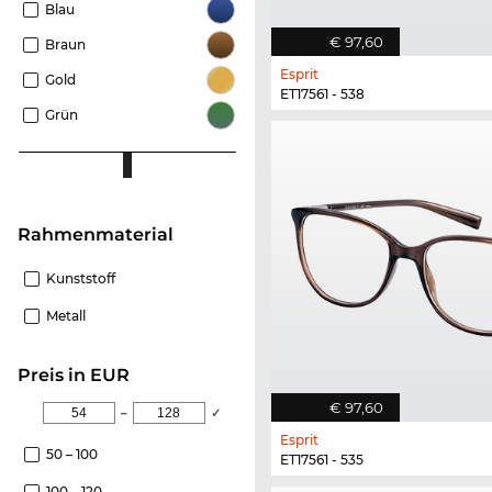
Blau
€ 97,60
Braun
Esprit
Gold
ET17561 - 538
Grün
Rahmenmaterial
Kunststoff
Metall
Preis in EUR
€ 97,60
–
✓
Esprit
50 – 100
ET17561 - 535
100 – 120