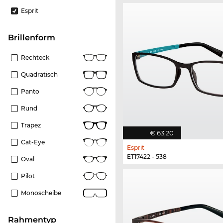
Esprit
Brillenform
Rechteck
Quadratisch
Panto
Rund
Trapez
€ 63,20
Cat-Eye
Esprit
ET17422 - 538
Oval
Pilot
Monoscheibe
Rahmentyp