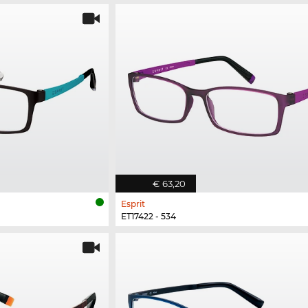
€ 63,20
Esprit
ET17422 - 534