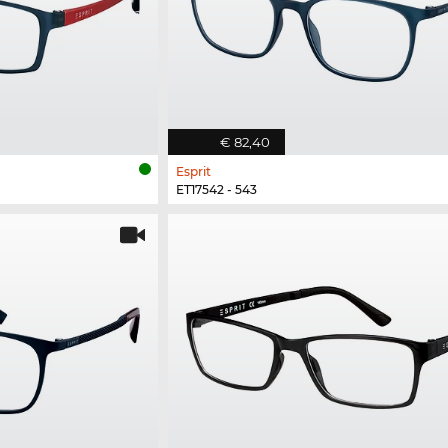
€ 82,40
Esprit
ET17542 - 543