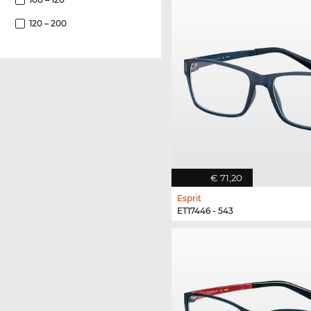
120 – 200
€ 71,20
Esprit
ET17446 - 543