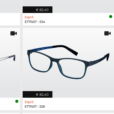
€ 82,40
Esprit
ET17457 - 534
€ 82,40
Esprit
ET17457 - 526