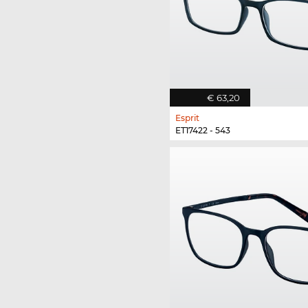
€ 63,20
Esprit
ET17422 - 543