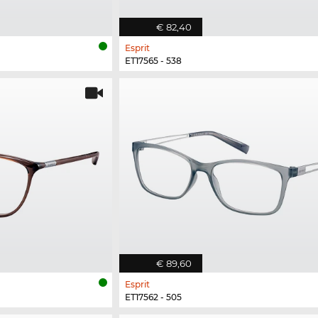
€ 82,40
Esprit
ET17565 - 538
€ 89,60
Esprit
ET17562 - 505