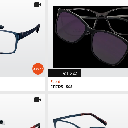
€ 115,20
Esprit
ET17125 - 505