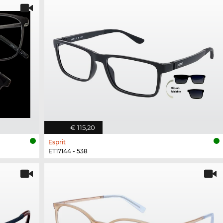
€ 115,20
Esprit
ET17144 - 538