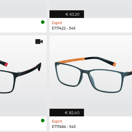
€ 63,20
Esprit
ET17422 - 545
€ 82,40
Esprit
ET17464 - 543