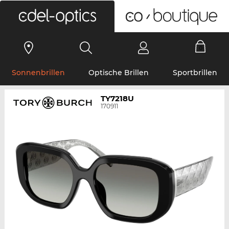
0
Sonnenbrillen
Optische Brillen
Sportbrillen
TY7218U
170911