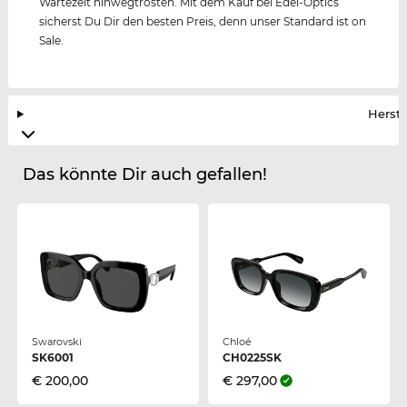
Wartezeit hinwegtrösten. Mit dem Kauf bei Edel-Optics
sicherst Du Dir den besten Preis, denn unser Standard ist on
Sale.
Herste
Das könnte Dir auch gefallen!
Swarovski
Chloé
SK6001
CH0225SK
€ 200,00
€ 297,00