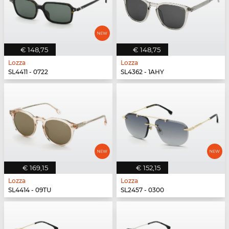
€ 148,75
€ 148,75
Lozza
Lozza
SL4411 - 0722
SL4362 - 1AHY
€ 169,15
€ 152,15
Lozza
Lozza
SL4414 - 09TU
SL2457 - 0300