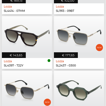
€ 169,15
€ 102,00
Lozza
Lozza
SL4414 - 07HM
SL1913 - 09BT
€ 143,65
€ 177,65
Lozza
Lozza
SL4397 - 722Y
SL2437 - 0300