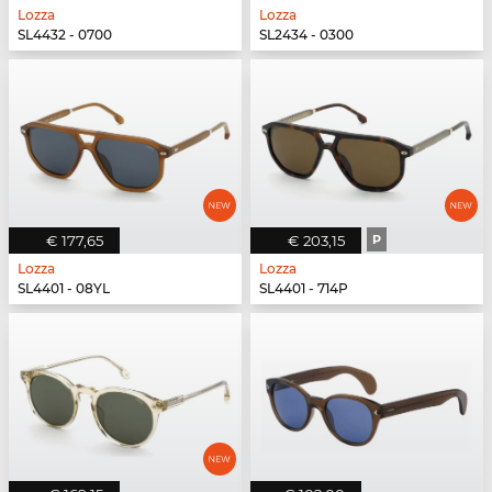
Lozza
Lozza
SL4432 - 0700
SL2434 - 0300
€ 177,65
€ 203,15
P
Lozza
Lozza
SL4401 - 08YL
SL4401 - 714P