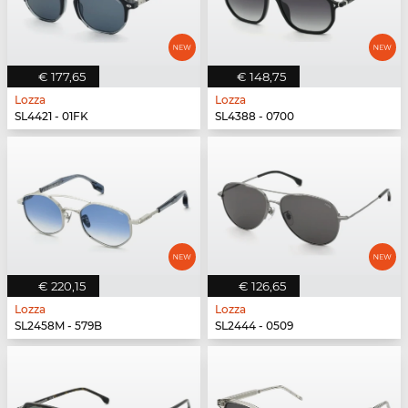
€ 177,65
€ 148,75
Lozza
Lozza
SL4421 - 01FK
SL4388 - 0700
€ 220,15
€ 126,65
Lozza
Lozza
SL2458M - 579B
SL2444 - 0509