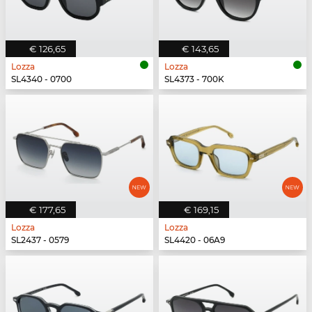
€ 126,65
€ 143,65
Lozza
Lozza
SL4340 - 0700
SL4373 - 700K
€ 177,65
€ 169,15
Lozza
Lozza
SL2437 - 0579
SL4420 - 06A9