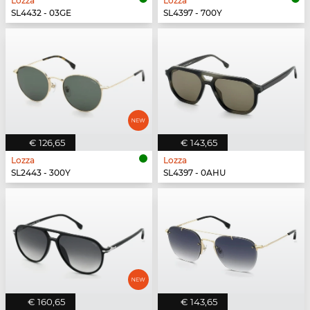
Lozza
Lozza
SL4432 - 03GE
SL4397 - 700Y
€ 126,65
€ 143,65
Lozza
Lozza
SL2443 - 300Y
SL4397 - 0AHU
€ 160,65
€ 143,65