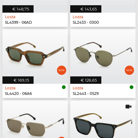
€ 148,75
€ 143,65
Lozza
Lozza
SL4399 - 06AD
SL2433 - 0300
€ 169,15
€ 126,65
Lozza
Lozza
SL4420 - 06A6
SL2443 - 0S29