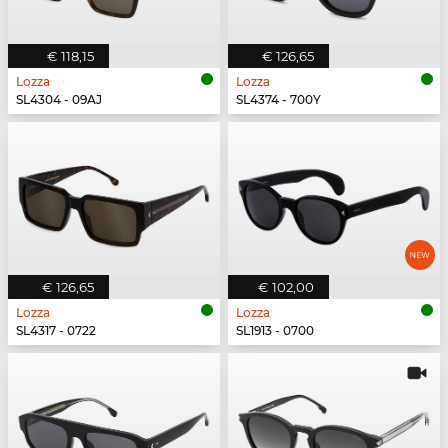
€ 118,15
€ 126,65
Lozza
Lozza
SL4304 - 09AJ
SL4374 - 700Y
€ 126,65
€ 102,00
Lozza
Lozza
SL4317 - 0722
SL1913 - 0700