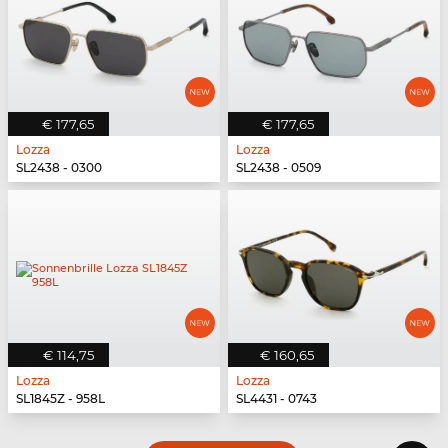
€ 177,65
€ 177,65
Lozza
Lozza
SL2438 - 0300
SL2438 - 0509
€ 114,75
€ 160,65
Lozza
Lozza
SL1845Z - 958L
SL4431 - 0743