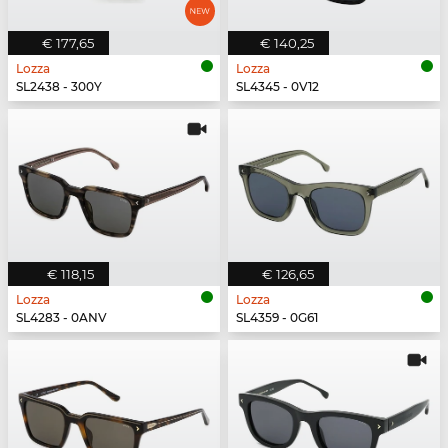
€ 177,65
€ 140,25
Lozza
Lozza
SL2438 - 300Y
SL4345 - 0V12
€ 118,15
€ 126,65
Lozza
Lozza
SL4283 - 0ANV
SL4359 - 0G61