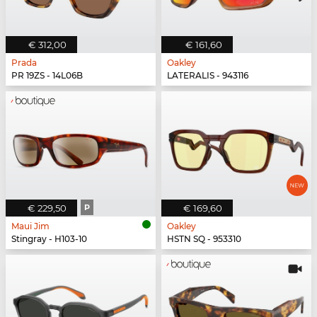
€ 312,00
€ 161,60
Prada
Oakley
PR 19ZS - 14L06B
LATERALIS - 943116
€ 229,50
P
€ 169,60
Maui Jim
Oakley
Stingray - H103-10
HSTN SQ - 953310