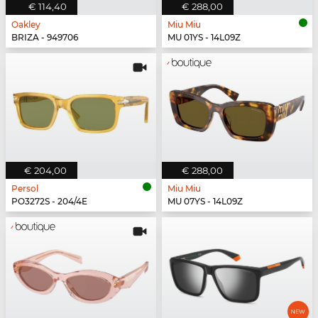
€ 114,40
€ 288,00
Oakley
Miu Miu
BRIZA - 949706
MU 01YS - 14L09Z
€ 204,00
€ 288,00
Persol
Miu Miu
PO3272S - 204/4E
MU 07YS - 14L09Z