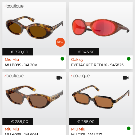
€ 320,00
€ 145,60
Miu Miu
Oakley
MU B09S - 14L20V
EYEJACKET REDUX - 943825
€ 288,00
€ 288,00
Miu Miu
Miu Miu
MU A03S - 14L60M
MU 11ZS - VAU2Z1