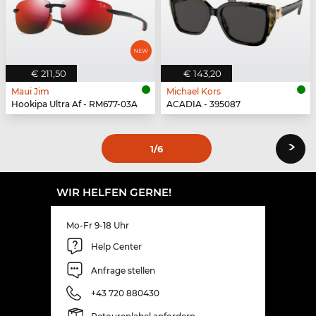
€ 211,50
€ 143,20
Maui Jim
Michael Kors
Hookipa Ultra Af - RM677-03A
ACADIA - 395087
›
1
/6
WIR HELFEN GERNE!
Mo-Fr 9-18 Uhr
Help Center
Anfrage stellen
+43 720 880430