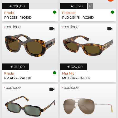
€ 296,00
€ 51,20
P
Prada
Polaroid
PR 26ZS - 19Q10D
PLD 2164/S - RC2/EX
€ 312,00
€ 320,00
Prada
Miu Miu
PR A13S - VAU01T
MU B04S - 14L09Z