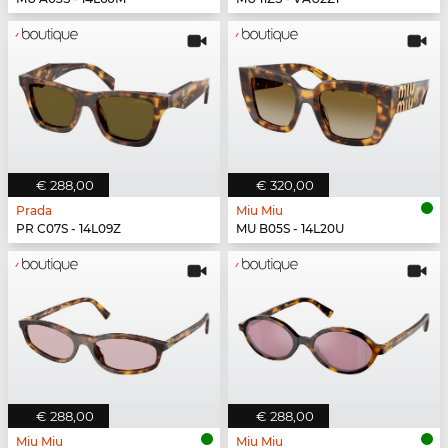
€ 288,00
€ 320,00
Prada
Miu Miu
PR C07S - 14L09Z
MU B05S - 14L20U
€ 288,00
€ 288,00
Miu Miu
Miu Miu