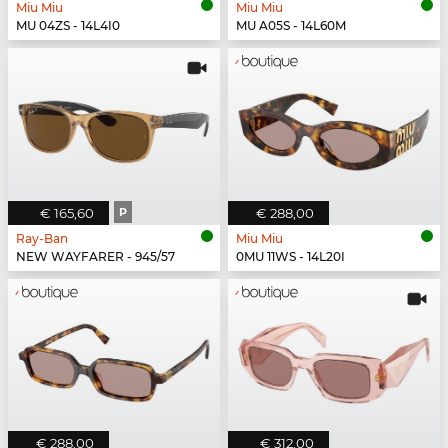
Miu Miu
Miu Miu
MU 04ZS - 14L4I0
MU A05S - 14L60M
€ 165,60
P
€ 288,00
Ray-Ban
Miu Miu
NEW WAYFARER - 945/57
0MU 11WS - 14L20I
€ 288,00
€ 312,00