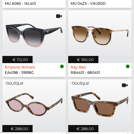
MU A06S - 14L4I0
MU 04ZS - VAU50D
€ 112,00
€ 160,00
Emporio Armani
Ray-Ban
EA4198 - 59918G
RB4451 - 680451
€ 288,00
€ 288,00