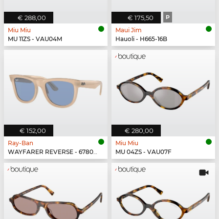
€ 288,00
€ 175,50
P
Miu Miu
Maui Jim
MU 11ZS - VAU04M
Hauoli - H665-16B
€ 152,00
€ 280,00
Ray-Ban
Miu Miu
WAYFARER REVERSE - 678072
MU 04ZS - VAU07F