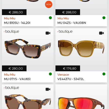
€ 288,00
€ 288,00
Miu Miu
Miu Miu
MU B10SU - 14L20I
MU 04ZS - VAU08N
€ 280,00
€ 176,80
Miu Miu
Versace
MU 07YS - VAU6S1
VE4437U - 53472L