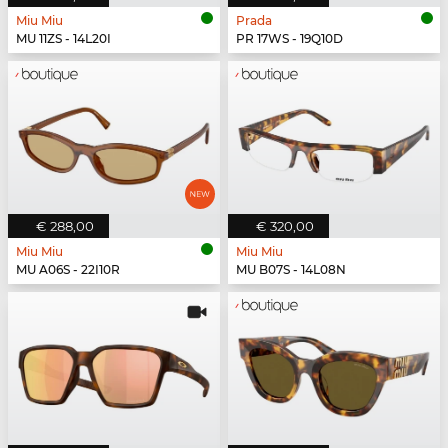
Miu Miu
Prada
MU 11ZS - 14L20I
PR 17WS - 19Q10D
€ 288,00
€ 320,00
Miu Miu
Miu Miu
MU A06S - 22I10R
MU B07S - 14L08N