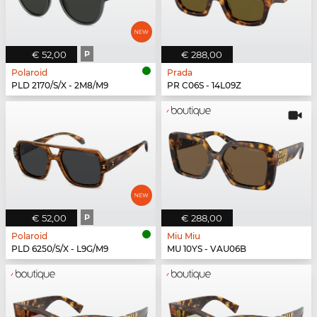
€ 52,00
P
€ 288,00
Polaroid
Prada
PLD 2170/S/X - 2M8/M9
PR C06S - 14L09Z
€ 52,00
P
€ 288,00
Polaroid
Miu Miu
PLD 6250/S/X - L9G/M9
MU 10YS - VAU06B