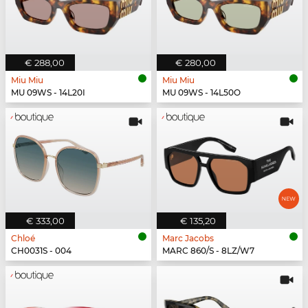
€ 288,00
€ 280,00
Miu Miu
Miu Miu
MU 09WS - 14L20I
MU 09WS - 14L50O
€ 333,00
€ 135,20
Chloé
Marc Jacobs
CH0031S - 004
MARC 860/S - 8LZ/W7