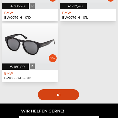
€ 235,20
P
€ 210,40
BMW
BMW
BW0076-H - 01D
BW0076-H - 01L
€ 160,80
P
BMW
BW0080-H - 01D
1
/1
WIR HELFEN GERNE!