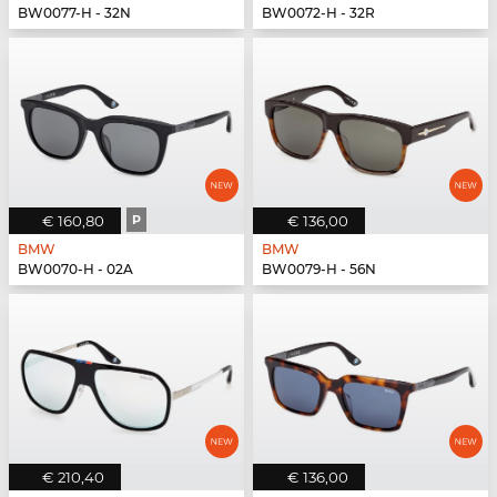
BW0077-H - 32N
BW0072-H - 32R
€ 160,80
P
€ 136,00
BMW
BMW
BW0070-H - 02A
BW0079-H - 56N
€ 210,40
€ 136,00