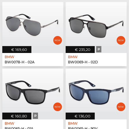
€ 169,60
€ 235,20
P
BMW
BMW
BW0078-H - 02A
BW0069-H - 02D
€ 160,80
P
€ 136,00
BMW
BMW
BW0065-H - 01A
BW0065-H - 90V