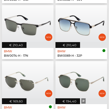
€ 210,40
€ 210,40
BMW
BMW
BW0074-H - 17N
BW0069-H - 32P
€ 169,60
€ 194,40
P
BMW
BMW