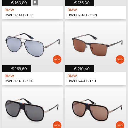
€ 160,80
P
€ 136,00
BMW
BMW
BW0079-H - 01D
BW0070-H - 52N
€ 169,60
€ 210,40
BMW
BMW
BW0078-H - 91X
BW0074-H - 09J