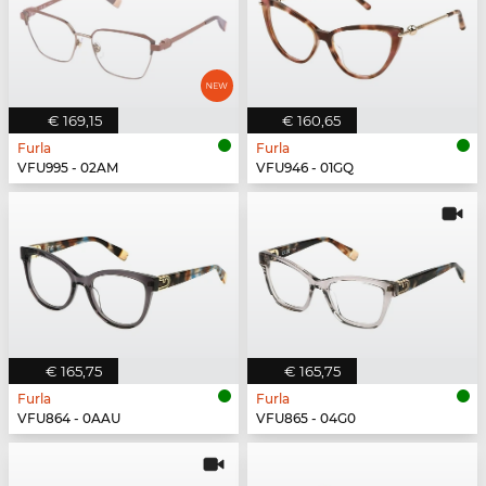
€ 169,15
€ 160,65
Furla
Furla
VFU995 - 02AM
VFU946 - 01GQ
€ 165,75
€ 165,75
Furla
Furla
VFU864 - 0AAU
VFU865 - 04G0