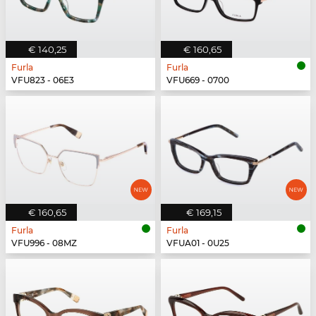
€ 140,25
€ 160,65
Furla
Furla
VFU823 - 06E3
VFU669 - 0700
€ 160,65
€ 169,15
Furla
Furla
VFU996 - 08MZ
VFUA01 - 0U25