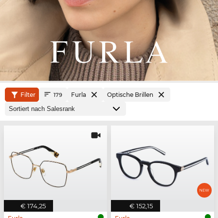
Filter
Furla
Optische Brillen
179
€ 174,25
€ 152,15