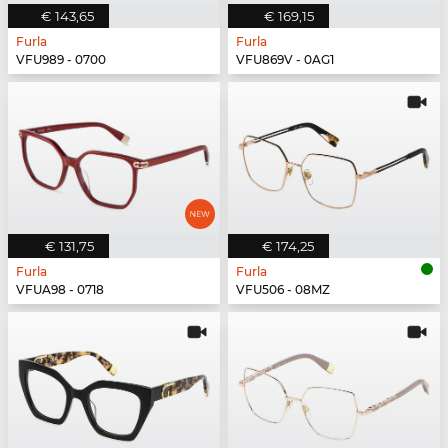
€ 143,65
€ 169,15
Furla
Furla
VFU989 - 0700
VFU869V - 0AG1
€ 131,75
€ 174,25
Furla
Furla
VFUA98 - 0718
VFU506 - 08MZ