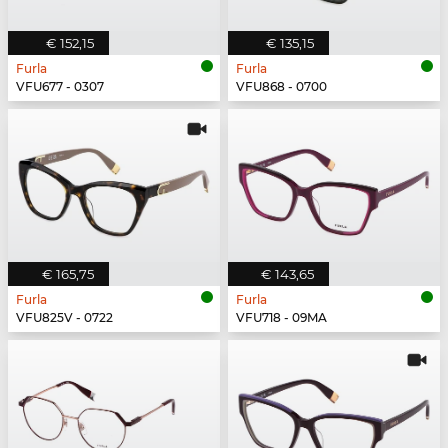
€ 152,15
€ 135,15
Furla
Furla
VFU677 - 0307
VFU868 - 0700
€ 165,75
€ 143,65
Furla
Furla
VFU825V - 0722
VFU718 - 09MA