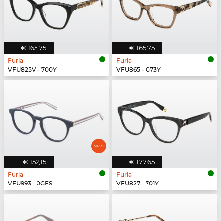
€ 165,75
€ 165,75
Furla
Furla
VFU825V - 700Y
VFU865 - G73Y
€ 152,15
€ 177,65
Furla
Furla
VFU993 - 0GFS
VFU827 - 701Y