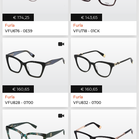
€ 174,25
€ 143,65
Furla
Furla
VFU676 - 0E59
VFU718 - 01CK
€ 160,65
€ 160,65
Furla
Furla
VFU828 - 0700
VFU832 - 0700