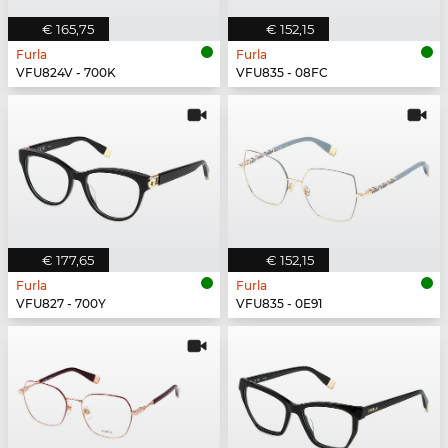
€ 165,75
€ 152,15
Furla
Furla
VFU824V - 700K
VFU835 - 08FC
€ 177,65
€ 152,15
Furla
Furla
VFU827 - 700Y
VFU835 - 0E91