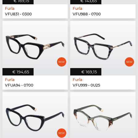
€ 169,15
€ 143,65
Furla
Furla
VFU831 - 0300
VFU988 - 0700
€ 194,65
€ 169,15
Furla
Furla
VFUA94 - 0700
VFU999 - 0U25