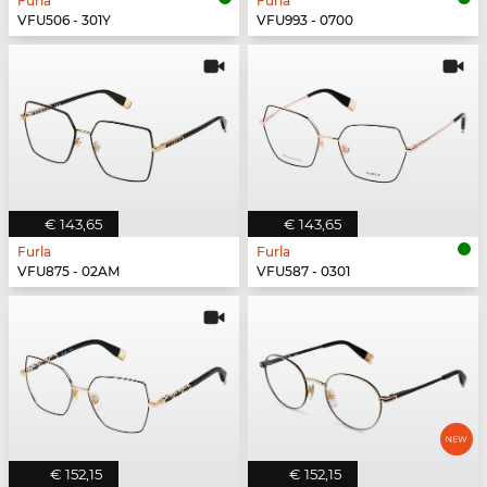
Furla
Furla
VFU506 - 301Y
VFU993 - 0700
€ 143,65
€ 143,65
Furla
Furla
VFU875 - 02AM
VFU587 - 0301
€ 152,15
€ 152,15