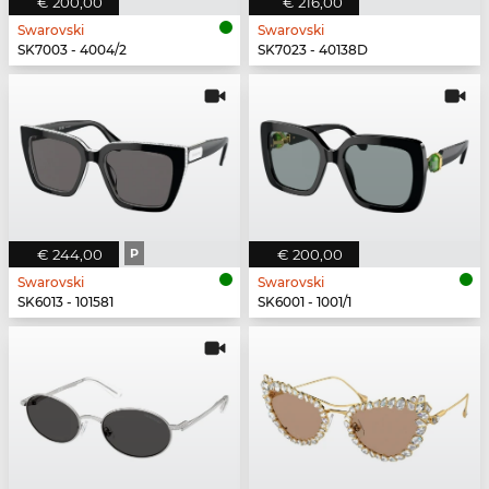
€ 200,00
€ 216,00
Swarovski
Swarovski
SK7003 - 4004/2
SK7023 - 40138D
€ 244,00
P
€ 200,00
Swarovski
Swarovski
SK6013 - 101581
SK6001 - 1001/1