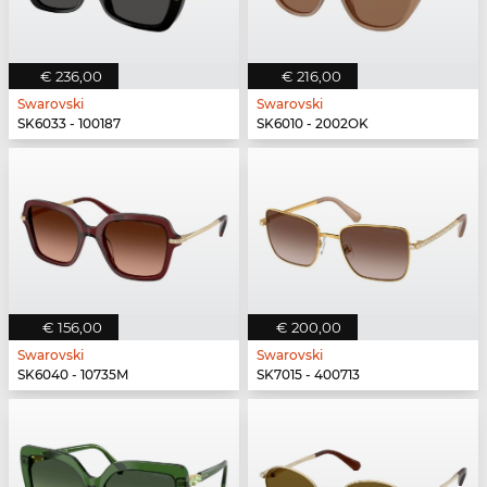
€ 236,00
€ 216,00
Swarovski
Swarovski
SK6033 - 100187
SK6010 - 2002OK
€ 156,00
€ 200,00
Swarovski
Swarovski
SK6040 - 10735M
SK7015 - 400713