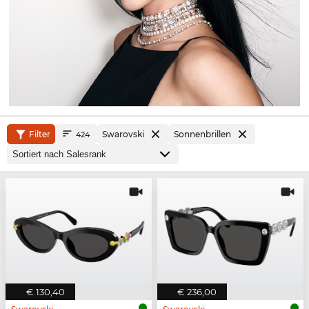
Filter
Swarovski
Sonnenbrillen
424
€ 130,40
€ 236,00