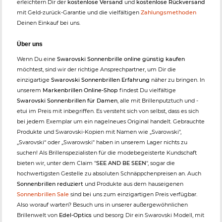
erleichtern Dir der
kostenlose Versand
und
kostenlose Rückversand
mit Geld-zurück-Garantie und die vielfältigen
Zahlungsmethoden
Deinen Einkauf bei uns.
Über uns
Wenn Du eine
Swarovski Sonnenbrille online günstig kaufen
möchtest, sind wir der richtige Ansprechpartner, um Dir die
einzigartige
Swarovski Sonnenbrillen Erfahrung
näher zu bringen. In
unserem
Markenbrillen Online-Shop
findest Du vielfältige
Swarovski Sonnenbrillen für Damen
, alle mit Brillenputztuch und -
etui im Preis mit inbegriffen. Es versteht sich von selbst, dass es sich
bei jedem Exemplar um ein nagelneues Original handelt. Gebrauchte
Produkte und Swarovski-Kopien mit Namen wie „Svarowski",
„Svarovski“ oder „Swarowski" haben in unserem Lager nichts zu
suchen! Als Brillenspezialisten für die modebegeisterte Kundschaft
bieten wir, unter dem Claim "
SEE AND BE SEEN
", sogar die
hochwertigsten Gestelle zu absoluten Schnäppchenpreisen an. Auch
Sonnenbrillen reduziert
und Produkte aus dem hauseigenen
Sonnenbrillen Sale
sind bei uns zum einzigartigen Preis verfügbar.
Also worauf warten? Besuch uns in unserer außergewöhnlichen
Brillenwelt von
Edel-Optics
und besorg Dir ein Swarovski Modell, mit