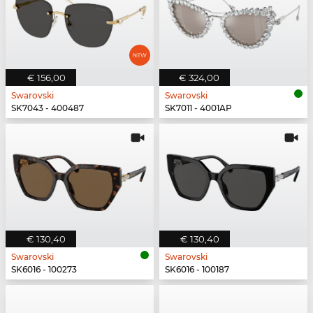
€ 156,00
€ 324,00
Swarovski
Swarovski
SK7043 - 400487
SK7011 - 4001AP
€ 130,40
€ 130,40
Swarovski
Swarovski
SK6016 - 100273
SK6016 - 100187