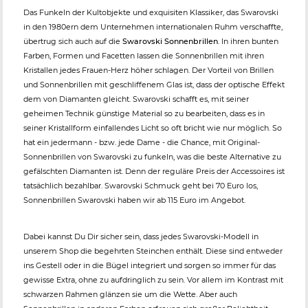
Das Funkeln der Kultobjekte und exquisiten Klassiker, das Swarovski
in den 1980ern dem Unternehmen internationalen Ruhm verschaffte,
übertrug sich auch auf die
Swarovski Sonnenbrillen
. In ihren bunten
Farben, Formen und Facetten lassen die Sonnenbrillen mit ihren
Kristallen jedes Frauen-Herz höher schlagen. Der Vorteil von Brillen
und Sonnenbrillen mit geschliffenem Glas ist, dass der optische Effekt
dem von Diamanten gleicht. Swarovski schafft es, mit seiner
geheimen Technik günstige Material so zu bearbeiten, dass es in
seiner Kristallform einfallendes Licht so oft bricht wie nur möglich. So
hat ein jedermann - bzw. jede Dame - die Chance, mit Original-
Sonnenbrillen von Swarovski zu funkeln, was die beste Alternative zu
gefälschten Diamanten ist. Denn der reguläre Preis der Accessoires ist
tatsächlich bezahlbar. Swarovski Schmuck geht bei 70 Euro los,
Sonnenbrillen Swarovski haben wir ab 115 Euro im Angebot.
Dabei kannst Du Dir sicher sein, dass jedes Swarovski-Modell in
unserem Shop die begehrten Steinchen enthält. Diese sind entweder
ins Gestell oder in die Bügel integriert und sorgen so immer für das
gewisse Extra, ohne zu aufdringlich zu sein. Vor allem im Kontrast mit
schwarzen Rahmen glänzen sie um die Wette. Aber auch