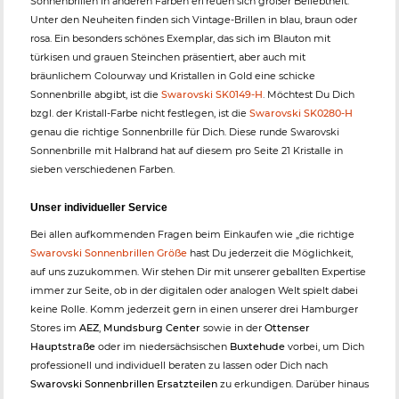
Sonnenbrillen in anderen Farben erfreuen sich großer Beliebtheit.
Unter den Neuheiten finden sich Vintage-Brillen in blau, braun oder
rosa. Ein besonders schönes Exemplar, das sich im Blauton mit
türkisen und grauen Steinchen präsentiert, aber auch mit
bräunlichem Colourway und Kristallen in Gold eine schicke
Sonnenbrille abgibt, ist die
Swarovski SK0149-H
. Möchtest Du Dich
bzgl. der Kristall-Farbe nicht festlegen, ist die
Swarovski SK0280-H
genau die richtige Sonnenbrille für Dich. Diese runde Swarovski
Sonnenbrille mit Halbrand hat auf diesem pro Seite 21 Kristalle in
sieben verschiedenen Farben.
Unser individueller Service
Bei allen aufkommenden Fragen beim Einkaufen wie „die richtige
Swarovski Sonnenbrillen Größe
hast Du jederzeit die Möglichkeit,
auf uns zuzukommen. Wir stehen Dir mit unserer geballten Expertise
immer zur Seite, ob in der digitalen oder analogen Welt spielt dabei
keine Rolle. Komm jederzeit gern in einen unserer drei Hamburger
Stores im
AEZ
,
Mundsburg Center
sowie in der
Ottenser
Hauptstraße
oder im niedersächsischen
Buxtehude
vorbei, um Dich
professionell und individuell beraten zu lassen oder Dich nach
Swarovski Sonnenbrillen Ersatzteilen
zu erkundigen. Darüber hinaus