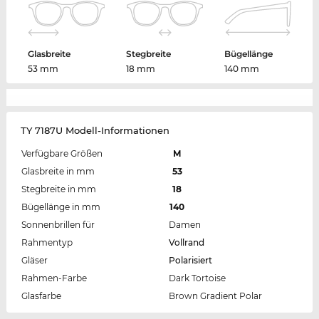
Glasbreite
Stegbreite
Bügellänge
53 mm
18 mm
140 mm
TY 7187U Modell-Informationen
Verfügbare Größen
M
Glasbreite in mm
53
Stegbreite in mm
18
Bügellänge in mm
140
Sonnenbrillen für
Damen
Rahmentyp
Vollrand
Gläser
Polarisiert
Rahmen-Farbe
Dark Tortoise
Glasfarbe
Brown Gradient Polar