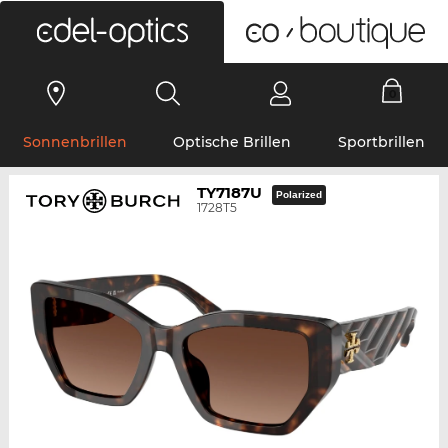
0
Sonnenbrillen
Optische Brillen
Sportbrillen
TY7187U
Polarized
1728T5