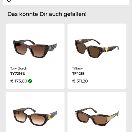
Das könnte Dir auch gefallen!
Tory Burch
Tiffany
TY7216U
TF4218
€ 173,60
€ 311,20