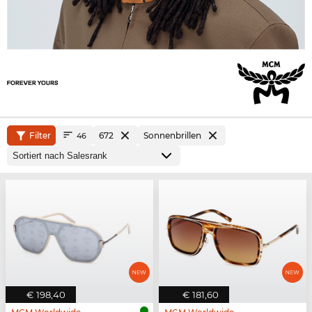
Filter
672
Sonnenbrillen
46
€ 198,40
€ 181,60