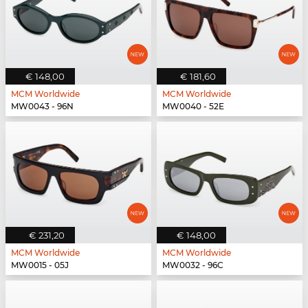
€ 148,00
€ 181,60
MCM Worldwide
MCM Worldwide
MW0043 - 96N
MW0040 - 52E
€ 231,20
€ 148,00
MCM Worldwide
MCM Worldwide
MW0015 - 05J
MW0032 - 96C