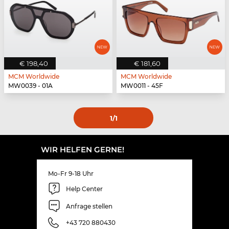
€ 198,40
€ 181,60
MCM Worldwide
MCM Worldwide
MW0039 - 01A
MW0011 - 45F
1
/1
WIR HELFEN GERNE!
Mo-Fr 9-18 Uhr
Help Center
Anfrage stellen
+43 720 880430