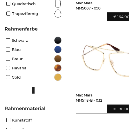
Max Mara
Quadratisch
MM5007 - 090
Trapezförmig
€ 164,0
Rahmenfarbe
Schwarz
Blau
Braun
Havana
Gold
Max Mara
MM5118-B - 032
Rahmenmaterial
€ 180,0
Kunststoff