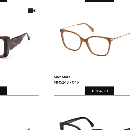
Max Mara
MM5248 - 046
0
€ 164,00