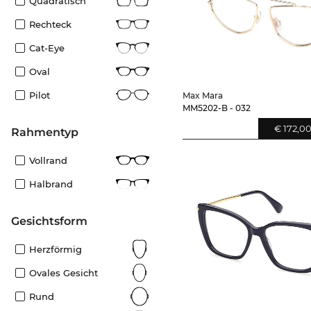
Quadratisch
Rechteck
Cat-Eye
Oval
Pilot
Max Mara
MM5202-B - 032
€ 172,0
Rahmentyp
Vollrand
Halbrand
Gesichtsform
Herzförmig
Ovales Gesicht
Rund