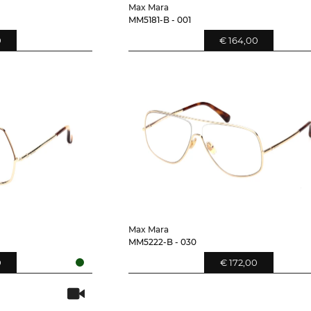
Max Mara
MM5181-B - 001
0
€ 164,00
Max Mara
MM5222-B - 030
0
€ 172,00