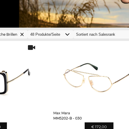
che Brillen
Max Mara
MM5202-B - 030
0
€ 172,00