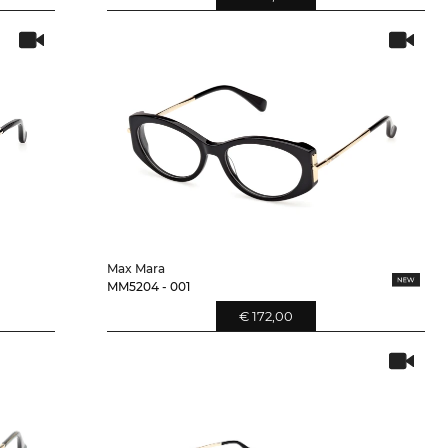
Max Mara
MM5204 - 001
€ 172,00