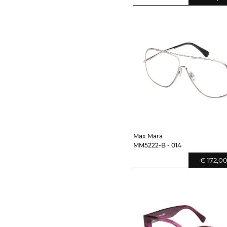
Max Mara
MM5222-B - 014
€ 172,0