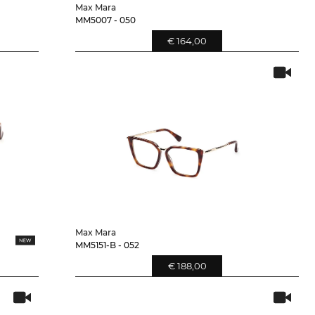
Max Mara
MM5007 - 050
€ 164,00
Max Mara
MM5151-B - 052
€ 188,00