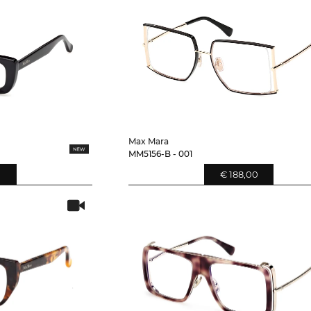
Max Mara
MM5156-B - 001
0
€ 188,00