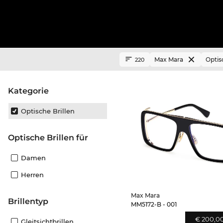
Max Mara
Optis
220
Kategorie
Optische Brillen
Optische Brillen für
Damen
Herren
Max Mara
Brillentyp
MM5172-B - 001
€ 200,0
Gleitsichtbrillen