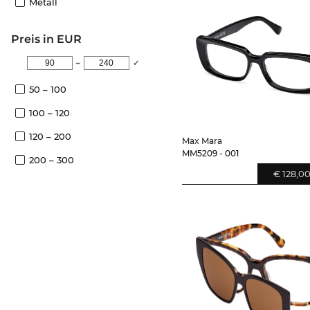
Metall
Preis in EUR
–
✓
50 – 100
100 – 120
120 – 200
Max Mara
MM5209 - 001
200 – 300
€ 128,0