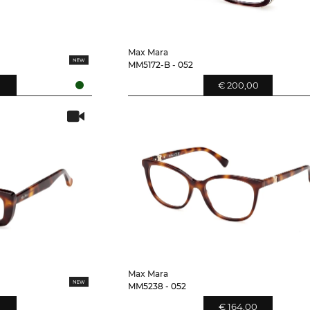
Max Mara
MM5172-B - 052
0
€ 200,00
Max Mara
MM5238 - 052
0
€ 164,00