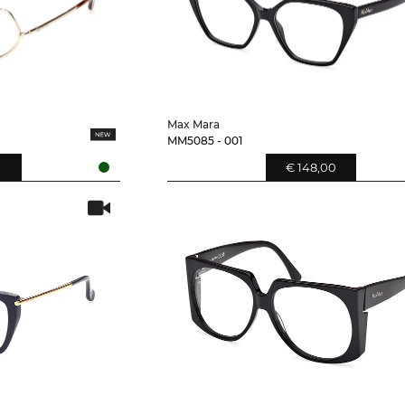
Max Mara
MM5085 - 001
0
€ 148,00