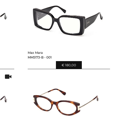
Max Mara
MM5173-B - 001
€ 180,00