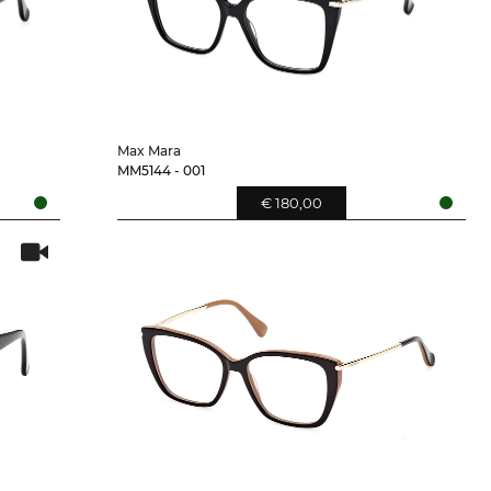
Max Mara
MM5144 - 001
€ 180,00