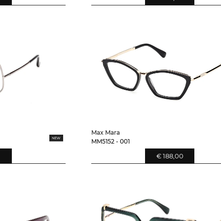
Max Mara
MM5152 - 001
0
€ 188,00