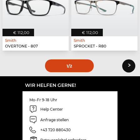
€ 112,00
€ 112,00
Smith
Smith
OVERTONE - 807
SPROCKET - R80
›
1
/2
WIR HELFEN GERNE!
Mo-Fr 9-18 Uhr
Help Center
Anfrage stellen
+43 720 880430