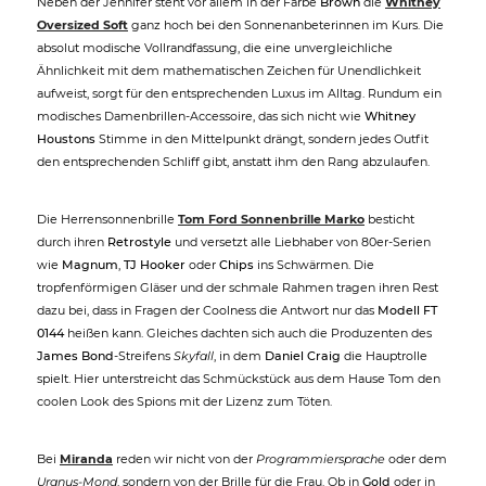
Neben der Jennifer steht vor allem in der Farbe
Brown
die
Whitney
Oversized Soft
ganz hoch bei den Sonnenanbeterinnen im Kurs. Die
absolut modische Vollrandfassung, die eine unvergleichliche
Ähnlichkeit mit dem mathematischen Zeichen für Unendlichkeit
aufweist, sorgt für den entsprechenden Luxus im Alltag. Rundum ein
modisches Damenbrillen-Accessoire, das sich nicht wie
Whitney
Houstons
Stimme in den Mittelpunkt drängt, sondern jedes Outfit
den entsprechenden Schliff gibt, anstatt ihm den Rang abzulaufen.
Die Herrensonnenbrille
Tom Ford Sonnenbrille Marko
besticht
durch ihren
Retrostyle
und versetzt alle Liebhaber von 80er-Serien
wie
Magnum
,
TJ Hooker
oder
Chips
ins Schwärmen. Die
tropfenförmigen Gläser und der schmale Rahmen tragen ihren Rest
dazu bei, dass in Fragen der Coolness die Antwort nur das
Modell FT
0144
heißen kann. Gleiches dachten sich auch die Produzenten des
James Bond
-Streifens
Skyfall
, in dem
Daniel Craig
die Hauptrolle
spielt. Hier unterstreicht das Schmückstück aus dem Hause Tom den
coolen Look des Spions mit der Lizenz zum Töten.
Bei
Miranda
reden wir nicht von der
Programmiersprache
oder dem
Uranus-Mond
, sondern von der Brille für die Frau. Ob in
Gold
oder in