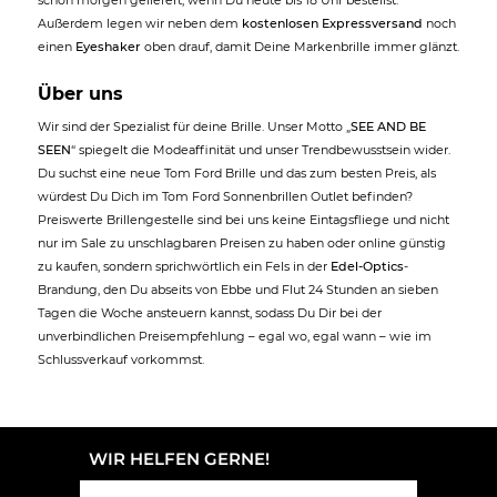
schon morgen geliefert, wenn Du heute bis 18 Uhr bestellst.
Außerdem legen wir neben dem
kostenlosen Expressversand
noch
einen
Eyeshaker
oben drauf, damit Deine Markenbrille immer glänzt.
Über uns
Wir sind der Spezialist für deine Brille. Unser Motto „
SEE AND BE
SEEN
“ spiegelt die Modeaffinität und unser Trendbewusstsein wider.
Du suchst eine neue Tom Ford Brille und das zum besten Preis, als
würdest Du Dich im Tom Ford Sonnenbrillen Outlet befinden?
Preiswerte Brillengestelle sind bei uns keine Eintagsfliege und nicht
nur im Sale zu unschlagbaren Preisen zu haben oder online günstig
zu kaufen, sondern sprichwörtlich ein Fels in der
Edel-Optics
-
Brandung, den Du abseits von Ebbe und Flut 24 Stunden an sieben
Tagen die Woche ansteuern kannst, sodass Du Dir bei der
unverbindlichen Preisempfehlung – egal wo, egal wann – wie im
Schlussverkauf vorkommst.
WIR HELFEN GERNE!