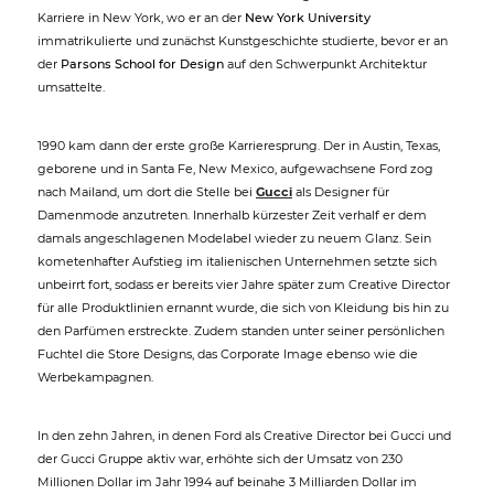
Karriere in New York, wo er an der
New York University
immatrikulierte und zunächst Kunstgeschichte studierte, bevor er an
der
Parsons School for Design
auf den Schwerpunkt Architektur
umsattelte.
1990 kam dann der erste große Karrieresprung. Der in Austin, Texas,
geborene und in Santa Fe, New Mexico, aufgewachsene Ford zog
nach Mailand, um dort die Stelle bei
Gucci
als Designer für
Damenmode anzutreten. Innerhalb kürzester Zeit verhalf er dem
damals angeschlagenen Modelabel wieder zu neuem Glanz. Sein
kometenhafter Aufstieg im italienischen Unternehmen setzte sich
unbeirrt fort, sodass er bereits vier Jahre später zum Creative Director
für alle Produktlinien ernannt wurde, die sich von Kleidung bis hin zu
den Parfümen erstreckte. Zudem standen unter seiner persönlichen
Fuchtel die Store Designs, das Corporate Image ebenso wie die
Werbekampagnen.
In den zehn Jahren, in denen Ford als Creative Director bei Gucci und
der Gucci Gruppe aktiv war, erhöhte sich der Umsatz von 230
Millionen Dollar im Jahr 1994 auf beinahe 3 Milliarden Dollar im