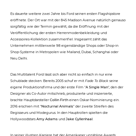
Es dauerte weitere zwei Jahre bis Ford seinen ersten Flagshipstore
eröffnete. Der Ort war mit der 845 Madison Avenue natürlich genauso
sorgfältig wie der Termin gewählt, da die Eröffnung mit der
Veröffentlichung der ersten Herrenmodenbekleidung und
Accessoires-Kollektion zusammenfiel. Insgesamt zählt das
Unternehmen mittlerweile 98 eigenständige Shops oder Shop-in
Shop-Systeme in Metropolen wie Mailand, Dubai, Schanghai oder
Neu Delhi.
Das Multitalent Ford lässt sich aber nicht so einfach in nur eine
Schublade stecken. Bereits 2005 schuf er mit
Fade To Black
seine
eigene Produktionsfirma und der erste Film "
A Single Man
", den der
Designer als Co-Autor mitschrieb, produzierte und inszenierte,
brachte Hauptdarsteller
Collin Firth
einen Oskar-Nominierung ein.
2016 erschien mit "
Nocturnal Animals
" der zweite Streifen des
Regisseurs und Modegurus. In den Hauptrollen spielten die
Hollywoodstars
Amy Adams
und
Jake Gyllenhaal
.
In seiner illustren Karriere hat der Amerikaner unzählige Awards