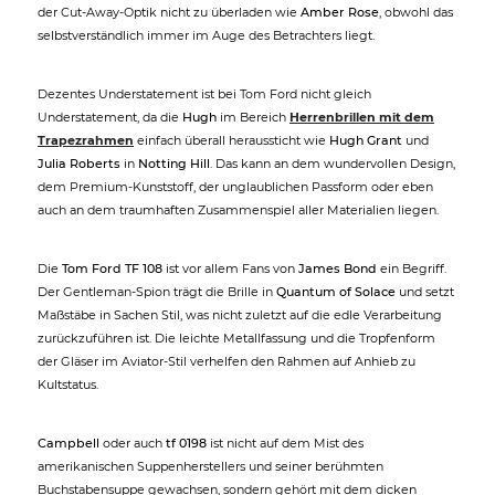
der Cut-Away-Optik nicht zu überladen wie
Amber Rose
, obwohl das
selbstverständlich immer im Auge des Betrachters liegt.
Dezentes Understatement ist bei Tom Ford nicht gleich
Understatement, da die
Hugh
im Bereich
Herrenbrillen mit dem
Trapezrahmen
einfach überall heraussticht wie
Hugh Grant
und
Julia Roberts
in
Notting Hill
. Das kann an dem wundervollen Design,
dem Premium-Kunststoff, der unglaublichen Passform oder eben
auch an dem traumhaften Zusammenspiel aller Materialien liegen.
Die
Tom Ford TF 108
ist vor allem Fans von
James Bond
ein Begriff.
Der Gentleman-Spion trägt die Brille in
Quantum of Solace
und setzt
Maßstäbe in Sachen Stil, was nicht zuletzt auf die edle Verarbeitung
zurückzuführen ist. Die leichte Metallfassung und die Tropfenform
der Gläser im Aviator-Stil verhelfen den Rahmen auf Anhieb zu
Kultstatus.
Campbell
oder auch
tf 0198
ist nicht auf dem Mist des
amerikanischen Suppenherstellers und seiner berühmten
Buchstabensuppe gewachsen, sondern gehört mit dem dicken