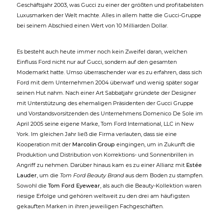
Geschäftsjahr 2003, was Gucci zu einer der größten und profitabelsten
Luxusmarken der Welt machte. Alles in allem hatte die Gucci-Gruppe
bei seinem Abschied einen Wert von 10 Milliarden Dollar.
Es besteht auch heute immer noch kein Zweifel daran, welchen
Einfluss Ford nicht nur auf Gucci, sondern auf den gesamten
Modemarkt hatte. Umso überraschender war es zu erfahren, dass sich
Ford mit dem Unternehmen 2004 überwarf und wenig später sogar
seinen Hut nahm. Nach einer Art Sabbatjahr gründete der Designer
mit Unterstützung des ehemaligen Präsidenten der Gucci Gruppe
und Vorstandsvorsitzenden des Unternehmens Domenico De Sole im
April 2005 seine eigene Marke, Tom Ford International, LLC in New
York. Im gleichen Jahr ließ die Firma verlauten, dass sie eine
Kooperation mit der
Marcolin Group
eingingen, um in Zukunft die
Produktion und Distribution von Korrektions- und Sonnenbrillen in
Angriff zu nehmen. Darüber hinaus kam es zu einer Allianz mit
Estée
Lauder
, um die
Tom Ford Beauty Brand
aus dem Boden zu stampfen.
Sowohl die
Tom Ford Eyewear
, als auch die Beauty-Kollektion waren
riesige Erfolge und gehören weltweit zu den drei am häufigsten
gekauften Marken in ihren jeweiligen Fachgeschäften.