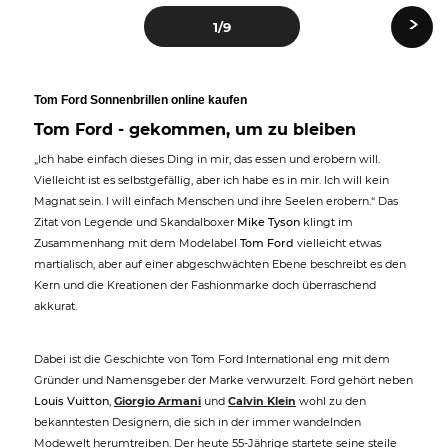
›
1
/9
Tom Ford Sonnenbrillen online kaufen
Tom Ford - gekommen, um zu bleiben
„Ich habe einfach dieses Ding in mir, das essen und erobern will.
Vielleicht ist es selbstgefällig, aber ich habe es in mir. Ich will kein
Magnat sein. I will einfach Menschen und ihre Seelen erobern.“ Das
Zitat von Legende und Skandalboxer
Mike Tyson
klingt im
Zusammenhang mit dem Modelabel
Tom Ford
vielleicht etwas
martialisch, aber auf einer abgeschwächten Ebene beschreibt es den
Kern und die Kreationen der Fashionmarke doch überraschend
akkurat.
Dabei ist die Geschichte von Tom Ford International eng mit dem
Gründer und Namensgeber der Marke verwurzelt. Ford gehört neben
Louis Vuitton
,
Giorgio Armani
und
Calvin Klein
wohl zu den
bekanntesten Designern, die sich in der immer wandelnden
Modewelt herumtreiben. Der heute 55-Jährige startete seine steile