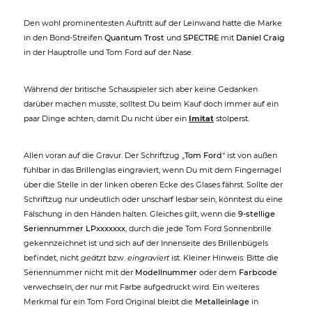
Den wohl prominentesten Auftritt auf der Leinwand hatte die Marke
in den Bond-Streifen
Quantum Trost
und
SPECTRE
mit
Daniel Craig
in der Hauptrolle und Tom Ford auf der Nase.
Während der britische Schauspieler sich aber keine Gedanken
darüber machen musste, solltest Du beim Kauf doch immer auf ein
paar Dinge achten, damit Du nicht über ein
Imitat
stolperst.
Allen voran auf die Gravur. Der Schriftzug „
Tom Ford
“ ist von außen
fühlbar in das Brillenglas eingraviert, wenn Du mit dem Fingernagel
über die Stelle in der linken oberen Ecke des Glases fährst. Sollte der
Schriftzug nur undeutlich oder unscharf lesbar sein, könntest du eine
Fälschung in den Händen halten. Gleiches gilt, wenn die
9-stellige
Seriennummer LPxxxxxxx
, durch die jede Tom Ford Sonnenbrille
gekennzeichnet ist und sich auf der Innenseite des Brillenbügels
befindet, nicht
geätzt
bzw.
eingraviert
ist. Kleiner Hinweis: Bitte die
Seriennummer nicht mit der
Modellnummer
oder dem
Farbcode
verwechseln, der nur mit Farbe aufgedruckt wird. Ein weiteres
Merkmal für ein Tom Ford Original bleibt die
Metalleinlage
in