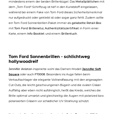
mindestens einem der beiden Brillenbügel. Das
Metallplättchen
mit
dem „Tom Ford“-Schriftzug ist tief in den Kunststoff eingelassen,
während bei einem Fake von Tom Ford dieses
Sicherheitsmerkmal
nur aufgedruckt oder geklebt ist oder sogar ganz fehlt. Zudem sollte
ein Tom Ford Sonnenbrillen-Paket immer als
gelabelte Retail-Box
mit
Tom Ford Brillenetui
,
Authentizitätszertifikat
in Form einer
Karte, einem
Info Booklet
und einem
Brillentuch
.
Tom Ford Sonnenbrillen - schlichtweg
hollywoodreif
Jennifer Aniston
inspirierte wohl das Damen-Modell
Jennifer Soft
Square
oder auch
FT0008
. Besonders ins Auge fallen beim
Verkaufsschlager die elegante Vollrandfassung mit den angesagten
Cut-Outs, die leicht geschwungenen Bügeln und die ovalen Gläser.
Auffällig aber eben nicht aufdringlich, heißt das Kredo, welches die
Brille optimal umsetzt und gleichzeitig die Augen mit polarized bzw.
polarisierten Gläsern vor schädlicher UV-Strahlung schützt.