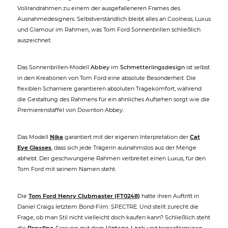
Vollrandrahmen zu einem der ausgefalleneren Frames des
Ausnahmedesigners. Selbstverständlich bleibt alles an Coolness, Luxus
und Glamour im Rahmen, was Tom Ford Sonnenbrillen schließlich
auszeichnet.
Das Sonnenbrillen-Modell
Abbey
im
Schmetterlingsdesign
ist selbst
in den Kreationen von Tom Ford eine absolute Besonderheit. Die
flexiblen Scharniere garantieren absoluten Tragekomfort, während
die Gestaltung des Rahmens für ein ähnliches Aufsehen sorgt wie die
Premierenstaffel von Downton Abbey.
Das Modell
Nika
garantiert mit der eigenen Interpretation der
Cat
Eye Glasses
, dass sich jede Trägerin ausnahmslos aus der Menge
abhebt. Der geschwungene Rahmen verbreitet einen Luxus, für den
Tom Ford mit seinem Namen steht.
Die
Tom Ford Henry Clubmaster (FT0248)
hatte ihren Auftritt in
Daniel Craigs letztem Bond-Film: SPECTRE. Und stellt zurecht die
Frage, ob man Stil nicht vielleicht doch kaufen kann? Schließlich steht