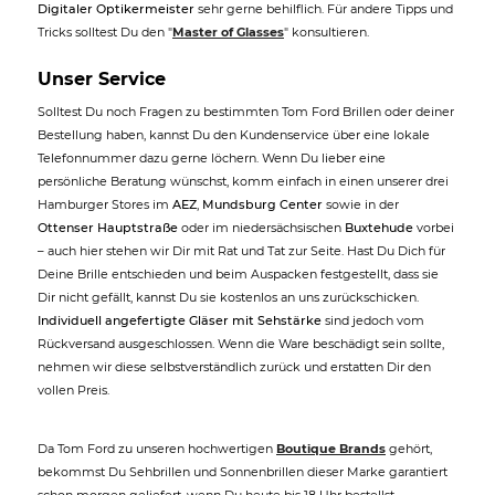
Digitaler Optikermeister
sehr gerne behilflich. Für andere Tipps und
Tricks solltest Du den "
Master of Glasses
" konsultieren.
Unser Service
Solltest Du noch Fragen zu bestimmten Tom Ford Brillen oder deiner
Bestellung haben, kannst Du den Kundenservice über eine lokale
Telefonnummer dazu gerne löchern. Wenn Du lieber eine
persönliche Beratung wünschst, komm einfach in einen unserer drei
Hamburger Stores im
AEZ
,
Mundsburg Center
sowie in der
Ottenser Hauptstraße
oder im niedersächsischen
Buxtehude
vorbei
– auch hier stehen wir Dir mit Rat und Tat zur Seite. Hast Du Dich für
Deine Brille entschieden und beim Auspacken festgestellt, dass sie
Dir nicht gefällt, kannst Du sie kostenlos an uns zurückschicken.
Individuell angefertigte Gläser mit Sehstärke
sind jedoch vom
Rückversand ausgeschlossen. Wenn die Ware beschädigt sein sollte,
nehmen wir diese selbstverständlich zurück und erstatten Dir den
vollen Preis.
Da Tom Ford zu unseren hochwertigen
Boutique Brands
gehört,
bekommst Du Sehbrillen und Sonnenbrillen dieser Marke garantiert