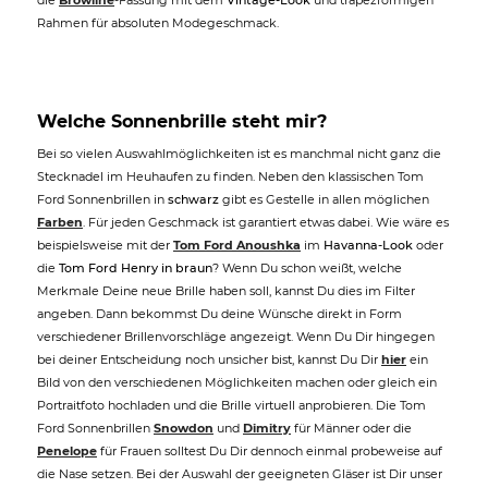
die
Browline
-Fassung mit dem
Vintage-Look
und trapezförmigen
Rahmen für absoluten Modegeschmack.
Welche Sonnenbrille steht mir?
Bei so vielen Auswahlmöglichkeiten ist es manchmal nicht ganz die
Stecknadel im Heuhaufen zu finden. Neben den klassischen Tom
Ford Sonnenbrillen in
schwarz
gibt es Gestelle in allen möglichen
Farben
. Für jeden Geschmack ist garantiert etwas dabei. Wie wäre es
beispielsweise mit der
Tom Ford Anoushka
im
Havanna-Look
oder
die
Tom Ford Henry in braun
? Wenn Du schon weißt, welche
Merkmale Deine neue Brille haben soll, kannst Du dies im Filter
angeben. Dann bekommst Du deine Wünsche direkt in Form
verschiedener Brillenvorschläge angezeigt. Wenn Du Dir hingegen
bei deiner Entscheidung noch unsicher bist, kannst Du Dir
hier
ein
Bild von den verschiedenen Möglichkeiten machen oder gleich ein
Portraitfoto hochladen und die Brille virtuell anprobieren. Die Tom
Ford Sonnenbrillen
Snowdon
und
Dimitry
für Männer oder die
Penelope
für Frauen solltest Du Dir dennoch einmal probeweise auf
die Nase setzen. Bei der Auswahl der geeigneten Gläser ist Dir unser