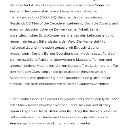
darunter fünf Auszeichnungen des prestigeträchtigen
Council of
Fashion Designers of America
, Designer des Jahres für
Herrenbekleidung (2008), GQ Designer des Jahres oder auch
Russlands GQ Man of the Decade eingeheimst. Doch die Awards sind
eben nur das schmückende Beiwerk seiner Arbeit. Seine
unvergleichlichen Schöpfungen gehören zu den beliebtesten und
renommiertesten Brillendesigns der Welt. Die Marke steht für
Individualität und Innovation gepaart mit Exklusivität und
modernstem Design. Bei der Gestaltung der Modelle setzt Ford auf
warme natürliche Farbtöne, überwiegend klassische Formen und
unterschiedliche Materialien, die von Kunststoff bis Leder reichen. Für
den richtigen Glanz sorgen die goldfarbenen Einsätze an den
Scharnieren, was gleichzeitig einen luxuriösen und glamourösen
Eindruck mit dem entsprechenden Spritzer Coolness verspricht.
Einer Coolness, der sich weder Hollywood-Stars noch Society-Wunder
oder Musikikonen erwehren können. Janet Jackson und
Britney
Spears
tragen sie,
Paris Hilton
oder
Kourtney Kardashian
lieben sie
fast so sehr wie ihre Hunde und bei
Eva Longoria
oder
Jennifer
Aniston
gehören sie eigentlich schon zum Inventar.