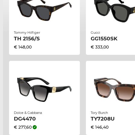
Tommy Hilfiger
Gucci
TH 2156/S
GG1550SK
€ 148,00
€ 333,00
Dolce & Gabbana
Tory Burch
DG4470
TY7208U
€ 277,60
€ 146,40