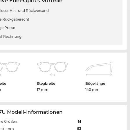
ive Edel-Optics Vorteile
loser Hin- und Rückversand
e Rückgaberecht
ge Preise
uf Rechnung
eite
Stegbreite
Bügellänge
m
17 mm
140 mm
67U Modell-Informationen
re Größen
M
te in mm
53