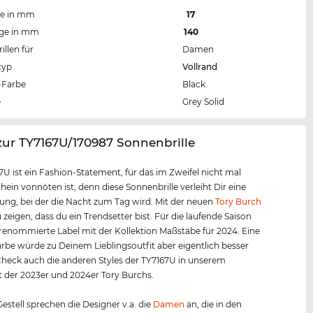
te in mm
17
nge in mm
140
llen für
Damen
typ
Vollrand
Farbe
Black
e
Grey Solid
zur TY7167U/170987 Sonnenbrille
7U ist ein Fashion-Statement, für das im Zweifel nicht mal
ein vonnöten ist, denn diese Sonnenbrille verleiht Dir eine
ung, bei der die Nacht zum Tag wird. Mit der neuen
Tory Burch
 zeigen, dass du ein Trendsetter bist. Für die laufende Saison
 renommierte Label mit der Kollektion Maßstäbe für 2024. Eine
rbe würde zu Deinem Lieblingsoutfit aber eigentlich besser
heck auch die anderen Styles der TY7167U in unserem
 der 2023er und 2024er Tory Burchs.
estell sprechen die Designer v.a. die
Damen
an, die in den