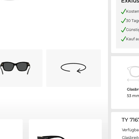
Exklus
Kosten
30 Tag
Günsti
Kauf a
Glasbr
53 m
TY 71
Verfügba
Glasbrei