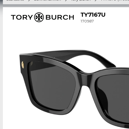
TY7167U
170987