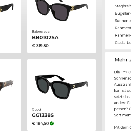
Stegbrei
Bügellä
Sonnenbri
Rahmen
Balenciaga
Rahmen-
BB0102SA
Glasfarb
€ 319,50
‌Mehr 
Die TY716
Sonnensch
Ausstrahl
kannst du
setzt das
andere Fa
passen? C
Gucci
GG1338S
Sortiment
€ 184,50
Mit dem G