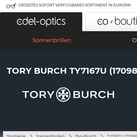
GRÖSSTES SOFORT VERFÜGBARES SORTIMENT IN EUROPA!
Sonnenbrillen
O
TORY BURCH TY7167U (17098
Startseite
Sonnenbrillen
Tory Burch
TY7167U (17098