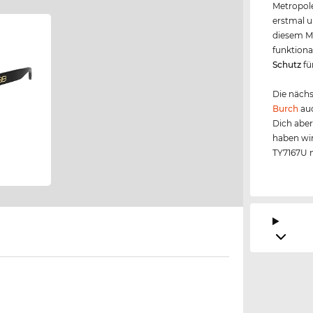
Metropole
erstmal u
diesem Mo
funktional
Schutz
fü
Die nächs
Burch
auc
Dich aber
haben wir
TY7167U n