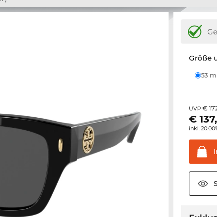
Ge
Größe u
53 
€ 17
UVP
€
137
inkl. 20.0