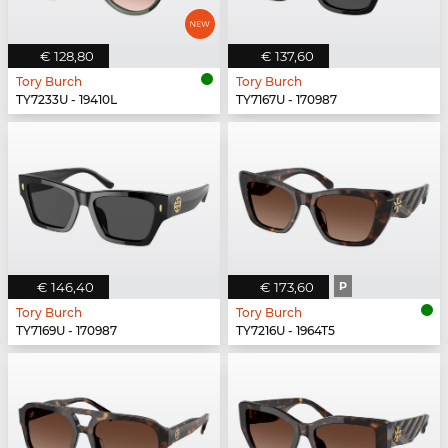
€ 128,80
€ 137,60
Tory Burch
Tory Burch
TY7233U - 19410L
TY7167U - 170987
€ 146,40
€ 173,60
P
Tory Burch
Tory Burch
TY7169U - 170987
TY7216U - 1964T5