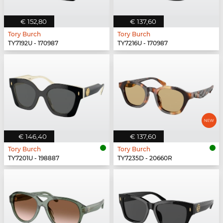
€ 152,80
€ 137,60
Tory Burch
Tory Burch
TY7192U - 170987
TY7216U - 170987
€ 146,40
€ 137,60
Tory Burch
Tory Burch
TY7201U - 198887
TY7235D - 20660R