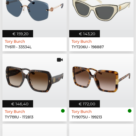
€ 159,20
€ 143,20
Tory Burch
Tory Burch
TY6111 - 33534L
TY7206U - 198887
€ 146,40
€ 172,00
Tory Burch
Tory Burch
TY7191U - 172813
TY9075U - 199213