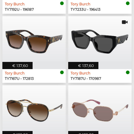
Tory Burch
Tory Burch
TY7192U - 196187
TY7233U - 196413
€ 137,60
€ 137,60
Tory Burch
Tory Burch
TY7167U - 172813
TY7187U - 170987