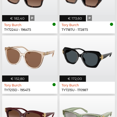
€ 182,40
P
€ 173,60
P
Tory Burch
Tory Burch
TY7224U - 1964T5
TY7187U - 1728T5
€ 152,80
€ 172,00
Tory Burch
Tory Burch
TY7213D - 195473
TY7215U - 170987