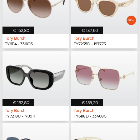
€ 152,80
€ 137,60
Tory Burch
Tory Burch
TY6114 - 336013
TY7235D - 197773
€ 152,80
€ 159,20
Tory Burch
Tory Burch
TY7218U - 170911
TY6118D - 33468G