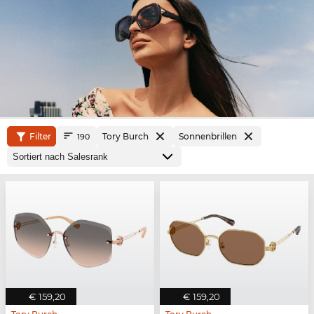
Filter
Tory Burch
Sonnenbrillen
190
€ 159,20
€ 159,20