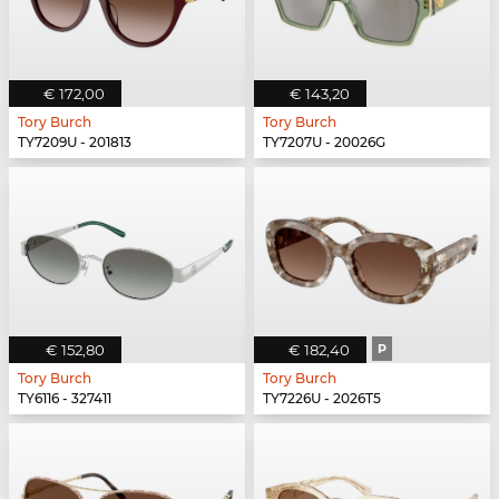
€ 172,00
€ 143,20
Tory Burch
Tory Burch
TY7209U - 201813
TY7207U - 20026G
€ 152,80
€ 182,40
P
Tory Burch
Tory Burch
TY6116 - 327411
TY7226U - 2026T5