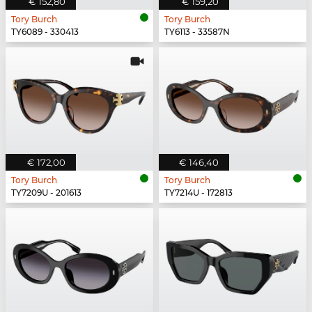
€ 152,80
€ 159,20
Tory Burch
Tory Burch
TY6089 - 330413
TY6113 - 33587N
€ 172,00
€ 146,40
Tory Burch
Tory Burch
TY7209U - 201613
TY7214U - 172813