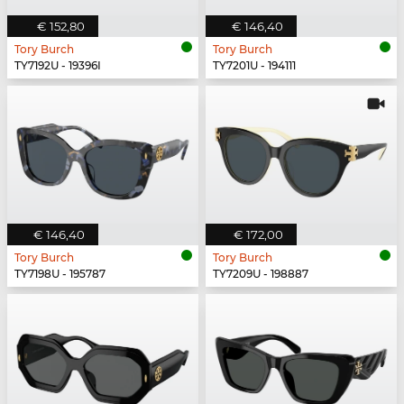
€ 152,80
€ 146,40
Tory Burch
Tory Burch
TY7192U - 19396I
TY7201U - 194111
€ 146,40
€ 172,00
Tory Burch
Tory Burch
TY7198U - 195787
TY7209U - 198887