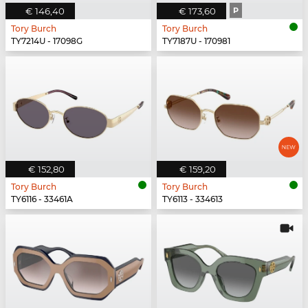
€ 146,40
€ 173,60
P
Tory Burch
Tory Burch
TY7214U - 17098G
TY7187U - 170981
€ 152,80
€ 159,20
Tory Burch
Tory Burch
TY6116 - 33461A
TY6113 - 334613