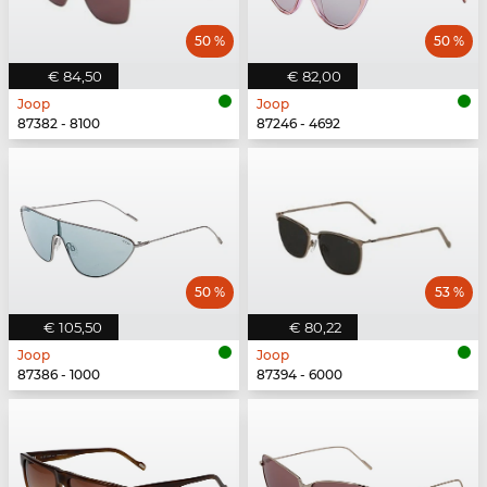
50 %
50 %
€ 84,50
€ 82,00
Joop
Joop
87382 - 8100
87246 - 4692
50 %
53 %
€ 105,50
€ 80,22
Joop
Joop
87386 - 1000
87394 - 6000