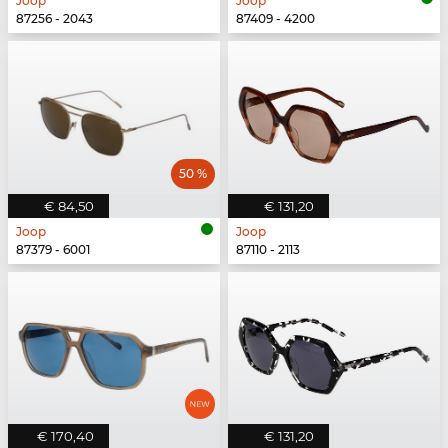
Joop
Joop
87256 - 2043
87409 - 4200
50 %
€ 84,50
€ 131,20
Joop
Joop
87379 - 6001
87110 - 2113
€ 170,40
€ 131,20