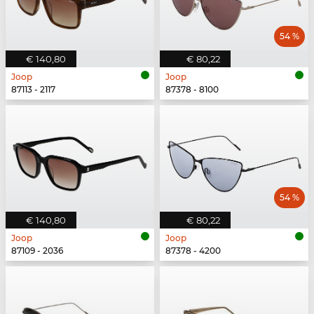
54 %
€ 140,80
€ 80,22
Joop
Joop
87113 - 2117
87378 - 8100
54 %
€ 140,80
€ 80,22
Joop
Joop
87109 - 2036
87378 - 4200