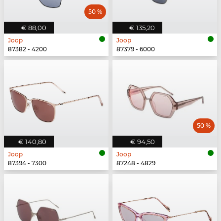
50 %
€ 88,00
€ 135,20
Joop
Joop
87382 - 4200
87379 - 6000
50 %
€ 140,80
€ 94,50
Joop
Joop
87394 - 7300
87248 - 4829