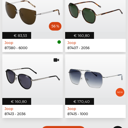
56 %
€ 83,53
€ 160,80
Joop
Joop
87380 - 6000
87407 - 2056
€ 160,80
€ 170,40
Joop
Joop
87413 - 2036
87415 - 1000