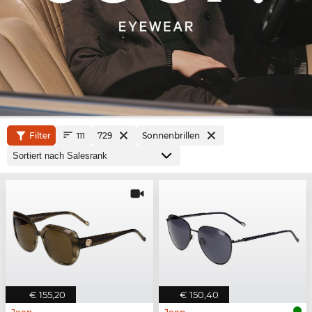
Filter
729
Sonnenbrillen
111
€ 155,20
€ 150,40