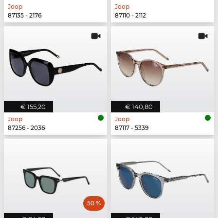
Joop
Joop
87135 - 2176
87110 - 2112
€ 155,20
€ 140,80
Joop
Joop
87256 - 2036
87117 - 5339
50 %