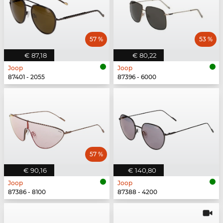
57 %
53 %
€ 87,18
€ 80,22
Joop
Joop
87401 - 2055
87396 - 6000
57 %
€ 90,16
€ 140,80
Joop
Joop
87386 - 8100
87388 - 4200