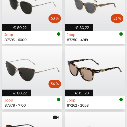
53 %
53 %
€ 80,22
€ 80,22
Joop
Joop
87393 - 6000
87250 - 4919
54 %
€ 80,22
€ 151,20
Joop
Joop
87378 - 7100
87262 - 2058