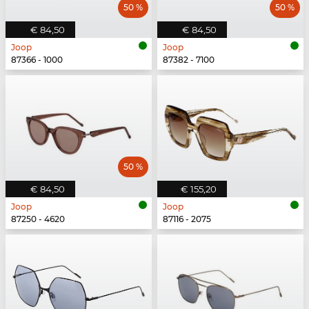
50 %
50 %
€ 84,50
€ 84,50
Joop
Joop
87366 - 1000
87382 - 7100
50 %
€ 84,50
€ 155,20
Joop
Joop
87250 - 4620
87116 - 2075