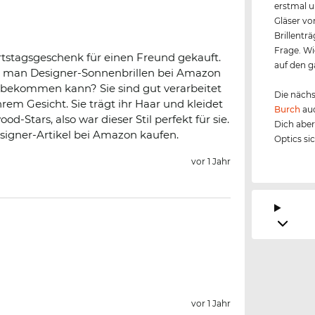
erstmal u
Gläser v
Brillentr
Frage. Wi
rtstagsgeschenk für einen Freund gekauft.
auf den g
s man Designer-Sonnenbrillen bei Amazon
s bekommen kann? Sie sind gut verarbeitet
Die nächs
rem Gesicht. Sie trägt ihr Haar und kleidet
Burch
auc
od-Stars, also war dieser Stil perfekt für sie.
Dich aber
signer-Artikel bei Amazon kaufen.
Optics si
vor 1 Jahr
vor 1 Jahr