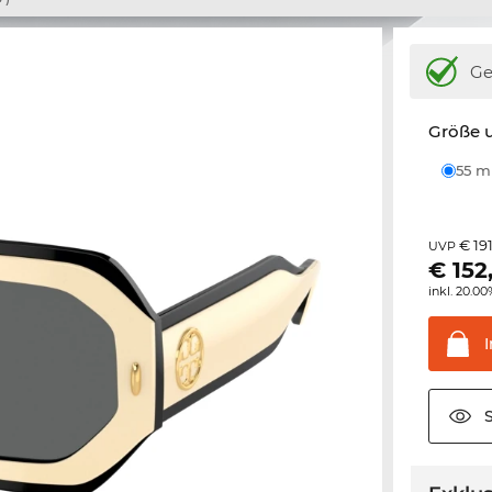
Ge
Größe u
55 
€ 19
UVP
€
152
inkl. 20.0