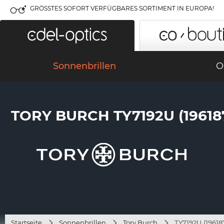
GRÖSSTES SOFORT VERFÜGBARES SORTIMENT IN EUROPA!
Sonnenbrillen
O
TORY BURCH TY7192U (19618
Startseite
Sonnenbrillen
Tory Burch
TY7192U (19618