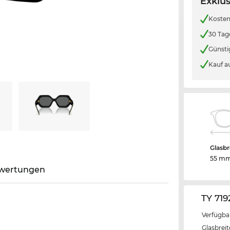
Exklus
Kosten
30 Tag
Günsti
Kauf a
Glasbr
55 m
wertungen
TY 71
Verfügba
Glasbrei