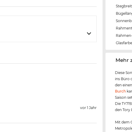
Stegbrei
Bügellä
Sonnenbri
Rahmen
Rahmen-
Glasfarb
‌Mehr 
Diese Son
ins Büro o
den einen
Burch
kan
Saison se
Die TY719
vor 1 Jahr
den Tory 
Mit dem G
Metropole