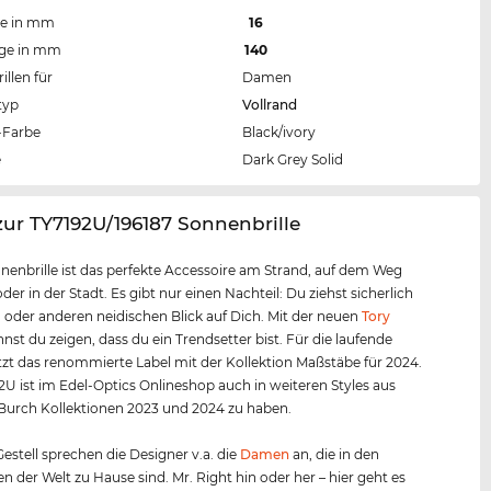
te in mm
16
nge in mm
140
llen für
Damen
typ
Vollrand
Farbe
Black/ivory
e
Dark Grey Solid
zur TY7192U/196187 Sonnenbrille
nenbrille ist das perfekte Accessoire am Strand, auf dem Weg
der in der Stadt. Es gibt nur einen Nachteil: Du ziehst sicherlich
 oder anderen neidischen Blick auf Dich. Mit der neuen
Tory
nst du zeigen, dass du ein Trendsetter bist. Für die laufende
tzt das renommierte Label mit der Kollektion Maßstäbe für 2024.
2U ist im Edel-Optics Onlineshop auch in weiteren Styles aus
Burch Kollektionen 2023 und 2024 zu haben.
estell sprechen die Designer v.a. die
Damen
an, die in den
n der Welt zu Hause sind. Mr. Right hin oder her – hier geht es