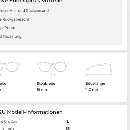
ive Edel-Optics Vorteile
loser Hin- und Rückversand
e Rückgaberecht
ge Preise
uf Rechnung
eite
Stegbreite
Bügellänge
m
16 mm
140 mm
92U Modell-Informationen
re Größen
L
te in mm
55