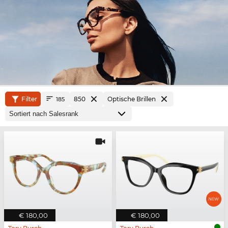
Filter
850
Optische Brillen
185
€ 180,00
€ 180,00