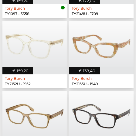
€ 159,20
€ 172,00
Tory Burch
Tory Burch
TY1097 - 3358
TY2149U - 1709
€ 159,20
€ 138,40
Tory Burch
Tory Burch
TY2152U - 1952
TY2155U - 1949