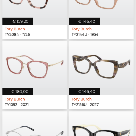
€ 159,20
€ 146,40
Tory Burch
Tory Burch
TY2084 - 1726
TY2144U - 1954
€ 180,00
€ 146,40
Tory Burch
Tory Burch
TY1092 - 2021
TY2156U - 2027