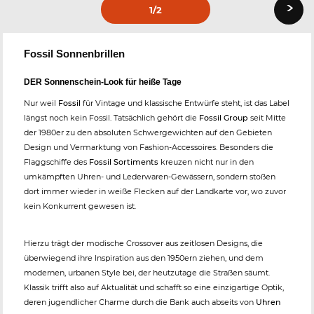
›
1
/2
Fossil Sonnenbrillen
DER Sonnenschein-Look für heiße Tage
Nur weil
Fossil
für Vintage und klassische Entwürfe steht, ist das Label
längst noch kein Fossil. Tatsächlich gehört die
Fossil Group
seit Mitte
der 1980er zu den absoluten Schwergewichten auf den Gebieten
Design und Vermarktung von Fashion-Accessoires. Besonders die
Flaggschiffe des
Fossil Sortiments
kreuzen nicht nur in den
umkämpften Uhren- und Lederwaren-Gewässern, sondern stoßen
dort immer wieder in weiße Flecken auf der Landkarte vor, wo zuvor
kein Konkurrent gewesen ist.
Hierzu trägt der modische Crossover aus zeitlosen Designs, die
überwiegend ihre Inspiration aus den 1950ern ziehen, und dem
modernen, urbanen Style bei, der heutzutage die Straßen säumt.
Klassik trifft also auf Aktualität und schafft so eine einzigartige Optik,
deren jugendlicher Charme durch die Bank auch abseits von
Uhren