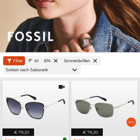
Filter
674
Sonnenbrillen
93
€ 79,20
€ 79,20