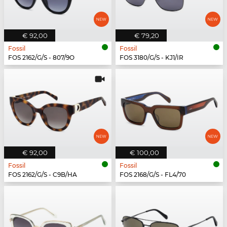
€ 92,00
€ 79,20
Fossil
Fossil
FOS 2162/G/S - 807/9O
FOS 3180/G/S - KJ1/IR
€ 92,00
€ 100,00
Fossil
Fossil
FOS 2162/G/S - C9B/HA
FOS 2168/G/S - FL4/70