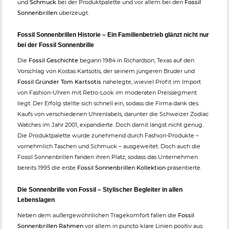
und
Schmuck
bei der Produktpalette und vor allem bei den
Fossil
Sonnenbrillen
überzeugt.
Fossil Sonnenbrillen Historie – Ein Familienbetrieb glänzt nicht nur
bei der Fossil Sonnenbrille
Die
Fossil Geschichte
begann 1984 in Richardson, Texas auf den
Vorschlag von Kostas Kartsotis, der seinem jüngeren Bruder und
Fossil Gründer Tom Kartsotis
nahelegte, wieviel Profit im Import
von Fashion-Uhren mit Retro-Look im moderaten Preissegment
liegt. Der Erfolg stellte sich schnell ein, sodass die Firma dank des
Kaufs von verschiedenen Uhrenlabels, darunter die Schweizer Zodiac
Watches im Jahr 2001, expandierte. Doch damit längst nicht genug.
Die Produktpalette wurde zunehmend durch Fashion-Produkte –
vornehmlich Taschen und Schmuck – ausgeweitet. Doch auch die
Fossil Sonnenbrillen fanden ihren Platz, sodass das Unternehmen
bereits 1995 die erste
Fossil Sonnenbrillen Kollektion
präsentierte.
Die Sonnenbrille von Fossil – Stylischer Begleiter in allen
Lebenslagen
Neben dem außergewöhnlichen Tragekomfort fallen die
Fossil
Sonnenbrillen Rahmen
vor allem in puncto klare Linien positiv aus