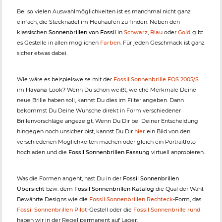
Bei so vielen Auswahlmöglichkeiten ist es manchmal nicht ganz
einfach, die Stecknadel im Heuhaufen zu finden. Neben den
klassischen
Sonnenbrillen von Fossil
in
Schwarz
,
Blau
oder
Gold
gibt
es Gestelle in allen möglichen
Farben
. Für jeden Geschmack ist ganz
sicher etwas dabei.
Wie wäre es beispielsweise mit der
Fossil Sonnenbrille FOS 2005/S
im
Havana
-Look? Wenn Du schon weißt, welche Merkmale Deine
neue Brille haben soll, kannst Du dies im Filter angeben. Dann
bekommst Du Deine Wünsche direkt in Form verschiedener
Brillenvorschläge angezeigt. Wenn Du Dir bei Deiner Entscheidung
hingegen noch unsicher bist, kannst Du Dir
hier
ein Bild von den
verschiedenen Möglichkeiten machen oder gleich ein Portraitfoto
hochladen und die
Fossil Sonnenbrillen Fassung
virtuell anprobieren.
Was die Formen angeht, hast Du in der
Fossil Sonnenbrillen
Übersicht
bzw. dem
Fossil Sonnenbrillen Katalog
die Qual der Wahl.
Bewährte Designs wie die
Fossil Sonnenbrillen Rechteck
-Form, das
Fossil Sonnenbrillen Pilot
-Gestell oder die
Fossil Sonnenbrille rund
haben wir in der Regel permanent auf Lager.