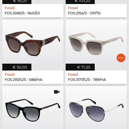
€ 95,20
€ 103,20
Fossil
Fossil
FOS 3060/S - 94X/E5
FOS 2154/S - 1JP/70
€ 92,00
€ 71,20
Fossil
Fossil
FOS 2151/G/S - 086/HA
FOS 3177/G/S - 789/HA