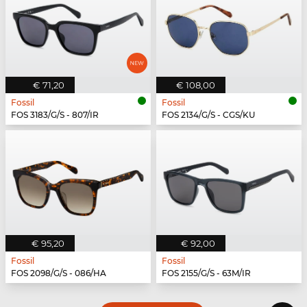
€ 71,20
€ 108,00
Fossil
Fossil
FOS 3183/G/S - 807/IR
FOS 2134/G/S - CGS/KU
€ 95,20
€ 92,00
Fossil
Fossil
FOS 2098/G/S - 086/HA
FOS 2155/G/S - 63M/IR