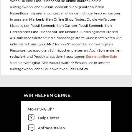
Wenn Du eine
Fossil Sonnenbrille online kaufen
und die
außergewöhnlichen
Fossil Sonnenbrillen Qualität
auf den
Nasenflügeln spüren möchtest, sind wir der richtige Ansprechpartner.
In unserem
Markenbrillen Online Shop
findest Du die vielfältigen
Modelle der
Fossil Sonnenbrillen Damen
,
Fossil Sonnenbrillen
Herren
oder
Fossil Sonnenbrillen unisex
zu unschlagbaren Preisen.
Als Brillenspezialisten für die modebegeisterte Kundschaft bieten wir,
unter dem Claim „
SEE AND BE SEEN
“, sogar die hochwertigsten
Fassungen zu absoluten Schnäppchenpreisen an. Auch
Sonnenbrillen
reduziert
und Produkte aus dem hauseigenen
Sonnenbrillen Sale
sind hier verfügbar. Also worauf warten? Besuch uns in unserer
außergewöhnlichen Brillenwelt von
Edel-Optics
.
WIR HELFEN GERNE!
Mo-Fr 9-18 Uhr
Help Center
Anfrage stellen