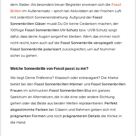
dem Raster. Als besonders treuer Begleiter erweisen sich die
Fossil
Brillen
im Außeneinsatz – sprich bei Aktivitäten an der frischen Luft
mit ordentlich Sonneneinstrahlung. Aufgrund der
Fossil
Sonnenbrillen Gläser
musst Du Dir keine Gedanken machen, der
100%ige
Fossil Sonnenbrillen UV-Schutz
bzw. UVB-Schutz sorgt
dafür, dass deine Augen sorgenfrei bleiben. Wem das immer noch
nicht reicht, kann auch auf die
Fossil Sonnenbrille verspiegelt
oder
Fossil Sonnenbrille polarisiert
zurückgreifen, um auf Nummer
sicher zu gehen.
Welche Sonnenbrille von Fossil passt zu mir?
Wo liegt Deine Präferenz? Klassisch oder extravagant? Die Marke
bietet bei den
Fossil Sonnenbrillen Männer
und
Fossil Sonnenbrillen
Frauen
im schmucken
Fossil Sonnenbrillen Etui
ein ganzes
Spektrum an Alternativen, die in die eine oder andere Richtung
gehen oder das Beste aus beiden Welten repräsentieren.
Perfekt
abgestimmte Farben
bei Gläsern und Rahmen geben sich mit
prägnanten Formen
und noch
prägnanteren Details
die Klinke in
die Hand.