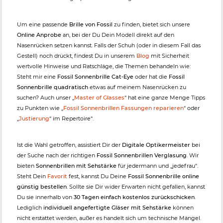
Um eine passende
Brille von Fossil
zu finden, bietet sich unsere
Online Anprobe
an, bei der Du Dein Modell direkt auf den
Nasenrücken setzen kannst. Falls der Schuh (oder in diesem Fall das
Gestell) noch drückt, findest Du in unserem
Blog
mit Sicherheit
wertvolle Hinweise und Ratschläge, die Themen behandeln wie:
Steht mir eine
Fossil Sonnenbrille Cat-Eye
oder hat die
Fossil
Sonnenbrille quadratisch
etwas auf meinem Nasenrücken zu
suchen? Auch unser „
Master of Glasses
“ hat eine ganze Menge Tipps
zu Punkten wie „
Fossil Sonnenbrillen Fassungen reparieren
“ oder
„
Justierung
“ im Repertoire“.
Ist die Wahl getroffen, assistiert Dir der
Digitale Optikermeister
bei
der Suche nach der richtigen
Fossil Sonnenbrillen Verglasung
. Wir
bieten
Sonnenbrillen mit Sehstärke
für jedermann und „jedefrau“.
Steht Dein
Favorit
fest, kannst Du Deine
Fossil Sonnenbrille online
günstig bestellen
. Sollte sie Dir wider Erwarten nicht gefallen, kannst
Du sie innerhalb von
30 Tagen einfach kostenlos zurückschicken
.
Lediglich
individuell angefertigte Gläser mit Sehstärke
können
nicht erstattet werden, außer es handelt sich um technische Mängel.