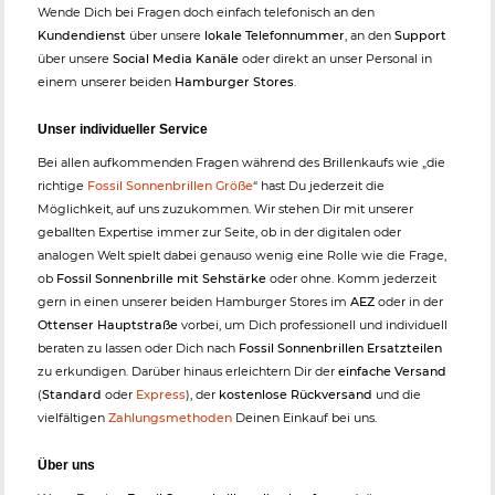
Wende Dich bei Fragen doch einfach telefonisch an den
Kundendienst
über unsere
lokale Telefonnummer
, an den
Support
über unsere
Social Media Kanäle
oder direkt an unser Personal in
einem unserer beiden
Hamburger Stores
.
Unser individueller Service
Bei allen aufkommenden Fragen während des Brillenkaufs wie „die
richtige
Fossil Sonnenbrillen Größe
“ hast Du jederzeit die
Möglichkeit, auf uns zuzukommen. Wir stehen Dir mit unserer
geballten Expertise immer zur Seite, ob in der digitalen oder
analogen Welt spielt dabei genauso wenig eine Rolle wie die Frage,
ob
Fossil Sonnenbrille mit Sehstärke
oder ohne. Komm jederzeit
gern in einen unserer beiden Hamburger Stores im
AEZ
oder in der
Ottenser Hauptstraße
vorbei, um Dich professionell und individuell
beraten zu lassen oder Dich nach
Fossil Sonnenbrillen Ersatzteilen
zu erkundigen. Darüber hinaus erleichtern Dir der
einfache Versand
(
Standard
oder
Express
), der
kostenlose Rückversand
und die
vielfältigen
Zahlungsmethoden
Deinen Einkauf bei uns.
Über uns