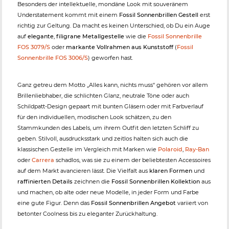
Besonders der intellektuelle, mondäne Look mit souveränem
Understatement kommt mit einem
Fossil Sonnenbrillen Gestell
erst
richtig zur Geltung. Da macht es keinen Unterschied, ob Du ein Auge
auf
elegante
,
filigrane Metallgestelle
wie die
Fossil Sonnenbrille
FOS 3079/S
oder
markante Vollrahmen aus Kunststoff
(
Fossil
Sonnenbrille FOS 3006/S
) geworfen hast.
Ganz getreu dem Motto „Alles kann, nichts muss“ gehören vor allem
Brillenliebhaber, die schlichten Glanz, neutrale Töne oder auch
Schildpatt-Design gepaart mit bunten Gläsern oder mit Farbverlauf
für den individuellen, modischen Look schätzen, zu den
Stammkunden des Labels, um ihrem Outfit den letzten Schliff zu
geben. Stilvoll, ausdrucksstark und zeitlos halten sich auch die
klassischen Gestelle im Vergleich mit Marken wie
Polaroid
,
Ray-Ban
oder
Carrera
schadlos, was sie zu einem der beliebtesten Accessoires
auf dem Markt avancieren lässt. Die Vielfalt aus
klaren Formen
und
raffinierten Details
zeichnen die
Fossil Sonnenbrillen Kollektion
aus
und machen, ob alte oder neue Modelle, in jeder Form und Farbe
eine gute Figur. Denn das
Fossil Sonnenbrillen Angebot
variiert von
betonter Coolness bis zu eleganter Zurückhaltung.