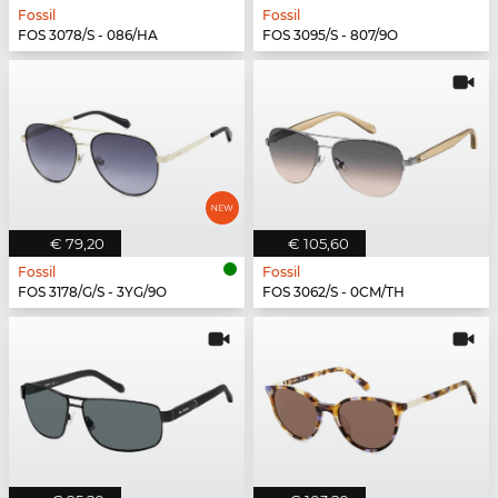
Fossil
Fossil
FOS 3078/S - 086/HA
FOS 3095/S - 807/9O
€ 79,20
€ 105,60
Fossil
Fossil
FOS 3178/G/S - 3YG/9O
FOS 3062/S - 0CM/TH