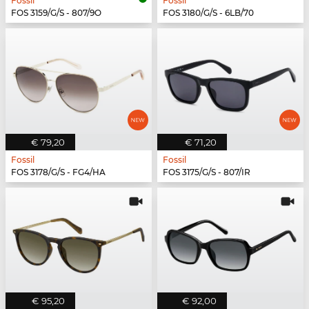
Fossil
Fossil
FOS 3159/G/S - 807/9O
FOS 3180/G/S - 6LB/70
€ 79,20
€ 71,20
Fossil
Fossil
FOS 3178/G/S - FG4/HA
FOS 3175/G/S - 807/IR
€ 95,20
€ 92,00