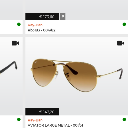
€ 173,60
P
Ray-Ban
Rb3183 - 004/82
€ 143,20
Ray-Ban
AVIATOR LARGE METAL - 001/51