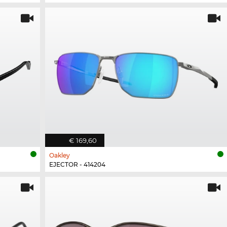
€ 169,60
Oakley
EJECTOR - 414204