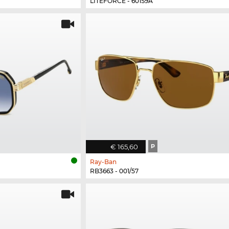
LITEFORCE - 601S9A
€ 165,60
P
Ray-Ban
RB3663 - 001/57