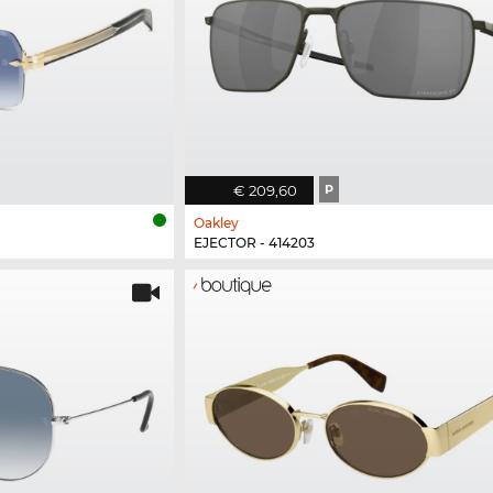
€ 209,60
P
Oakley
EJECTOR - 414203