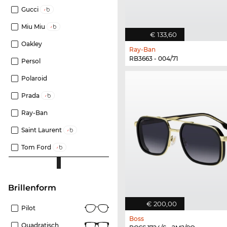
Gucci
Miu Miu
€ 133,60
Oakley
Ray-Ban
RB3663 - 004/71
Persol
Polaroid
Prada
Ray-Ban
Saint Laurent
Tom Ford
Brillenform
€ 200,00
Pilot
Boss
Quadratisch