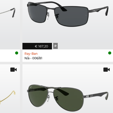
€ 167,20
P
Ray-Ban
N/a - 006/81