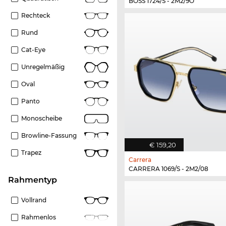
BOSS 1724/S - 2M2/9O
Rechteck
Rund
Cat-Eye
Unregelmäßig
Oval
Panto
Monoscheibe
Browline-Fassung
€ 159,20
Trapez
Carrera
CARRERA 1069/S - 2M2/08
Rahmentyp
Vollrand
Rahmenlos