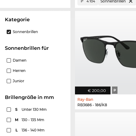
Sonnenbrillen
4 104
Kategorie
Sonnenbrillen
Sonnenbrillen für
Damen
Herren
Junior
€ 200,00
P
Brillengröße in mm
Ray-Ban
RB3686 - 186/K8
S
Unter 130 Mm
M
130 - 135 Mm
L
136 - 140 Mm