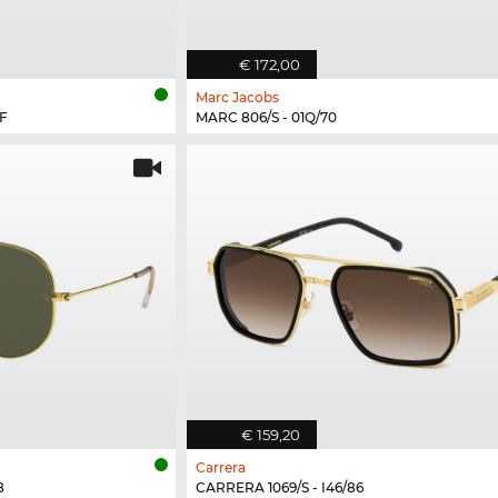
€ 172,00
Marc Jacobs
F
MARC 806/S - 01Q/70
€ 159,20
Carrera
8
CARRERA 1069/S - I46/86