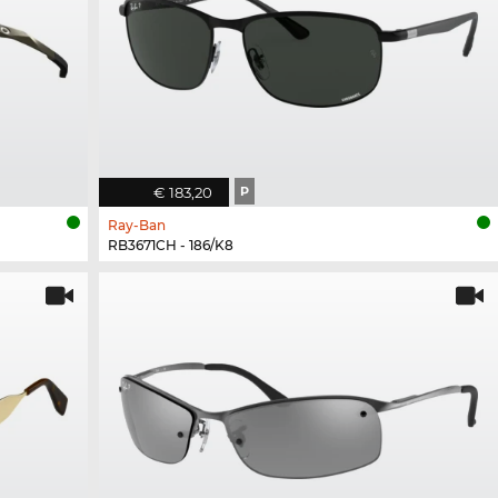
€ 183,20
P
Ray-Ban
RB3671CH - 186/K8