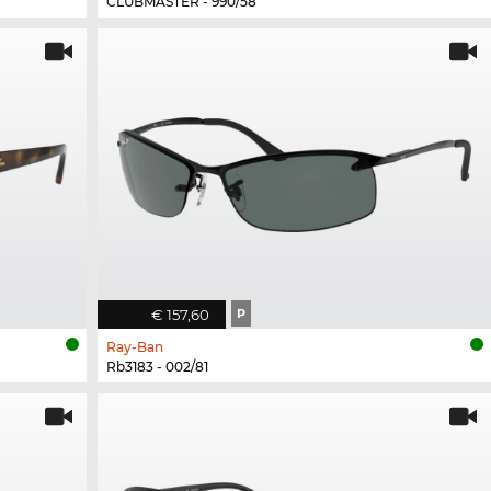
CLUBMASTER - 990/58
€ 157,60
P
Ray-Ban
Rb3183 - 002/81