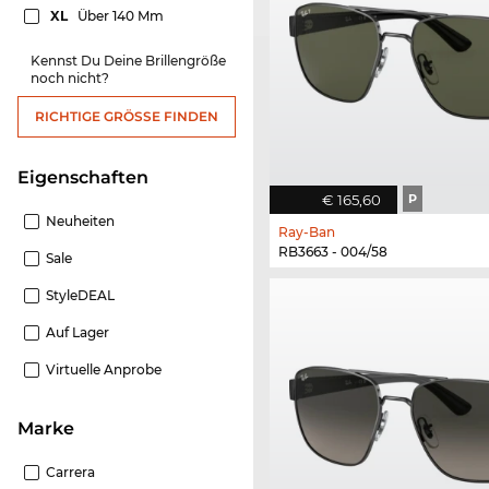
XL
Über 140 Mm
Kennst Du Deine Brillengröße
noch nicht?
RICHTIGE GRÖSSE FINDEN
Eigenschaften
€ 165,60
P
Neuheiten
Ray-Ban
RB3663 - 004/58
Sale
StyleDEAL
Auf Lager
Virtuelle Anprobe
Marke
Carrera