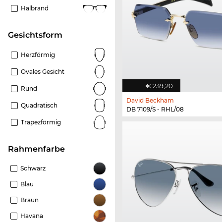
Halbrand
Gesichtsform
Herzförmig
Ovales Gesicht
€ 239,20
Rund
David Beckham
Quadratisch
DB 7109/S - RHL/08
Trapezförmig
Rahmenfarbe
Schwarz
Blau
Braun
Havana