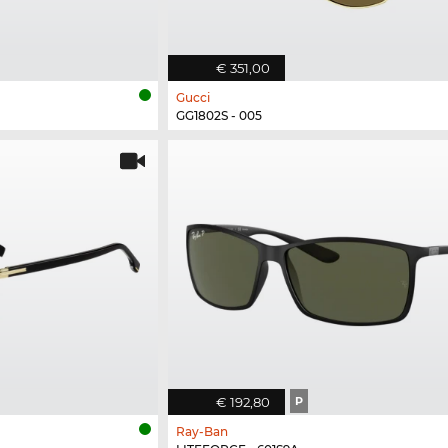
€ 351,00
Gucci
GG1802S - 005
€ 192,80
P
Ray-Ban