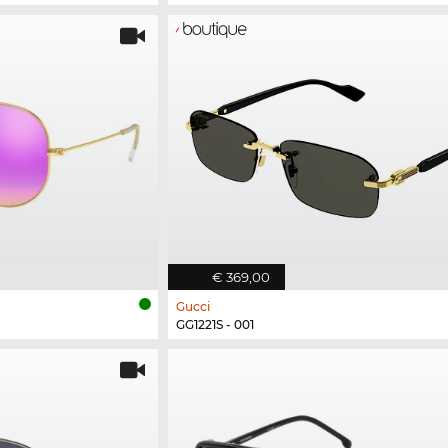
€ 369,00
Gucci
GG1221S - 001