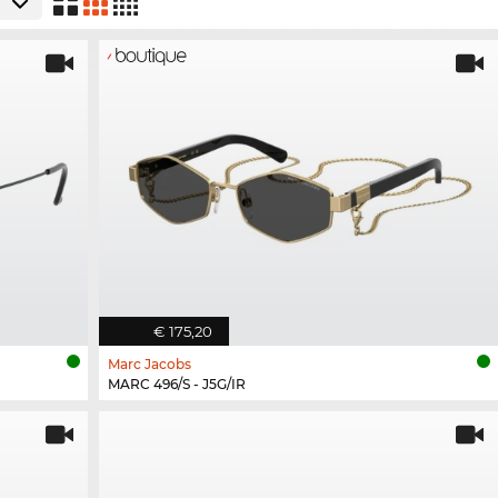
€ 175,20
Marc Jacobs
MARC 496/S - J5G/IR