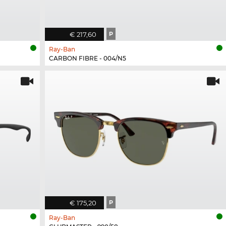
€ 217,60
P
Ray-Ban
CARBON FIBRE - 004/N5
€ 175,20
P
Ray-Ban