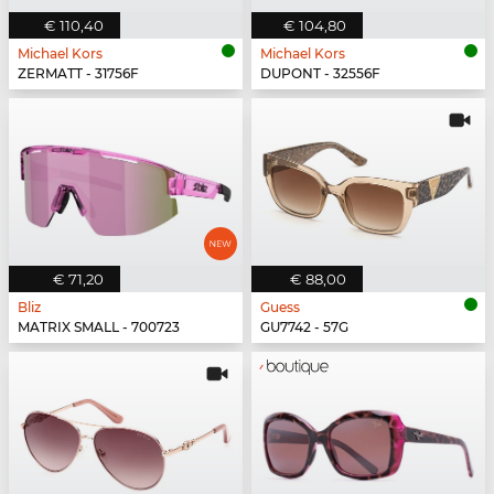
€ 110,40
€ 104,80
Michael Kors
Michael Kors
ZERMATT - 31756F
DUPONT - 32556F
€ 71,20
€ 88,00
Bliz
Guess
MATRIX SMALL - 700723
GU7742 - 57G