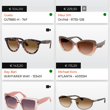
€ 104,00
€ 229,50
P
Guess
Maui Jim
GU7885-H - 74F
Orchid - R735-12B
€ 143,20
€ 115,20
Ray-Ban
Michael Kors
WAYFARER WAY - 133451
ATLANTA - 40355M