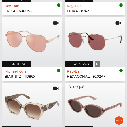
Ray-Ban
Ray-Ban
ERIKA - 600068
ERIKA - 674211
€ 115,20
€ 175,20
P
Michael Kors
Ray-Ban
BIARRITZ - 11086X
HEXAGONAL - 9202AF