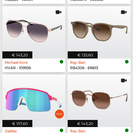
€ 143,20
€ 133,60
Michael Kors
Ray-Ban
HVAR - 109936
RB4306 - 616613
€ 157,60
€ 143,20
Oakley
Ray-Ban