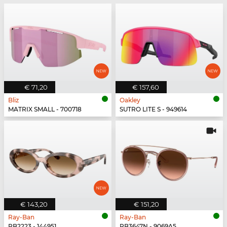
€ 71,20
€ 157,60
Bliz
Oakley
MATRIX SMALL - 700718
SUTRO LITE S - 949614
€ 143,20
€ 151,20
Ray-Ban
Ray-Ban
RB2223 - 144951
RB3647N - 9069A5