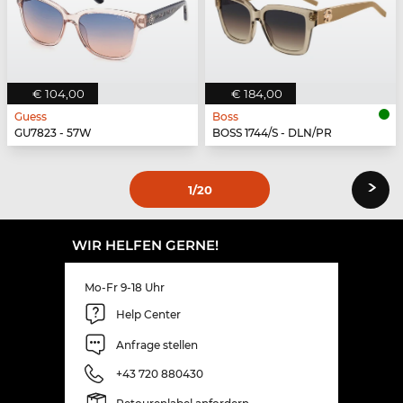
€ 104,00
€ 184,00
Guess
Boss
GU7823 - 57W
BOSS 1744/S - DLN/PR
›
1
/20
WIR HELFEN GERNE!
Mo-Fr 9-18 Uhr
Help Center
Anfrage stellen
+43 720 880430