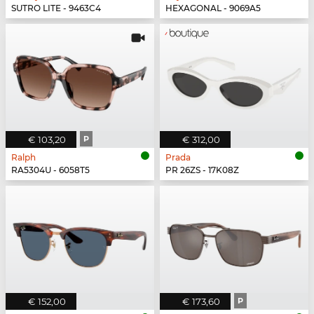
SUTRO LITE - 9463C4
HEXAGONAL - 9069A5
€ 103,20
P
€ 312,00
Ralph
Prada
RA5304U - 6058T5
PR 26ZS - 17K08Z
€ 152,00
€ 173,60
P