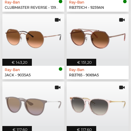
Ray-Ban
Ray-Ban
CLUBMASTER REVERSE - 13983A
RB3751CH - 9259AN
€ 143,20
€ 151,20
Ray-Ban
Ray-Ban
JACK - 9035A5
RB3765 - 9069A5
€ 117,60
€ 117,60