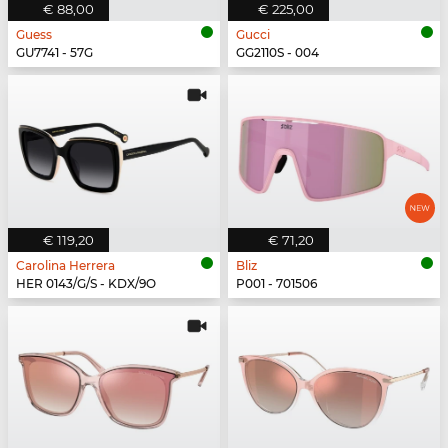
€ 88,00
€ 225,00
Guess
Gucci
GU7741 - 57G
GG2110S - 004
€ 119,20
€ 71,20
Carolina Herrera
Bliz
HER 0143/G/S - KDX/9O
P001 - 701506