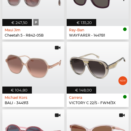
€ 247,50
P
€ 135,20
Maui Jim
Ray-Ban
Cheetah 5 - R842-05B
WAYFARER - 1447B1
€ 104,80
€ 148,00
Michael Kors
Carrera
BALI - 344913
VICTORY C 22/S - FWM/3X