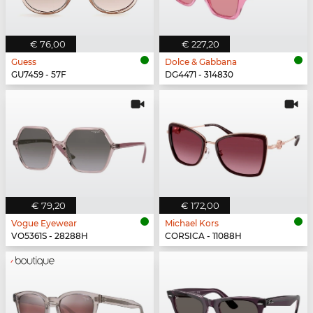
€ 76,00
€ 227,20
Guess
Dolce & Gabbana
GU7459 - 57F
DG4471 - 314830
€ 79,20
€ 172,00
Vogue Eyewear
Michael Kors
VO5361S - 28288H
CORSICA - 11088H