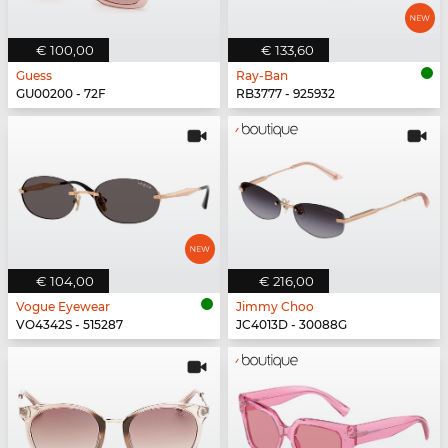
€ 100,00
€ 133,60
Guess
Ray-Ban
GU00200 - 72F
RB3777 - 925932
€ 104,00
€ 216,00
Vogue Eyewear
Jimmy Choo
VO4342S - 515287
JC4013D - 30088G