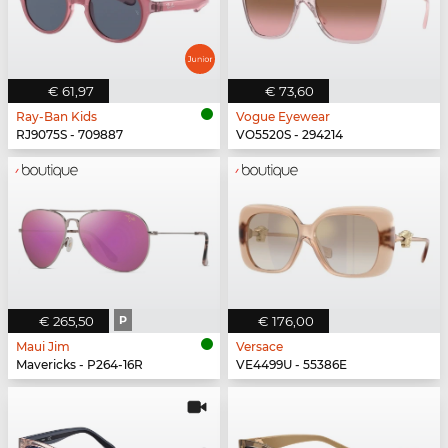
€ 61,97
€ 73,60
Ray-Ban Kids
Vogue Eyewear
RJ9075S - 709887
VO5520S - 294214
€ 265,50
P
€ 176,00
Maui Jim
Versace
Mavericks - P264-16R
VE4499U - 55386E