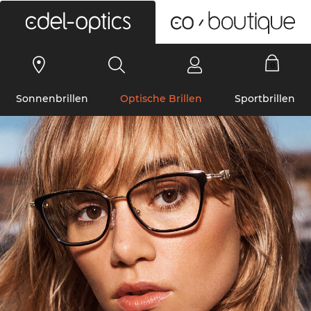
0
Sonnenbrillen
Optische Brillen
Sportbrillen