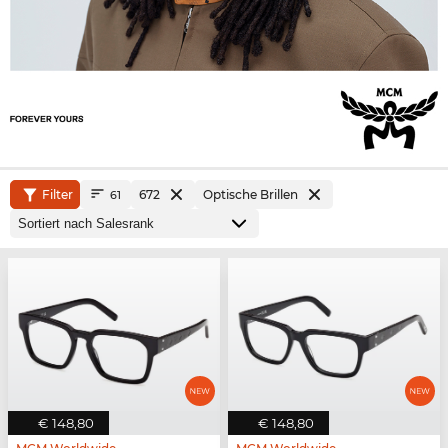
Filter
672
Optische Brillen
61
€ 148,80
€ 148,80