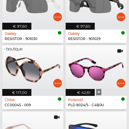
€ 97,60
€ 97,60
Oakley
Oakley
RESISTOR - 901030
RESISTOR - 901029
€ 117,00
€ 42,61
P
Chloé
Polaroid
CC0004S - 009
PLD 8024/S - C4B/AI