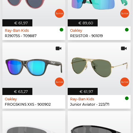
€ 61,97
€ 89,60
Ray-Ban Kids
Oakley
RJ9075S - 709887
RESISTOR - 901019
€ 63,27
€ 61,97
Oakley
Ray-Ban Kids
FROGSKINS XXS - 900902
Junior Aviator - 223/71