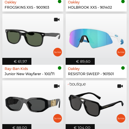
Oakley
Oakley
FROGSKINS XXS - 900903
HOLBROOK XXS - 901402
€ 61,97
€ 89,60
Ray-Ban Kids
Oakley
Junior New Wayfarer - 100/71
RESISTOR SWEEP - 901501
€ 88,00
€ 104,00