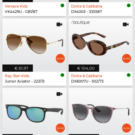
Versace Kids
Dolce & Gabbana
VK4429U - GB1/87
DX4003 - 335587
€ 61,97
€ 104,00
Ray-Ban Kids
Dolce & Gabbana
Junior Aviator - 223/13
DX6007U - 502/73