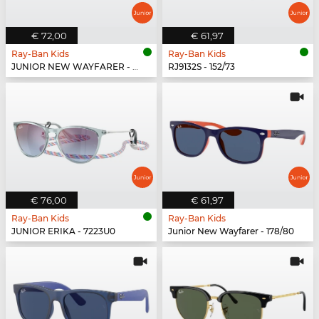
€ 72,00
€ 61,97
Ray-Ban Kids
Ray-Ban Kids
JUNIOR NEW WAYFARER - 702855
RJ9132S - 152/73
€ 76,00
€ 61,97
Ray-Ban Kids
Ray-Ban Kids
JUNIOR ERIKA - 7223U0
Junior New Wayfarer - 178/80