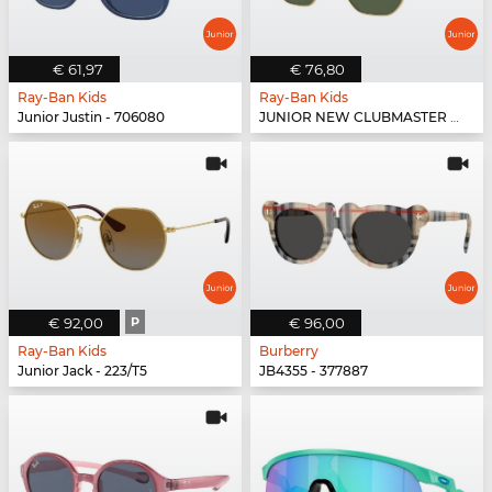
€ 61,97
€ 76,80
Ray-Ban Kids
Ray-Ban Kids
Junior Justin - 706080
JUNIOR NEW CLUBMASTER - 100/71
€ 92,00
P
€ 96,00
Ray-Ban Kids
Burberry
Junior Jack - 223/T5
JB4355 - 377887