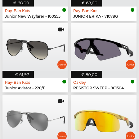
€ 68,00
€ 68,00
Ray-Ban Kids
Ray-Ban Kids
Junior New Wayfarer - 100S55
JUNIOR ERIKA - 71078G
€ 61,97
€ 80,00
Ray-Ban Kids
Oakley
Junior Aviator - 220/11
RESISTOR SWEEP - 901504