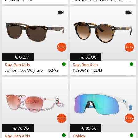
€ 61,97
€ 68,00
Ray-Ban Kids
Ray-Ban Kids
Junior New Wayfarer - 152/73
RJ9064S - 152/13
€ 76,00
€ 89,60
Ray-Ban Kids
Oakley