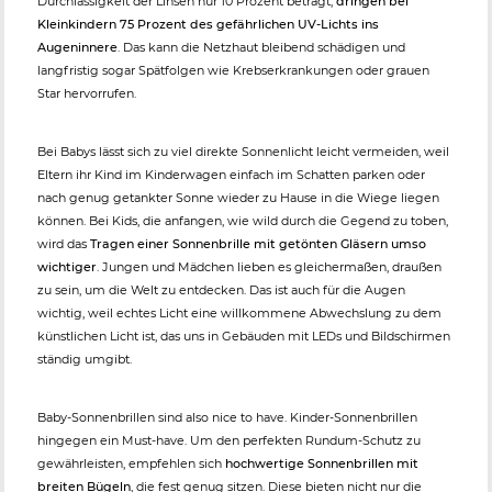
Durchlässigkeit der Linsen nur 10 Prozent beträgt,
dringen bei
Kleinkindern 75 Prozent des gefährlichen UV-Lichts ins
Augeninnere
. Das kann die Netzhaut bleibend schädigen und
langfristig sogar Spätfolgen wie Krebserkrankungen oder grauen
Star hervorrufen.
Bei Babys lässt sich zu viel direkte Sonnenlicht leicht vermeiden, weil
Eltern ihr Kind im Kinderwagen einfach im Schatten parken oder
nach genug getankter Sonne wieder zu Hause in die Wiege liegen
können. Bei Kids, die anfangen, wie wild durch die Gegend zu toben,
wird das
Tragen einer Sonnenbrille mit getönten Gläsern umso
wichtiger
. Jungen und Mädchen lieben es gleichermaßen, draußen
zu sein, um die Welt zu entdecken. Das ist auch für die Augen
wichtig, weil echtes Licht eine willkommene Abwechslung zu dem
künstlichen Licht ist, das uns in Gebäuden mit LEDs und Bildschirmen
ständig umgibt.
Baby-Sonnenbrillen sind also nice to have. Kinder-Sonnenbrillen
hingegen ein Must-have. Um den perfekten Rundum-Schutz zu
gewährleisten, empfehlen sich
hochwertige Sonnenbrillen mit
breiten Bügeln
, die fest genug sitzen. Diese bieten nicht nur die