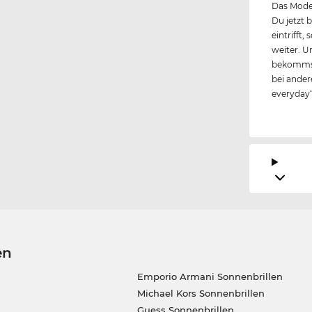
Das Model
Du jetzt 
eintrifft
weiter. U
bekommst
bei andere
everyday
en
Emporio Armani Sonnenbrillen
Michael Kors Sonnenbrillen
Guess Sonnenbrillen