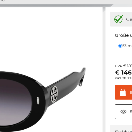
Ge
Größe u
53 
€ 18
UVP
€
146
inkl. 20.0