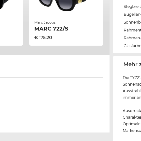
Stegbrei
Bügellä
Sonnenbri
Marc Jacobs
MARC 722/S
Rahmen
€ 175,20
Rahmen-
Glasfarb
‌Mehr 
Die TY721
Sonnensch
Ausstrahl
immer am 
Ausdrucks
Charakter
Optimal
Markenson