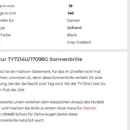
te in mm
19
nge in mm
140
llen für
Damen
typ
Vollrand
Farbe
Black
e
Grey Gradient
zur TY7214U/17098G Sonnenbrille
4U ist ein Fashion-Statement, für das im Zweifel nicht mal
ein vonnöten ist, denn diese Sonnenbrille verleiht Dir eine
ung, bei der die Nacht zum Tag wird. Mit der TY7214U bist Du
Puls der Zeit.
starke Linien verleihen dem klassischen Ansatz des Modells
 und machen die Brille zu einem Must-Have für
Damen
.
en
UV400
Schutz für Deine Augen bietet diese
nenbrille natürlich auch.