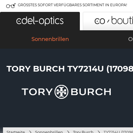
GRÖSSTES SOFORT VERFÜGBARES SORTIMENT IN EUROPA!
Sonnenbrillen
O
TORY BURCH TY7214U (17098
Startseite
Sonnenbrillen
Tory Burch
TY7214U (1709