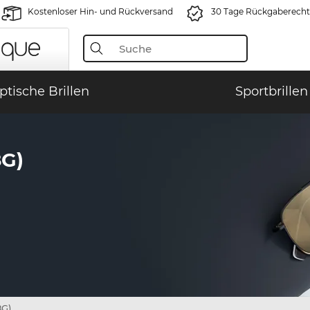
Kostenloser Hin- und Rückversand
30 Tage Rückgaberecht
ptische Brillen
Sportbrillen
G)
8G)