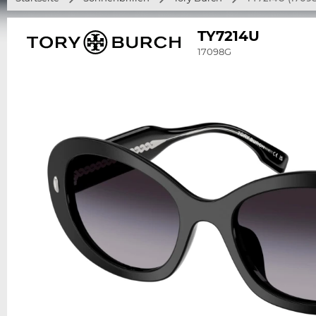
TY7214U
17098G