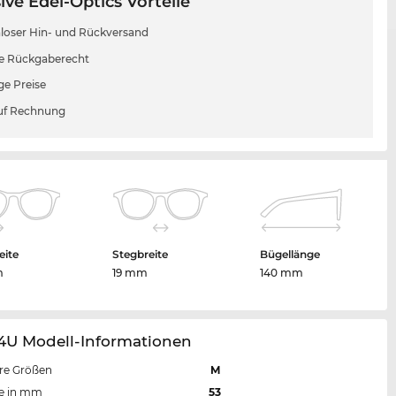
ive Edel-Optics Vorteile
loser Hin- und Rückversand
e Rückgaberecht
ge Preise
uf Rechnung
eite
Stegbreite
Bügellänge
m
19 mm
140 mm
14U Modell-Informationen
re Größen
M
te in mm
53