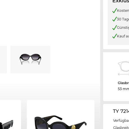
Exklus
Kosten
30 Tag
Günsti
Kauf a
Glasbr
53 m
TY 72
Verfügba
Glasbrei