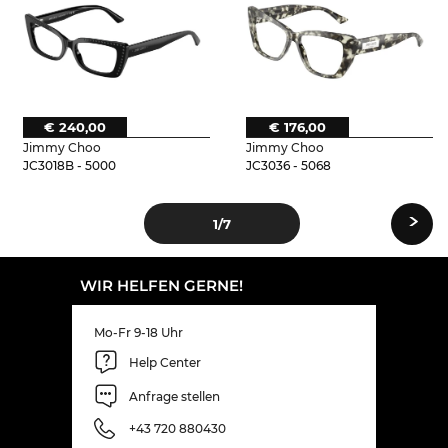
€ 240,00
€ 176,00
Jimmy Choo
Jimmy Choo
JC3018B - 5000
JC3036 - 5068
›
1
/7
WIR HELFEN GERNE!
Mo-Fr 9-18 Uhr
Help Center
Anfrage stellen
+43 720 880430