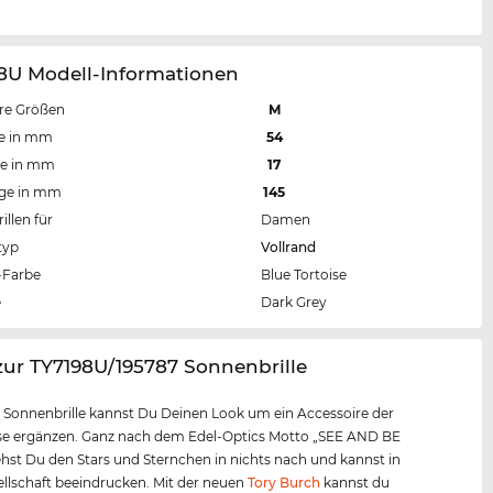
98U Modell-Informationen
re Größen
M
te in mm
54
te in mm
17
nge in mm
145
llen für
Damen
typ
Vollrand
Farbe
Blue Tortoise
e
Dark Grey
zur TY7198U/195787 Sonnenbrille
r Sonnenbrille kannst Du Deinen Look um ein Accessoire der
sse ergänzen. Ganz nach dem Edel-Optics Motto „SEE AND BE
hst Du den Stars und Sternchen in nichts nach und kannst in
ellschaft beeindrucken. Mit der neuen
Tory Burch
kannst du