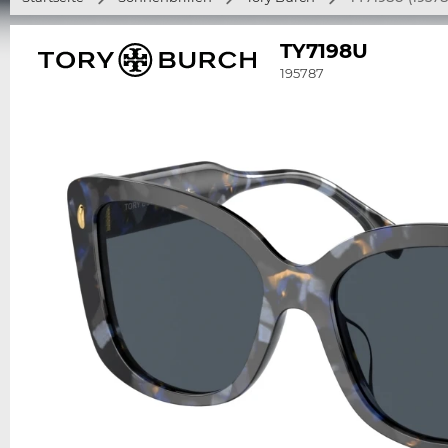
TY7198U
195787