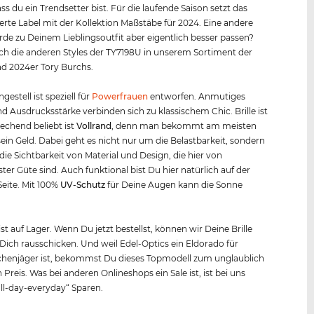
ss du ein Trendsetter bist. Für die laufende Saison setzt das
te Label mit der Kollektion Maßstäbe für 2024. Eine andere
de zu Deinem Lieblingsoutfit aber eigentlich besser passen?
h die anderen Styles der TY7198U in unserem Sortiment der
d 2024er Tory Burchs.
ngestell ist speziell für
Powerfrauen
entworfen. Anmutiges
d Ausdrucksstärke verbinden sich zu klassischem Chic. Brille ist
rechend beliebt ist
Vollrand
, denn man bekommt am meisten
r sein Geld. Dabei geht es nicht nur um die Belastbarkeit, sondern
ie Sichtbarkeit von Material und Design, die hier von
ster Güte sind. Auch funktional bist Du hier natürlich auf der
Seite. Mit 100%
UV-Schutz
für Deine Augen kann die Sonne
.
 ist auf Lager. Wenn Du jetzt bestellst, können wir Deine Brille
 Dich rausschicken. Und weil Edel-Optics ein Eldorado für
henjäger ist, bekommst Du dieses Topmodell zum unglaublich
 Preis. Was bei anderen Onlineshops ein Sale ist, ist bei uns
all-day-everyday“ Sparen.