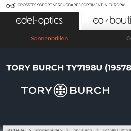
GRÖSSTES SOFORT VERFÜGBARES SORTIMENT IN EUROPA!
Sonnenbrillen
O
TORY BURCH TY7198U (19578
Startseite
Sonnenbrillen
Tory Burch
TY7198U (19578