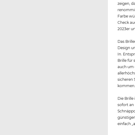
zeigen, da
renommier
Farbe wür
Check auc
2023er un
Das Brille
Design un
In. Entsp
Brille fü
auch um d
allerhöch
sicheren 
kommen
Die Brille
sofort an
Schnäppc
günstigen
einfach „