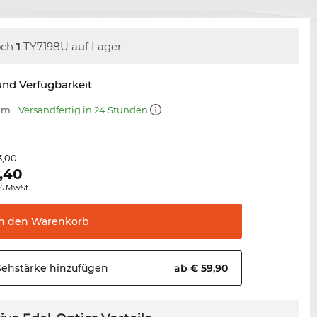
och
1
TY7198U auf Lager
nd Verfügbarkeit
 mm
Versandfertig in 24 Stunden
3,00
,40
0% MwSt.
In den
Warenkorb
Sehstärke
hinzufügen
ab € 59,90