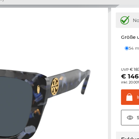
N
Größe u
54
€ 18
UVP
€
146
inkl. 20.0