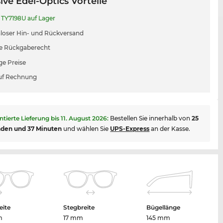
ive Edel-Optics Vorteile
TY7198U auf Lager
loser Hin- und Rückversand
e Rückgaberecht
ge Preise
uf Rechnung
ntierte Lieferung bis
11. August 2026
:
Bestellen Sie innerhalb von
25
nden und 37 Minuten
und wählen Sie
UPS-Express
an der Kasse.
eite
Stegbreite
Bügellänge
m
17 mm
145 mm