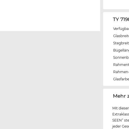
TY 71
Verfügba
Glasbrei
Stegbrei
Bügellä
Sonnenbri
Rahmen
Rahmen-
Glasfarb
‌Mehr 
Mit diese
Extrakla
SEEN“ ste
jeder Ges