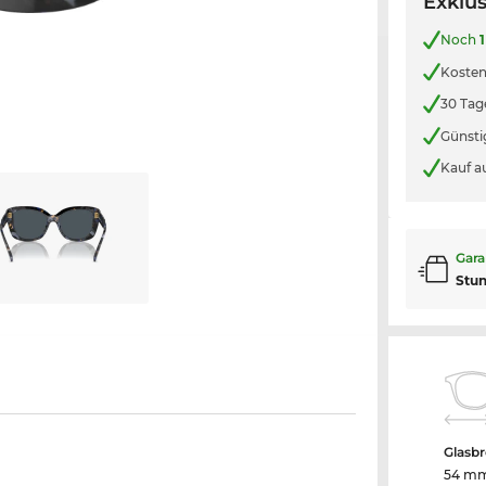
Exklus
Noch
1
Kosten
30 Tag
Günsti
Kauf a
Gara
Stu
Glasbr
54 m