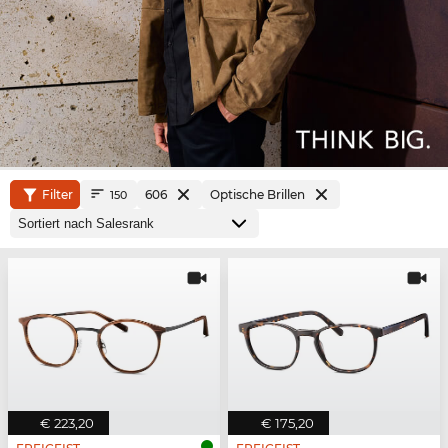
Filter
606
Optische Brillen
150
€ 223,20
€ 175,20