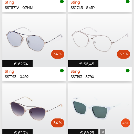
Sting
Sting
SST571V - 07HM
SSJ745 - 841P
34 %
37 %
€ 62,74
€ 66,45
Sting
Sting
SST193 - 0492
SST193 - 579X
34 %
€ 62,74
€ 89,25
P