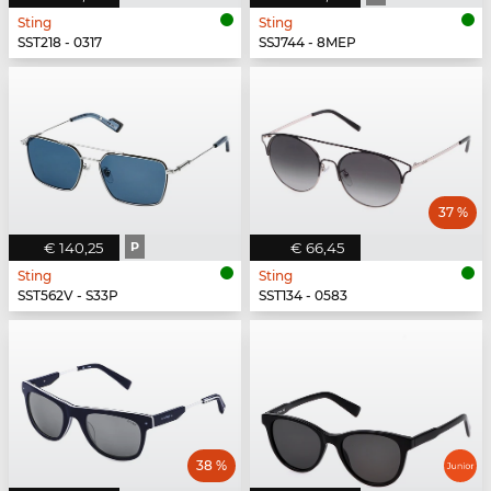
Sting
Sting
SST218 - 0317
SSJ744 - 8MEP
37 %
€ 140,25
P
€ 66,45
Sting
Sting
SST562V - S33P
SST134 - 0583
38 %