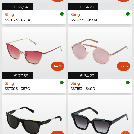
€ 67,94
€ 64,23
Sting
Sting
SST073 - 07LA
SST053 - 06XM
44 %
35 %
€ 77,58
€ 64,23
Sting
Sting
SST386 - 357G
SST153 - 648R