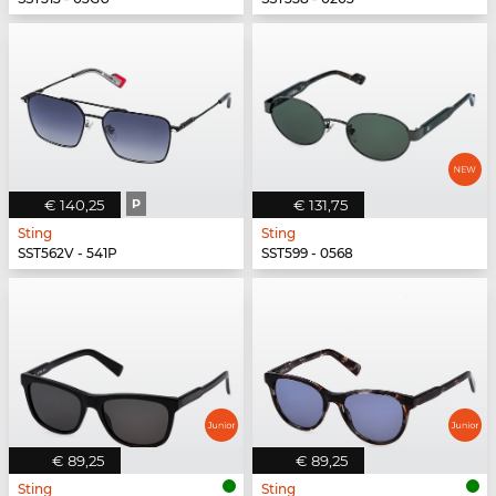
€ 140,25
P
€ 131,75
Sting
Sting
SST562V - 541P
SST599 - 0568
€ 89,25
€ 89,25
Sting
Sting