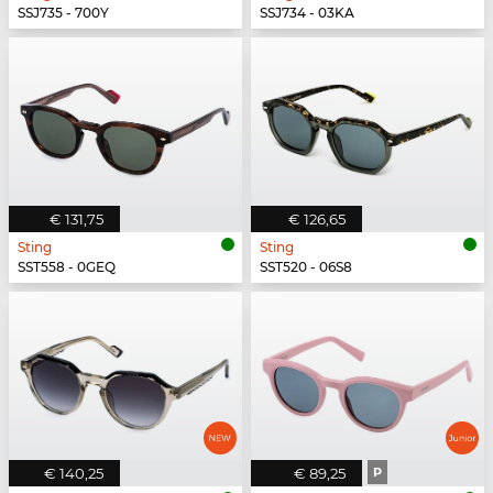
SSJ735 - 700Y
SSJ734 - 03KA
€ 131,75
€ 126,65
Sting
Sting
SST558 - 0GEQ
SST520 - 06S8
€ 140,25
€ 89,25
P