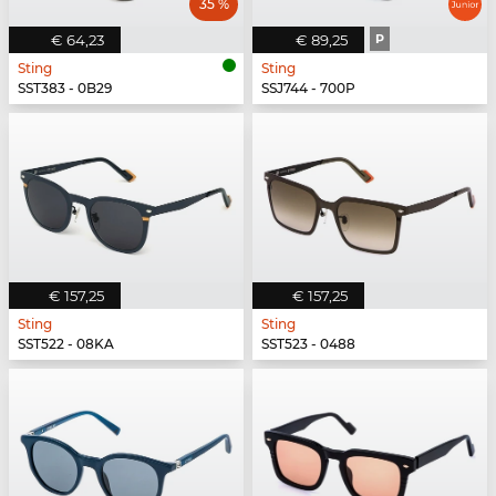
35 %
€ 64,23
€ 89,25
P
Sting
Sting
SST383 - 0B29
SSJ744 - 700P
€ 157,25
€ 157,25
Sting
Sting
SST522 - 08KA
SST523 - 0488