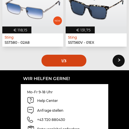
€ 118,15
€ 131,75
Sting
Sting
SST580 - 02A8
SST560V - 01EX
›
1
/3
WIR HELFEN GERNE!
Mo-Fr 9-18 Uhr
Help Center
Anfrage stellen
+43 720 880430