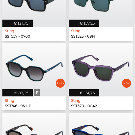
€ 131,75
€ 157,25
Sting
Sting
SST557 - 0700
SST523 - 08HT
€ 89,25
P
€ 131,75
Sting
Sting
SSJ746 - 9NHP
SST570 - 0G42