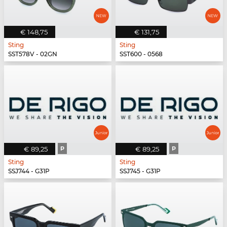
€ 148,75
€ 131,75
Sting
Sting
SST578V - 02GN
SST600 - 0568
€ 89,25
P
€ 89,25
P
Sting
Sting
SSJ744 - G31P
SSJ745 - G31P