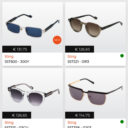
€ 131,75
€ 126,65
Sting
Sting
SST600 - 300Y
SST521 - 0913
€ 126,65
€ 114,75
Sting
Sting
SST513 - 03GU
SST358 - 0203