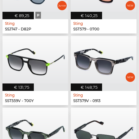
€ 89,25
P
€ 140,25
Sting
Sting
SSJ747 - D82P
SST579 - 0700
€ 131,75
€ 148,75
Sting
Sting
SST559V - 700Y
SST579V - 0913