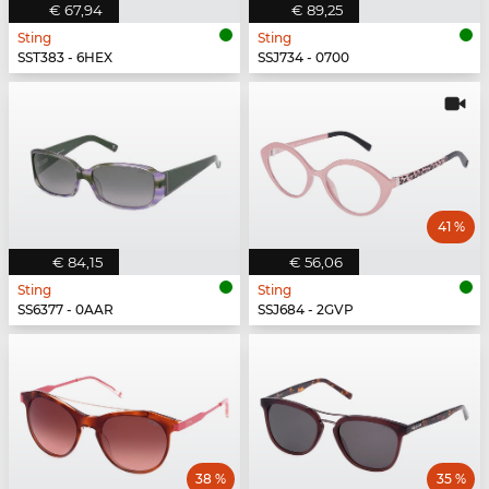
€ 67,94
€ 89,25
Sting
Sting
SST383 - 6HEX
SSJ734 - 0700
41 %
€ 84,15
€ 56,06
Sting
Sting
SS6377 - 0AAR
SSJ684 - 2GVP
38 %
35 %