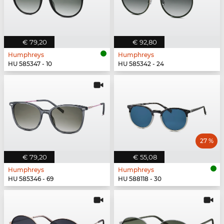
€ 79,20
€ 92,80
Humphreys
Humphreys
HU 585347 - 10
HU 585342 - 24
27 %
€ 79,20
€ 55,08
Humphreys
Humphreys
HU 585346 - 69
HU 588118 - 30