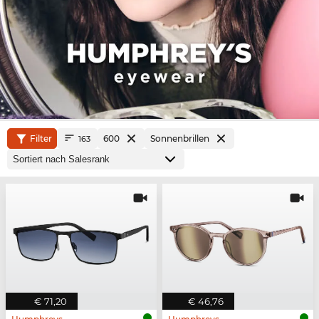
Filter
600
Sonnenbrillen
163
€ 71,20
€ 46,76