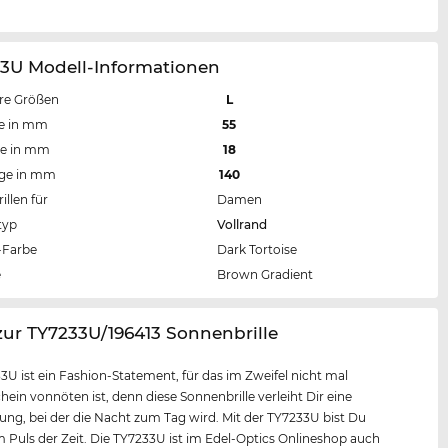
33U Modell-Informationen
re Größen
L
te in mm
55
te in mm
18
nge in mm
140
llen für
Damen
typ
Vollrand
Farbe
Dark Tortoise
e
Brown Gradient
zur TY7233U/196413 Sonnenbrille
3U ist ein Fashion-Statement, für das im Zweifel nicht mal
ein vonnöten ist, denn diese Sonnenbrille verleiht Dir eine
ung, bei der die Nacht zum Tag wird. Mit der TY7233U bist Du
Puls der Zeit. Die TY7233U ist im Edel-Optics Onlineshop auch