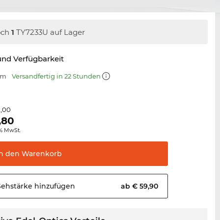
och
1
TY7233U auf Lager
nd Verfügbarkeit
mm
Versandfertig in 22 Stunden
1,00
,80
0% MwSt.
In den
Warenkorb
Sehstärke
hinzufügen
ab € 59,90