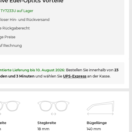
ive Edel-Optics Vorteile
TY7233U auf Lager
loser Hin- und Rückversand
e Rückgaberecht
ge Preise
uf Rechnung
ntierte Lieferung bis
10. August 2026
:
Bestellen Sie innerhalb von
23
nden und 3 Minuten
und wählen Sie
UPS-Express
an der Kasse.
eite
Stegbreite
Bügellänge
m
18 mm
140 mm