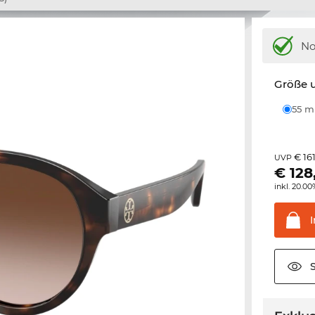
N
Größe u
55 
€ 16
UVP
€
128
inkl. 20.0