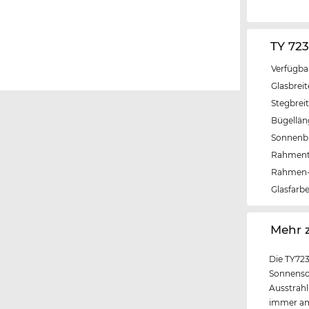
TY 72
Verfügba
Glasbrei
Stegbrei
Bügellä
Sonnenbri
Rahmen
Rahmen-
Glasfarb
‌Mehr 
Die TY723
Sonnensch
Ausstrahl
immer am 