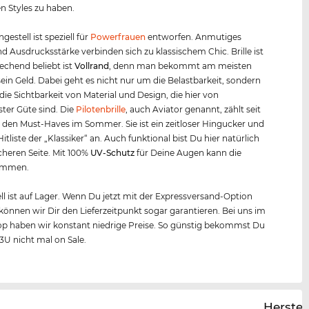
en Styles zu haben.
ngestell ist speziell für
Powerfrauen
entworfen. Anmutiges
d Ausdrucksstärke verbinden sich zu klassischem Chic. Brille ist
rechend beliebt ist
Vollrand
, denn man bekommt am meisten
r sein Geld. Dabei geht es nicht nur um die Belastbarkeit, sondern
ie Sichtbarkeit von Material und Design, die hier von
ster Güte sind. Die
Pilotenbrille
, auch Aviator genannt, zählt seit
 den Must-Haves im Sommer. Sie ist ein zeitloser Hingucker und
Hitliste der „Klassiker“ an. Auch funktional bist Du hier natürlich
icheren Seite. Mit 100%
UV-Schutz
für Deine Augen kann die
ommen.
l ist auf Lager. Wenn Du jetzt mit der Expressversand-Option
, können wir Dir den Lieferzeitpunkt sogar garantieren. Bei uns im
p haben wir konstant niedrige Preise. So günstig bekommst Du
3U nicht mal on Sale.
Herstel