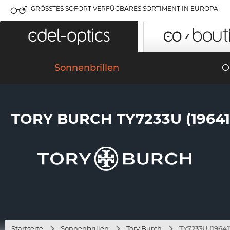
GRÖSSTES SOFORT VERFÜGBARES SORTIMENT IN EUROPA!
Sonnenbrillen
O
TORY BURCH TY7233U (19641
Startseite
Sonnenbrillen
Tory Burch
TY7233U (19641