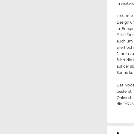
in weiter
Das Brille
Design un
in. Entsp
Brille fü
auch um d
allerhöch
Jahren zu
führt die 
auf der s
Sonne k
Das Model
bestellst
Onlinesho
die TY723