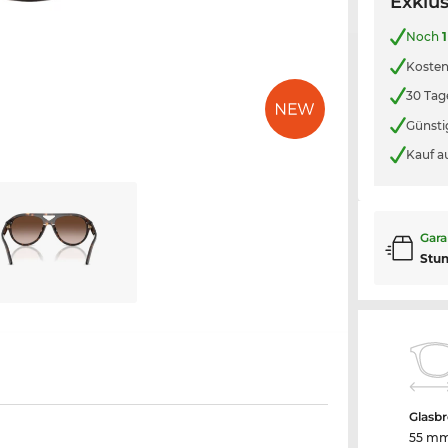
Exklus
Noch
1
Kosten
30 Tag
Günsti
Kauf a
Gara
Stu
Glasbr
55 m