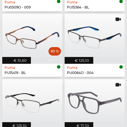
Puma
Puma
PU0509O - 009
PU15364 - BL
60 %
€ 51,60
€ 125,10
Puma
Puma
PU15419 - BL
PU0064O - 004
€ 125,10
€ 71,10