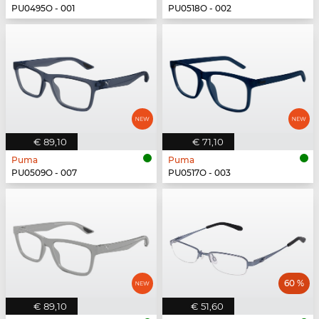
PU0495O - 001
PU0518O - 002
€ 89,10
€ 71,10
Puma
Puma
PU0509O - 007
PU0517O - 003
60 %
€ 89,10
€ 51,60