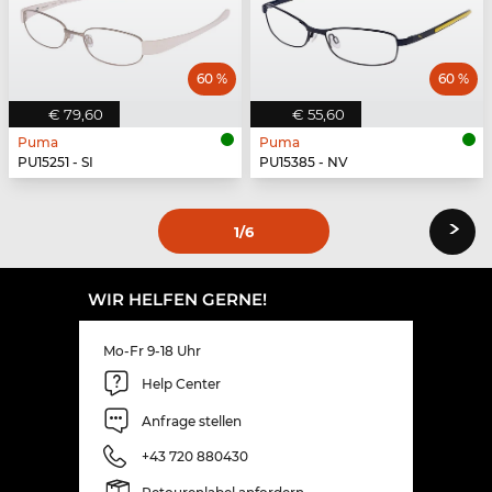
60 %
60 %
€ 79,60
€ 55,60
Puma
Puma
PU15251 - SI
PU15385 - NV
›
1
/6
WIR HELFEN GERNE!
Mo-Fr 9-18 Uhr
Help Center
Anfrage stellen
+43 720 880430