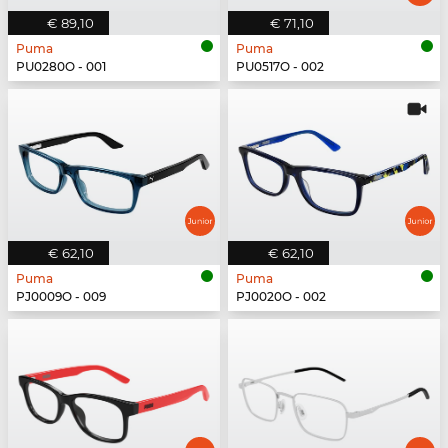
€ 89,10
€ 71,10
Puma
Puma
PU0280O - 001
PU0517O - 002
€ 62,10
€ 62,10
Puma
Puma
PJ0009O - 009
PJ0020O - 002