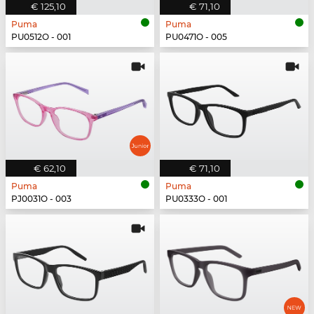
€ 125,10
€ 71,10
Puma
Puma
PU0512O - 001
PU0471O - 005
€ 62,10
€ 71,10
Puma
Puma
PJ0031O - 003
PU0333O - 001