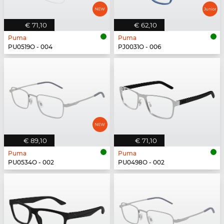
€ 71,10
€ 62,10
Puma
Puma
PU0519O - 004
PJ0031O - 006
€ 89,10
€ 71,10
Puma
Puma
PU0534O - 002
PU0498O - 002