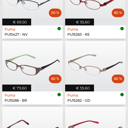
50 %
60 %
€ 69,50
€ 55,60
Puma
Puma
PU15427 - NV
PU15263 - RE
60 %
60 %
€ 79,60
€ 55,60
Puma
Puma
PU15266 - BR
PU15262 - GD