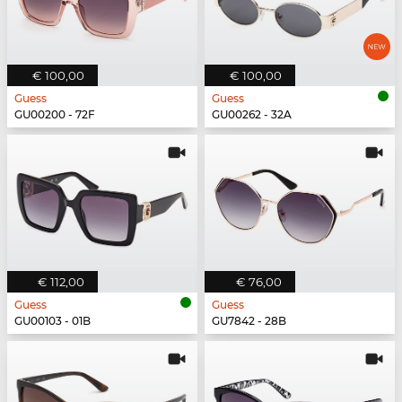
€ 100,00
€ 100,00
Guess
Guess
GU00200 - 72F
GU00262 - 32A
€ 112,00
€ 76,00
Guess
Guess
GU00103 - 01B
GU7842 - 28B