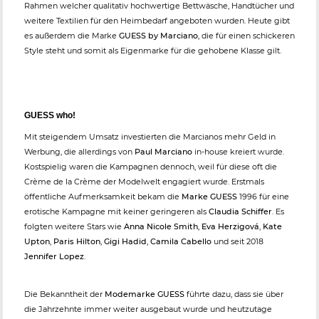
Rahmen welcher qualitativ hochwertige Bettwäsche, Handtücher und
weitere Textilien für den Heimbedarf angeboten wurden. Heute gibt
es außerdem die Marke
GUESS by Marciano
, die für einen schickeren
Style steht und somit als Eigenmarke für die gehobene Klasse gilt.
GUESS who!
Mit steigendem Umsatz investierten die Marcianos mehr Geld in
Werbung, die allerdings von
Paul Marciano
in-house kreiert wurde.
Kostspielig waren die Kampagnen dennoch, weil für diese oft die
Crème de la Crème der Modelwelt engagiert wurde. Erstmals
öffentliche Aufmerksamkeit bekam die
Marke GUESS
1996 für eine
erotische Kampagne mit keiner geringeren als
Claudia Schiffer
. Es
folgten weitere Stars wie
Anna Nicole Smith
,
Eva Herzigová
,
Kate
Upton
,
Paris Hilton
,
Gigi Hadid
,
Camila Cabello
und seit 2018
Jennifer Lopez
.
Die Bekanntheit der
Modemarke GUESS
führte dazu, dass sie über
die Jahrzehnte immer weiter ausgebaut wurde und heutzutage