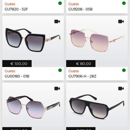
Guess
Guess
GU7820 - 52F
GU9208 - 05B
€ 100,00
€ 80,00
Guess
Guess
GU00160 - 01B
GU7906-H - 28Z