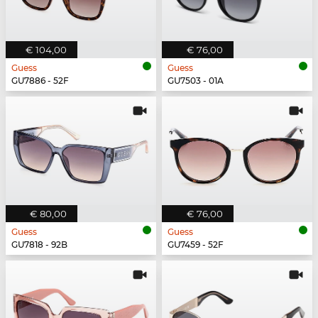
€ 104,00
€ 76,00
Guess
Guess
GU7886 - 52F
GU7503 - 01A
€ 80,00
€ 76,00
Guess
Guess
GU7818 - 92B
GU7459 - 52F