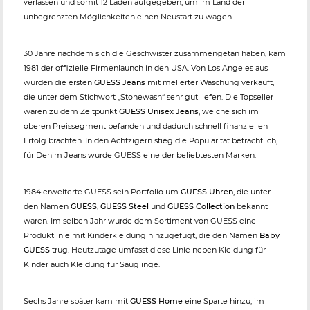
verlassen und somit 12 Läden aufgegeben, um im Land der
unbegrenzten Möglichkeiten einen Neustart zu wagen.
30 Jahre nachdem sich die Geschwister zusammengetan haben, kam
1981 der offizielle Firmenlaunch in den USA. Von Los Angeles aus
wurden die ersten
GUESS Jeans
mit melierter Waschung verkauft,
die unter dem Stichwort „Stonewash“ sehr gut liefen. Die Topseller
waren zu dem Zeitpunkt
GUESS Unisex Jeans
, welche sich im
oberen Preissegment befanden und dadurch schnell finanziellen
Erfolg brachten. In den Achtzigern stieg die Popularität beträchtlich,
für Denim Jeans wurde GUESS eine der beliebtesten Marken.
1984 erweiterte GUESS sein Portfolio um
GUESS Uhren
, die unter
den Namen
GUESS
,
GUESS Steel
und
GUESS Collection
bekannt
waren. Im selben Jahr wurde dem Sortiment von GUESS eine
Produktlinie mit Kinderkleidung hinzugefügt, die den Namen
Baby
GUESS
trug. Heutzutage umfasst diese Linie neben Kleidung für
Kinder auch Kleidung für Säuglinge.
Sechs Jahre später kam mit
GUESS Home
eine Sparte hinzu, im