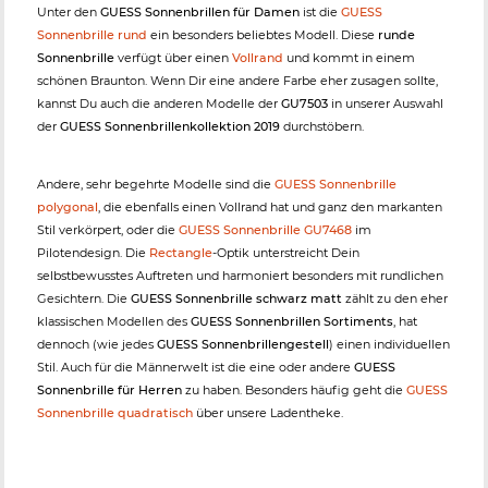
Unter den
GUESS Sonnenbrillen für Damen
ist die
GUESS
Sonnenbrille rund
ein besonders beliebtes Modell. Diese
runde
Sonnenbrille
verfügt über einen
Vollrand
und kommt in einem
schönen Braunton. Wenn Dir eine andere Farbe eher zusagen sollte,
kannst Du auch die anderen Modelle der
GU7503
in unserer Auswahl
der
GUESS Sonnenbrillenkollektion 2019
durchstöbern.
Andere, sehr begehrte Modelle sind die
GUESS Sonnenbrille
polygonal
, die ebenfalls einen Vollrand hat und ganz den markanten
Stil verkörpert, oder die
GUESS Sonnenbrille GU7468
im
Pilotendesign. Die
Rectangle
-Optik unterstreicht Dein
selbstbewusstes Auftreten und harmoniert besonders mit rundlichen
Gesichtern. Die
GUESS Sonnenbrille schwarz matt
zählt zu den eher
klassischen Modellen des
GUESS Sonnenbrillen Sortiments
, hat
dennoch (wie jedes
GUESS Sonnenbrillengestell
) einen individuellen
Stil. Auch für die Männerwelt ist die eine oder andere
GUESS
Sonnenbrille für Herren
zu haben. Besonders häufig geht die
GUESS
Sonnenbrille quadratisch
über unsere Ladentheke.