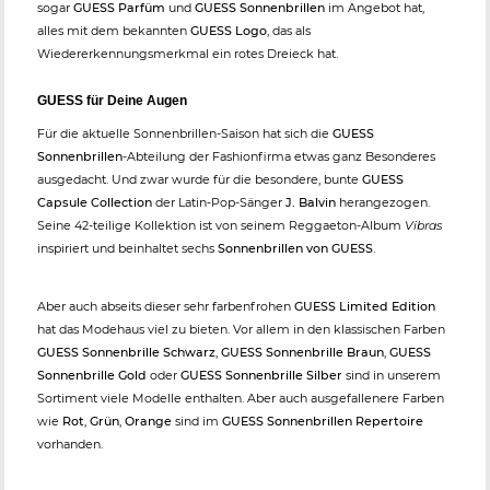
sogar
GUESS Parfüm
und
GUESS Sonnenbrillen
im Angebot hat,
alles mit dem bekannten
GUESS Logo
, das als
Wiedererkennungsmerkmal ein rotes Dreieck hat.
GUESS für Deine Augen
Für die aktuelle Sonnenbrillen-Saison hat sich die
GUESS
Sonnenbrillen
-Abteilung der Fashionfirma etwas ganz Besonderes
ausgedacht. Und zwar wurde für die besondere, bunte
GUESS
Capsule Collection
der Latin-Pop-Sänger
J. Balvin
herangezogen.
Seine 42-teilige Kollektion ist von seinem Reggaeton-Album
Vibras
inspiriert und beinhaltet sechs
Sonnenbrillen von GUESS
.
Aber auch abseits dieser sehr farbenfrohen
GUESS Limited Edition
hat das Modehaus viel zu bieten. Vor allem in den klassischen Farben
GUESS Sonnenbrille Schwarz
,
GUESS Sonnenbrille Braun
,
GUESS
Sonnenbrille Gold
oder
GUESS Sonnenbrille Silber
sind in unserem
Sortiment viele Modelle enthalten. Aber auch ausgefallenere Farben
wie
Rot
,
Grün
,
Orange
sind im
GUESS Sonnenbrillen Repertoire
vorhanden.