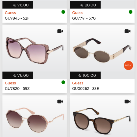
€ 76,00
€ 88,00
Guess
Guess
GU7845 - 52F
GU7741 - 57G
€ 76,00
€ 100,00
Guess
Guess
GU7820 - 59Z
GU00262 - 33E