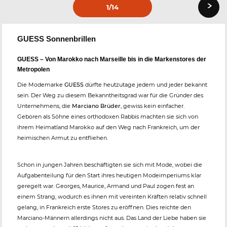
›
1
/14
GUESS Sonnenbrillen
GUESS – Von Marokko nach Marseille bis in die Markenstores der
Metropolen
Die Modemarke
GUESS
dürfte heutzutage jedem und jeder bekannt
sein. Der Weg zu diesem Bekanntheitsgrad war für die Gründer des
Unternehmens, die
Marciano Brüder
, gewiss kein einfacher.
Geboren als Söhne eines orthodoxen Rabbis machten sie sich von
ihrem Heimatland Marokko auf den Weg nach Frankreich, um der
heimischen Armut zu entfliehen.
Schon in jungen Jahren beschäftigten sie sich mit Mode, wobei die
Aufgabenteilung für den Start ihres heutigen Modeimperiums klar
geregelt war. Georges, Maurice, Armand und Paul zogen fest an
einem Strang, wodurch es ihnen mit vereinten Kräften relativ schnell
gelang, in Frankreich erste Stores zu eröffnen. Dies reichte den
Marciano-Männern allerdings nicht aus. Das Land der Liebe haben sie