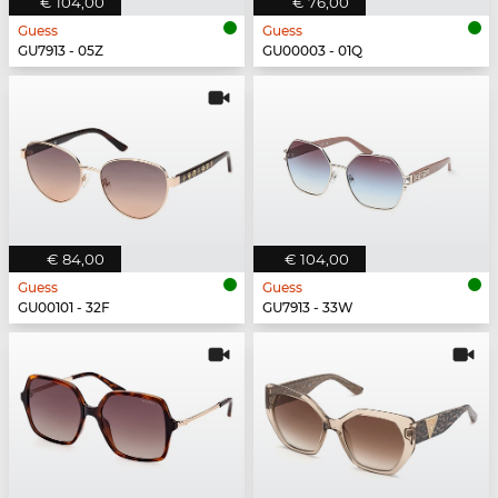
€ 104,00
€ 76,00
Guess
Guess
GU7913 - 05Z
GU00003 - 01Q
€ 84,00
€ 104,00
Guess
Guess
GU00101 - 32F
GU7913 - 33W