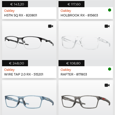
€ 143,20
€ 117,60
Oakley
Oakley
HSTN SQ RX - 820801
HOLBROOK RX - 815603
€ 248,00
€ 108,80
Oakley
Oakley
WIRE TAP 2.0 RX - 515201
RAFTER - 817803