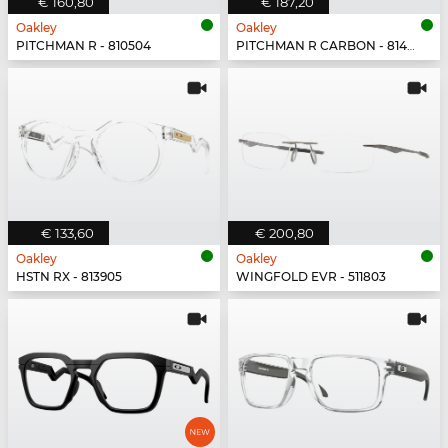
€ 160,80
€ 187,20
Oakley
Oakley
PITCHMAN R - 810504
PITCHMAN R CARBON - 814902
€ 133,60
€ 200,80
Oakley
Oakley
HSTN RX - 813905
WINGFOLD EVR - 511803