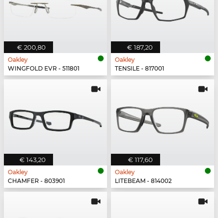
€ 200,80
€ 187,20
Oakley
Oakley
WINGFOLD EVR - 511801
TENSILE - 817001
€ 143,20
€ 117,60
Oakley
Oakley
CHAMFER - 803901
LITEBEAM - 814002