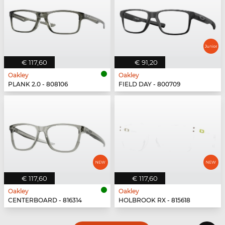
€ 117,60
€ 91,20
Oakley
Oakley
PLANK 2.0 - 808106
FIELD DAY - 800709
€ 117,60
€ 117,60
Oakley
Oakley
CENTERBOARD - 816314
HOLBROOK RX - 815618