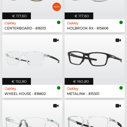
€ 117,60
€ 117,60
Oakley
Oakley
CENTERBOARD - 816313
HOLBROOK RX - 815606
€ 152,80
€ 160,80
Oakley
Oakley
WHEEL HOUSE - 816602
METALINK - 815301