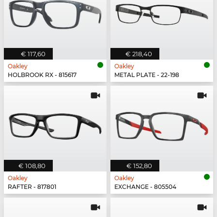
€ 117,60
€ 218,40
Oakley
Oakley
HOLBROOK RX - 815617
METAL PLATE - 22-198
€ 108,80
€ 152,80
Oakley
Oakley
RAFTER - 817801
EXCHANGE - 805504