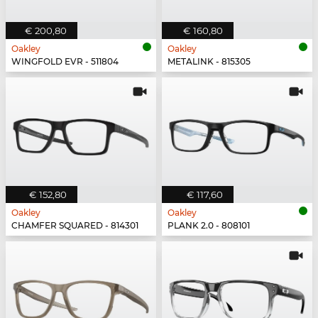
€ 200,80
€ 160,80
Oakley
Oakley
WINGFOLD EVR - 511804
METALINK - 815305
€ 152,80
€ 117,60
Oakley
Oakley
CHAMFER SQUARED - 814301
PLANK 2.0 - 808101