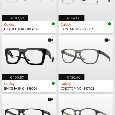
€ 113,60
€ 152,80
Oakley
Oakley
HEX JECTOR - 803209
EXCHANGE - 805503
€ 160,80
€ 126,40
Oakley
Oakley
ENIGMA INK - 819001
OJECTOR RX - 817702