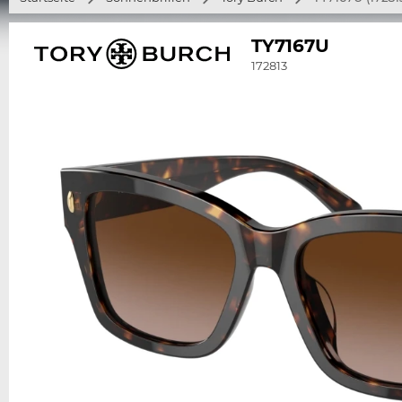
TY7167U
172813