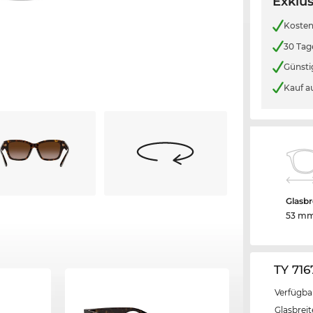
Exklus
Kosten
30 Tag
Günsti
Kauf a
Glasbr
53 m
TY 71
Verfügba
Glasbrei