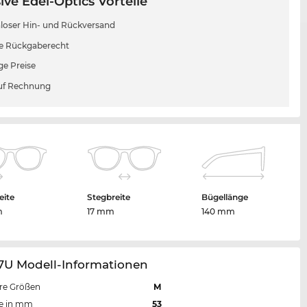
ive Edel-Optics Vorteile
loser Hin- und Rückversand
e Rückgaberecht
ge Preise
uf Rechnung
eite
Stegbreite
Bügellänge
m
17 mm
140 mm
67U Modell-Informationen
re Größen
M
te in mm
53