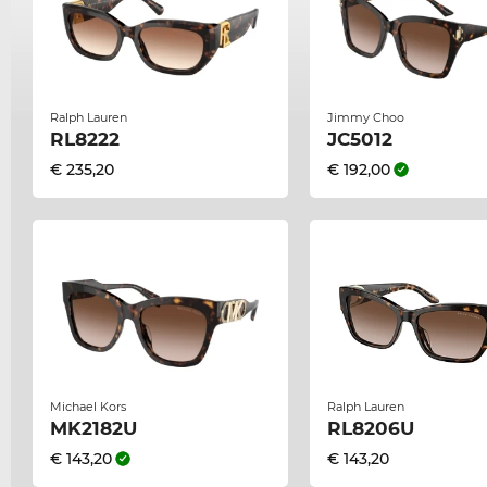
Ralph Lauren
Jimmy Choo
RL8222
JC5012
€ 235,20
€ 192,00
Michael Kors
Ralph Lauren
MK2182U
RL8206U
€ 143,20
€ 143,20