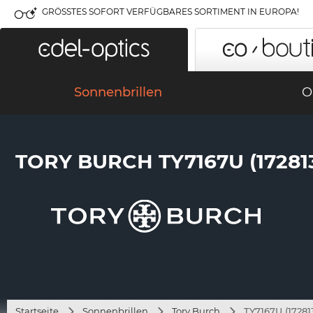
GRÖSSTES SOFORT VERFÜGBARES SORTIMENT IN EUROPA!
Sonnenbrillen
O
TORY BURCH TY7167U (17281
Startseite
Sonnenbrillen
Tory Burch
TY7167U (17281