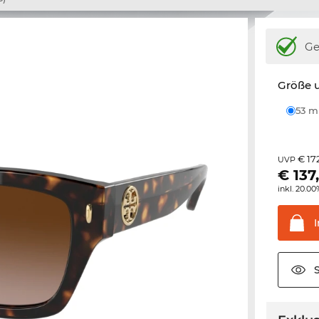
Ge
Größe u
53 
€ 17
UVP
€
137
inkl. 20.0