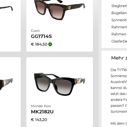
Stegbrei
Bügellä
Sonnenbri
Rahmen
Gucci
Rahmen-
GG1714S
Glasfarb
€ 184,50
‌Mehr 
Die TY716
Sonnensch
Ausstrahl
kannst du
setzt das
andere Fa
passen? C
Michael Kors
MK2182U
Sortiment
€ 143,20
Mit dem G