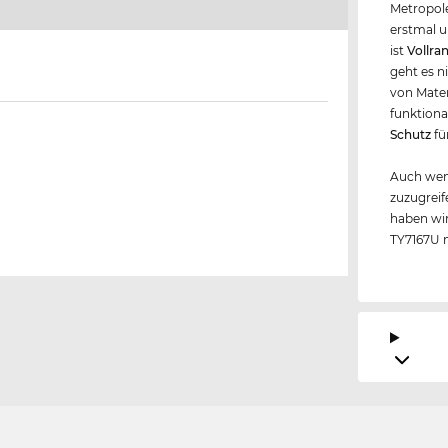
Metropole
erstmal u
ist
Vollra
geht es n
von Mater
funktional
Schutz
fü
Auch wen
zuzugreif
haben wir
TY7167U n