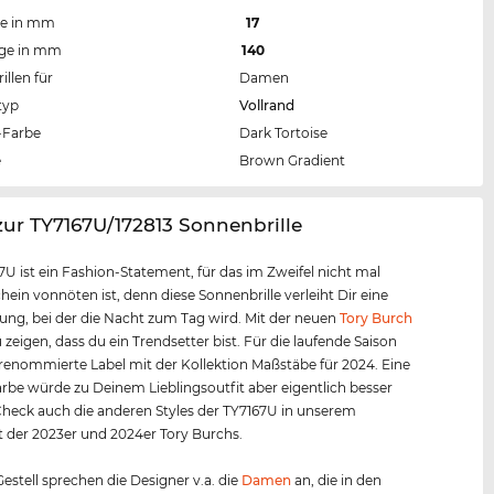
te in mm
17
nge in mm
140
llen für
Damen
typ
Vollrand
Farbe
Dark Tortoise
e
Brown Gradient
zur TY7167U/172813 Sonnenbrille
7U ist ein Fashion-Statement, für das im Zweifel nicht mal
ein vonnöten ist, denn diese Sonnenbrille verleiht Dir eine
ung, bei der die Nacht zum Tag wird. Mit der neuen
Tory Burch
 zeigen, dass du ein Trendsetter bist. Für die laufende Saison
 renommierte Label mit der Kollektion Maßstäbe für 2024. Eine
rbe würde zu Deinem Lieblingsoutfit aber eigentlich besser
heck auch die anderen Styles der TY7167U in unserem
 der 2023er und 2024er Tory Burchs.
estell sprechen die Designer v.a. die
Damen
an, die in den