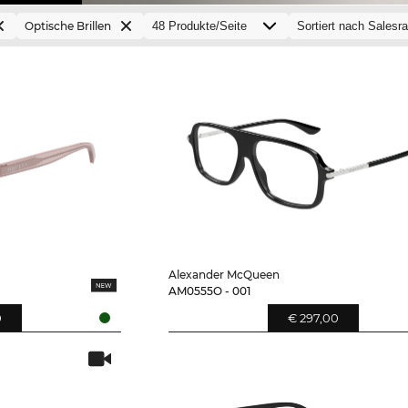
Optische Brillen
Alexander McQueen
AM0555O - 001
0
€ 297,00