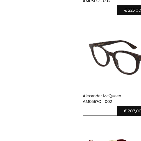
AM0511O - 003
€ 225,0
Alexander McQueen
AM0567O - 002
€ 207,0