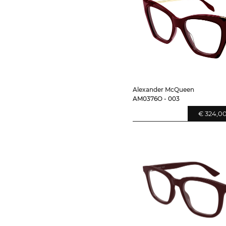
Alexander McQueen
AM0376O - 003
€ 324,0