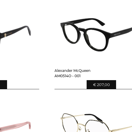
Alexander McQueen
AM0514O - 001
0
€ 207,00