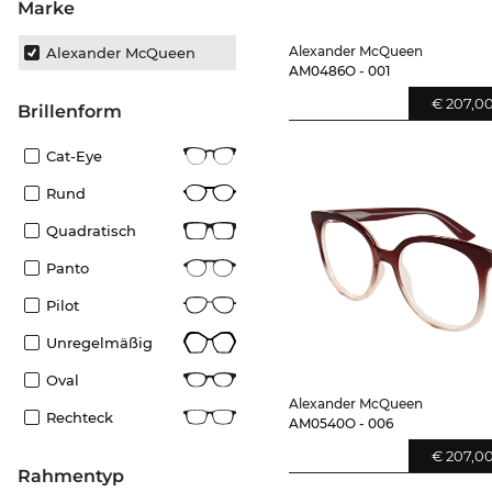
Marke
Alexander McQueen
Alexander McQueen
AM0486O - 001
€ 207,0
Brillenform
Cat-Eye
Rund
Quadratisch
Panto
Pilot
Unregelmäßig
Oval
Alexander McQueen
Rechteck
AM0540O - 006
€ 207,0
Rahmentyp