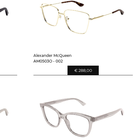
Alexander McQueen
AM0503O - 002
€ 288,00