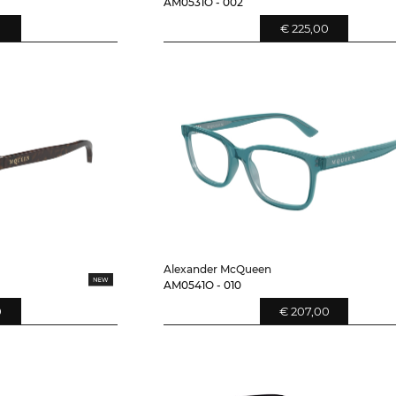
AM0531O - 002
0
€ 225,00
Alexander McQueen
AM0541O - 010
0
€ 207,00