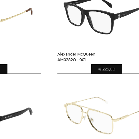
Alexander McQueen
AM0282O - 001
0
€ 225,00