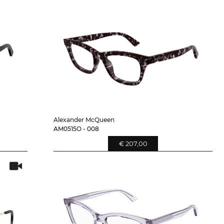
Alexander McQueen
AM0515O - 008
€ 207,00