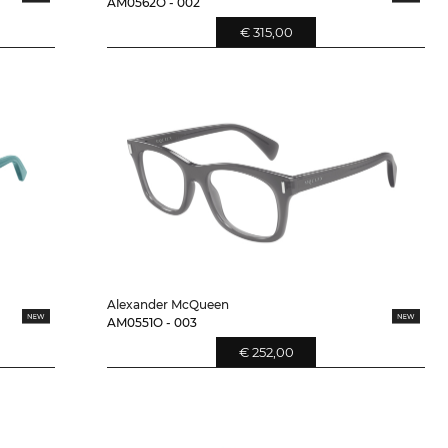
AM0562O - 002
€ 315,00
Alexander McQueen
AM0551O - 003
€ 252,00