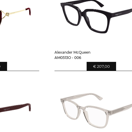
Alexander McQueen
AM0513O - 006
0
€ 207,00