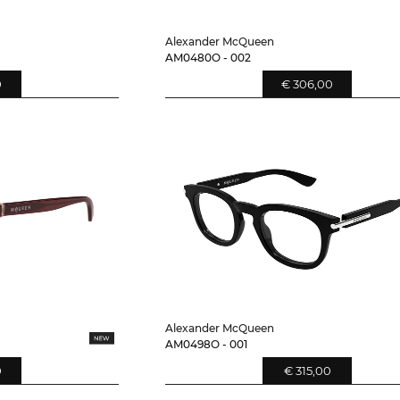
Alexander McQueen
AM0480O - 002
0
€ 306,00
Alexander McQueen
AM0498O - 001
0
€ 315,00