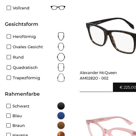
Vollrand
Gesichtsform
Herzförmig
Ovales Gesicht
Rund
Quadratisch
Alexander McQueen
Trapezförmig
AM0282O - 002
€ 225,0
Rahmenfarbe
Schwarz
Blau
Braun
Havana